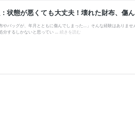
取：状態が悪くても大丈夫！壊れた財布、傷
布やバッグが、年月とともに傷んでしまった…」そんな経験はありませ
【必
処分するしかないと思ってい …
続きを読む
見】
ル
イ
ヴ
ィ
ト
ン
買
取：
状
態
が
悪
く
て
も