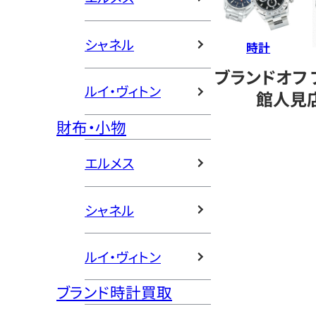
シャネル
時計
ブランドオフ
ルイ・ヴィトン
館人見
財布・小物
エルメス
シャネル
ルイ・ヴィトン
ブランド時計買取