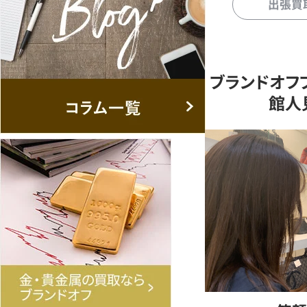
出張買
ブランドオフ
館人