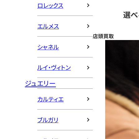
ロレックス
選べ
エルメス
店頭買取
シャネル
ルイ・ヴィトン
ジュエリー
カルティエ
ブルガリ