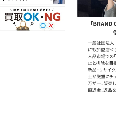
「BRAND
一般社団法人 
にも加盟店＜会
入品市場での「
止と排除を目指
新品・リサイ
士が厳重にチェ
万が一、販売
額返金、返品を