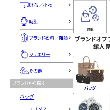
財布／小物
時計
ブランドオフ
ブランド衣料／雑貨
館人
ジュエリー
その他
ブランドから探す
バッグ
バッグ
エルメス