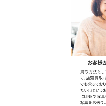
お客様
買取方法とし
て、店頭買取
でも承っており
たい！』という
にLINEで写
写真をお送り