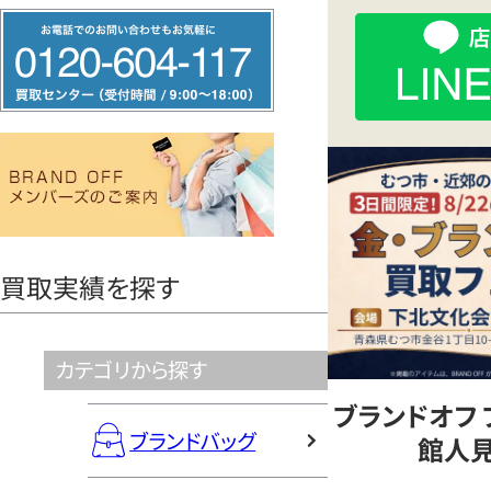
フ
函
リ
ー
館
ダ
イ
人
ヤ
ル
見
0120604117
買取実績を探す
店
カテゴリから探す
ブランドオフ
ブランドバッグ
館人