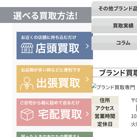
買
その他ブランド
選べる買取方法!
取
買取実績
な
コラム
ら
ブランド買
ブ
ラ
住所
〒0
アクセス
営業時間
10
ン
定休日
火