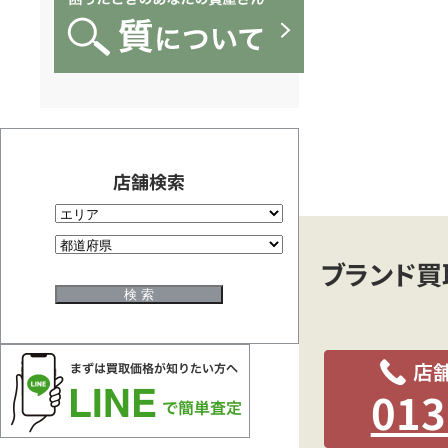
ド
買
取
専
店舗検索
門
ブランド買
ク
レ
013
ア