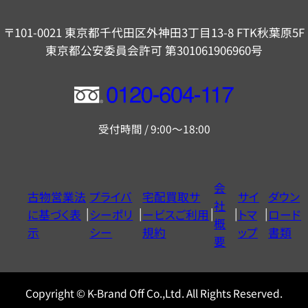
〒101-0021 東京都千代田区外神田3丁目13-8 FTK秋葉原5F
東京都公安委員会許可 第301061906960号
フ
リ
受付時間 / 9:00～18:00
ー
ダ
イ
会
古物営業法
プライバ
宅配買取サ
サイ
ダウン
ヤ
社
に基づく表
シーポリ
ービスご利用
トマ
ロード
ル
概
示
シー
規約
ップ
書類
0120604117
要
Copyright © K-Brand Off Co.,Ltd. All Rights Reserved.