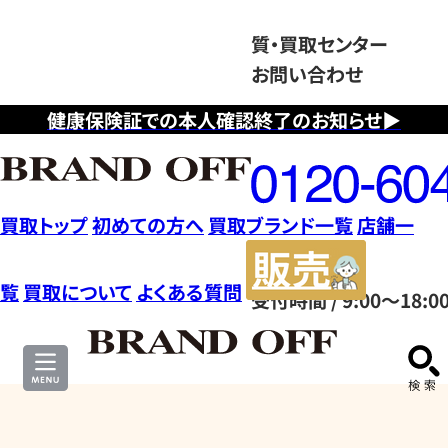
質・買取センター
お問い合わせ
健康保険証での本人確認終了のお知らせ▶
フ
リ
ー
ダ
買取トップ
初めての方へ
買取ブランド一覧
店舗一
イ
販
ヤ
売
覧
買取について
よくある質問
受付時間 / 9:00～18:0
ル
サ
0120604117
イ
ト
そ