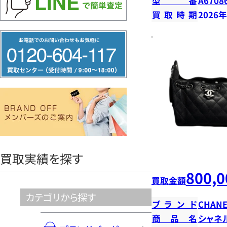
型番
A6708
買取時期
2026
フ
リ
ー
ダ
イ
ヤ
ル
0120604117
買取実績を探す
800,0
買取金額
カテゴリから探す
ブランド
CHANE
商品名
シャネ