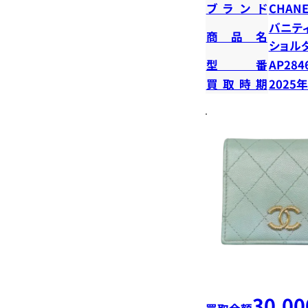
ブランド
CHANE
バニテ
商品名
ショル
型番
AP284
買取時期
2025
30,00