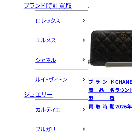
ブランド時計買取
ロレックス
エルメス
シャネル
ルイ・ヴィトン
ブランド
CHANE
商品名
ラウン
ジュエリー
型番
買取時期
2026
カルティエ
ブルガリ