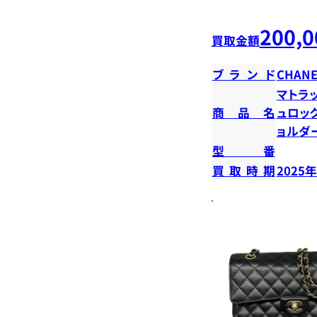
200,0
買取金額
ブランド
CHANE
マトラ
商品名
ュロッ
ョルダ
型番
買取時期
2025