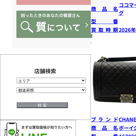
ココマ
商品名
グ
型番
買取時期
2026
店舗検索
ブランド
CHANE
商品名
ボーイ