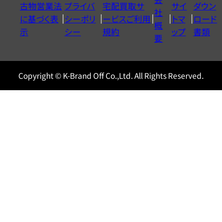
古物営業法
プライバ
宅配買取サ
サイ
ダウン
ヤ
社
に基づく表
シーポリ
ービスご利用
トマ
ロード
ル
概
示
シー
規約
ップ
書類
0120604117
要
Copyright © K-Brand Off Co.,Ltd. All Rights Reserved.