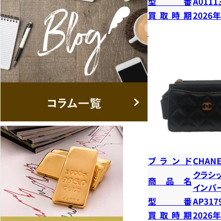
型番
A0111
買取時期
2026
ブランド
CHANE
クラシ
商品名
インパ
型番
AP317
買取時期
2026