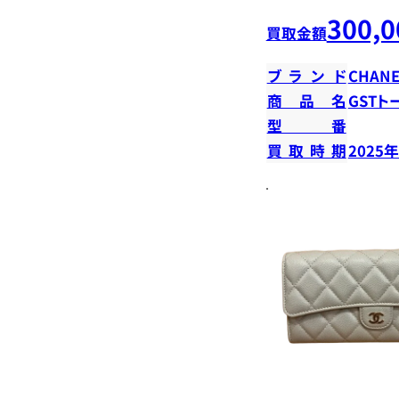
300,0
買取金額
ブランド
CHANE
商品名
GSTト
型番
買取時期
2025