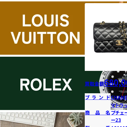
680,0
買取金額
ブランド
CHANE
マトラ
商品名
プチェ
ー23