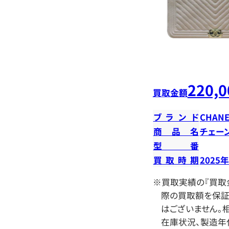
220,0
買取金額
ブランド
CHANE
商品名
チェー
型番
買取時期
2025
※買取実績の『買取
際の買取額を保証
はございません。相
在庫状況、製造年