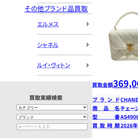
その他ブランド品買取
エルメス
シャネル
ルイ・ヴィトン
369,0
買取金額
買取実績検索
ブランド
CHANE
商品名
チェー
型番
AS490
買取時期
2026