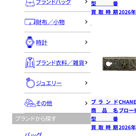
ブランドバッグ
型番
買取時期
2026
財布／小物
時計
ブランド衣料／雑貨
ジュエリー
ブランド
CHANE
その他
商品名
ブロー
ブランドから探す
型番
買取時期
2026
バッグ