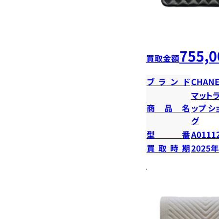
755,0
買取金額
ブランド
CHANE
マットラ
商品名
ップ 
グ
型番
A0111
買取時期
2025