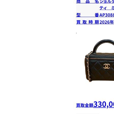
商品名
ショル
ティ 
型番
AP308
買取時期
2026
330,0
買取金額