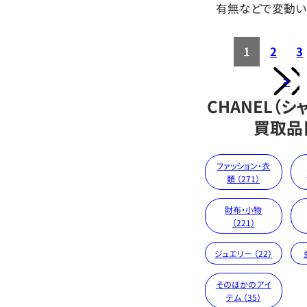
有無などで変動い
1
2
3
>
CHANEL（シ
買取品
ファッション・衣
類 （271）
財布・小物
（221）
ジュエリー （22）
そのほかのアイ
テム （35）