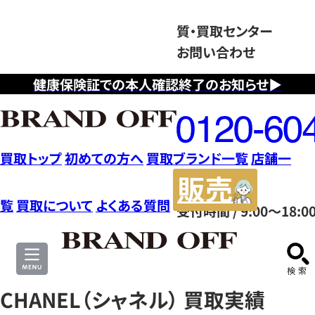
質・買取センター
お問い合わせ
健康保険証での本人確認終了のお知らせ▶
フ
リ
ー
ダ
買取トップ
初めての方へ
買取ブランド一覧
店舗一
イ
販
ヤ
売
覧
買取について
よくある質問
受付時間 / 9:00～18:0
ル
サ
0120604117
イ
ト
CHANEL（シャネル） 買取実績