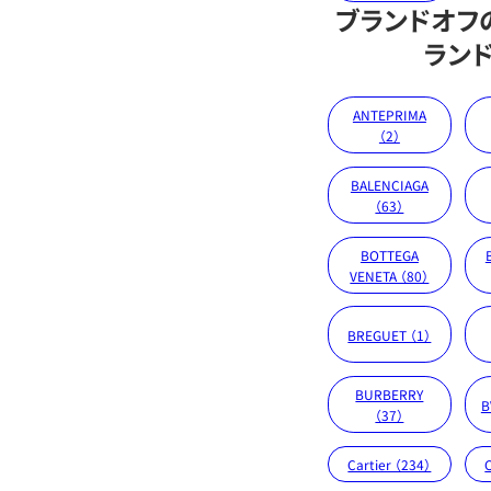
ブランドオフ
ラン
ANTEPRIMA
（2）
BALENCIAGA
（63）
BOTTEGA
VENETA （80）
BREGUET （1）
BURBERRY
B
（37）
Cartier （234）