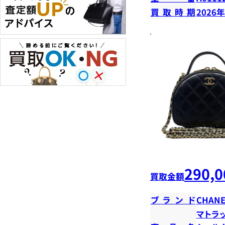
買取時期
2026
290,0
買取金額
ブランド
CHANE
マトラ