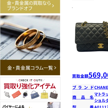
569,0
買取金額
ブランド
CHANE
マトラ
商品名
ショ
型番
A0111