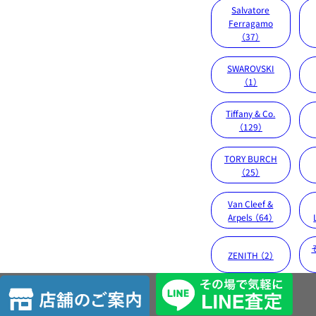
Salvatore
Ferragamo
（37）
SWAROVSKI
（1）
Tiffany & Co.
（129）
TORY BURCH
（25）
Van Cleef &
Arpels （64）
ZENITH （2）
店
舗