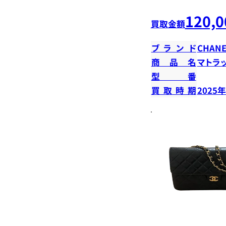
120,0
買取金額
ブランド
CHANE
商品名
マトラ
型番
買取時期
2025