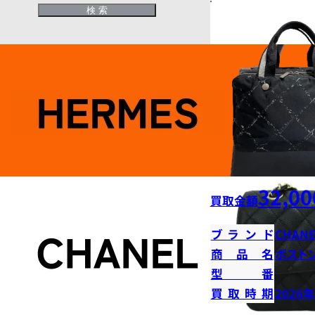
32,00
買取金額
ブランド
CHANE
商品名
ボストン
型番
買取時期
2026