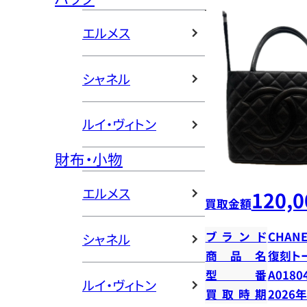
エルメス
シャネル
ルイ・ヴィトン
財布・小物
エルメス
120,0
買取金額
ブランド
CHANE
シャネル
商品名
復刻ト
型番
A0180
ルイ・ヴィトン
買取時期
2026