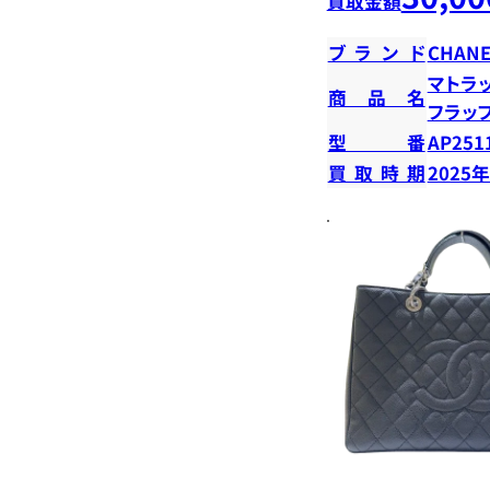
買取金額
ブランド
CHANE
マトラ
商品名
フラッ
型番
AP251
買取時期
2025