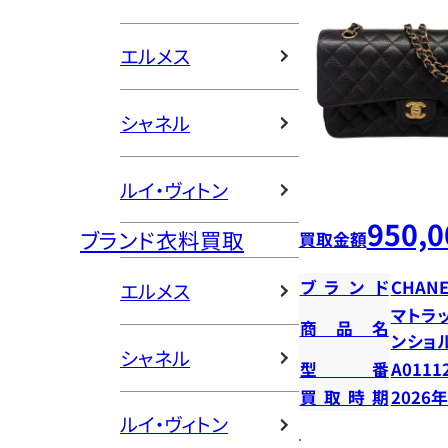
エルメス
シャネル
ルイ・ヴィトン
950,0
ブランド衣料買取
買取金額
ブランド
CHANE
エルメス
マトラッ
商品名
ンショ
シャネル
型番
A0111
買取時期
2026
ルイ・ヴィトン