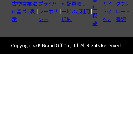
古物営業法
プライバ
宅配買取サ
サイ
ダウン
ヤ
社
に基づく表
シーポリ
ービスご利用
トマ
ロード
ル
概
示
シー
規約
ップ
書類
0120604117
要
Copyright © K-Brand Off Co.,Ltd. All Rights Reserved.