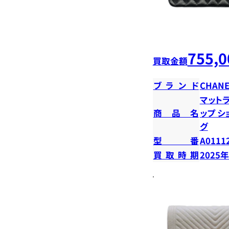
755,0
買取金額
ブランド
CHANE
マットラ
商品名
ップ 
グ
型番
A0111
買取時期
2025