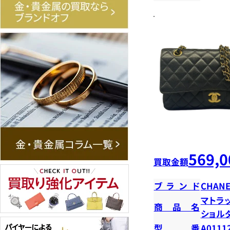
569,0
買取金額
ブランド
CHANE
マトラ
商品名
ショ
型番
A0111