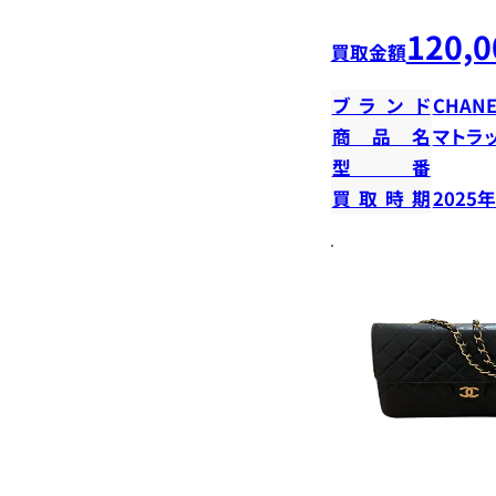
120,0
買取金額
ブランド
CHANE
商品名
マトラ
型番
買取時期
2025