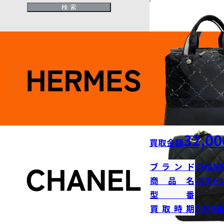
32,00
買取金額
ブランド
CHANE
商品名
ボストン
型番
買取時期
2026