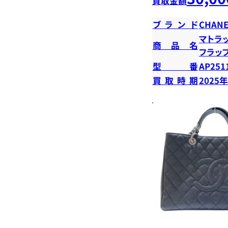
買取金額
ブランド
CHANE
マトラ
商品名
フラッ
型番
AP251
買取時期
2025