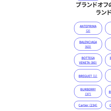
ブランドオフ
ラン
ANTEPRIMA
（2）
BALENCIAGA
（63）
BOTTEGA
VENETA （80）
BREGUET （1）
BURBERRY
B
（37）
Cartier （234）