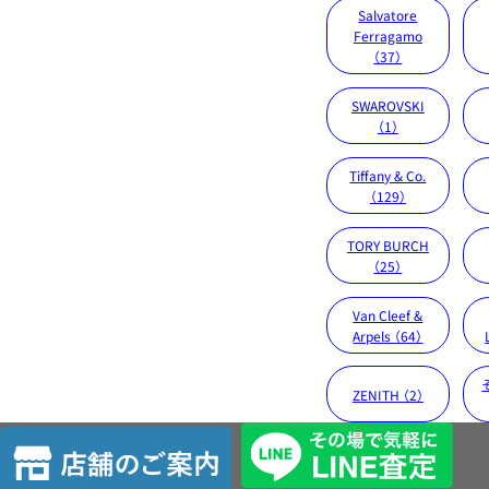
Salvatore
Ferragamo
（37）
SWAROVSKI
（1）
Tiffany & Co.
（129）
TORY BURCH
（25）
Van Cleef &
Arpels （64）
ZENITH （2）
店
舗