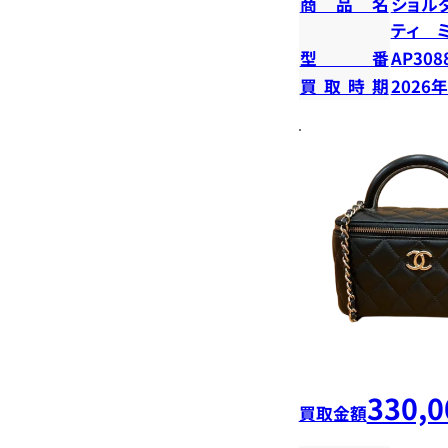
商品名
ショル
ティ 
型番
AP308
買取時期
2026
330,0
買取金額