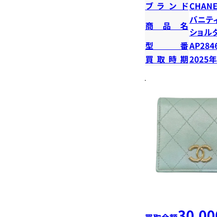
ブランド
CHANE
バニテ
商品名
ショル
型番
AP284
買取時期
2025
30,00