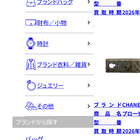
ブランドバッグ
型番
買取時期
2026
財布／小物
時計
ブランド衣料／雑貨
ジュエリー
ブランド
CHANE
その他
商品名
ブロー
ブランドから探す
型番
買取時期
2026
バッグ