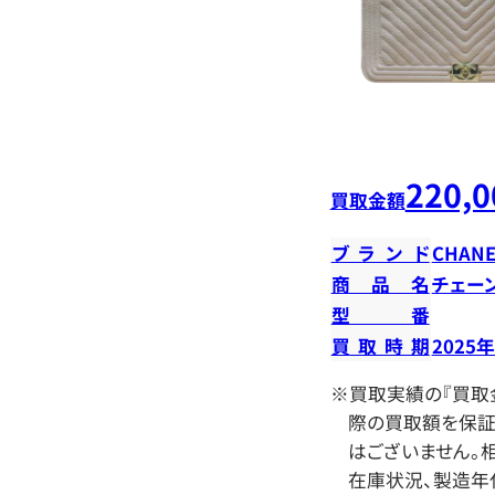
220,0
買取金額
ブランド
CHANE
商品名
チェー
型番
買取時期
2025
※買取実績の『買取
際の買取額を保証
はございません。相
在庫状況、製造年