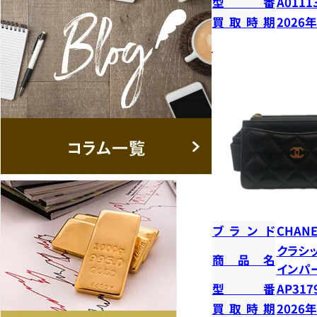
型番
A0111
買取時期
2026
ブランド
CHANE
クラシ
商品名
インパ
型番
AP317
買取時期
2026