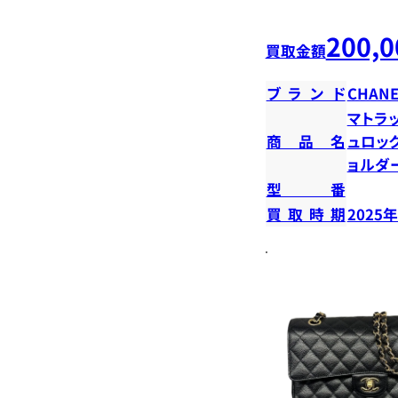
200,0
買取金額
ブランド
CHANE
マトラ
商品名
ュロッ
ョルダ
型番
買取時期
2025