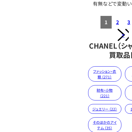
有無などで変動い
1
2
3
>
CHANEL（シ
買取品
ファッション・衣
類 （271）
財布・小物
（221）
ジュエリー （22）
そのほかのアイ
テム （35）