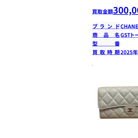
300,0
買取金額
ブランド
CHANE
商品名
GSTト
型番
買取時期
2025