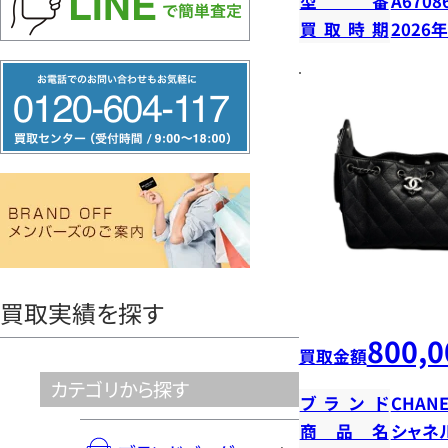
型番
A6708
買取時期
2026
フ
リ
ー
ダ
イ
ヤ
ル
0120604117
買取実績を探す
800,0
買取金額
カテゴリから探す
ブランド
CHANE
商品名
シャネ