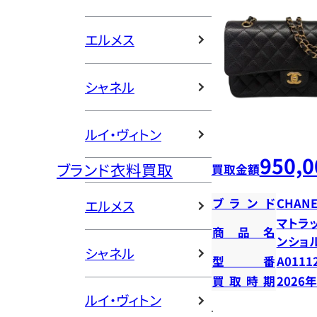
エルメス
シャネル
ルイ・ヴィトン
950,0
ブランド衣料買取
買取金額
ブランド
CHANE
エルメス
マトラッ
商品名
ンショ
シャネル
型番
A0111
買取時期
2026
ルイ・ヴィトン