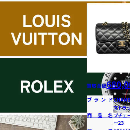
680,0
買取金額
ブランド
CHANE
マトラ
商品名
プチェ
ー23