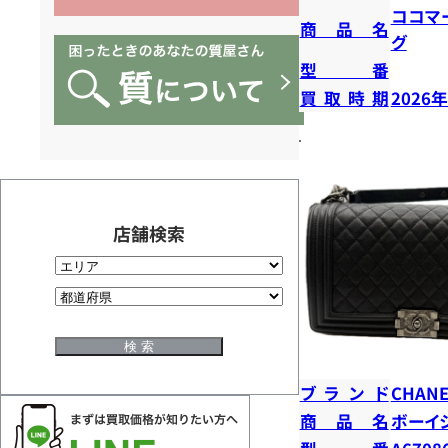
ココマ
商品名
グ
型番
買取時期
2026
店舗検索
ブランド
CHANE
商品名
ボーイ