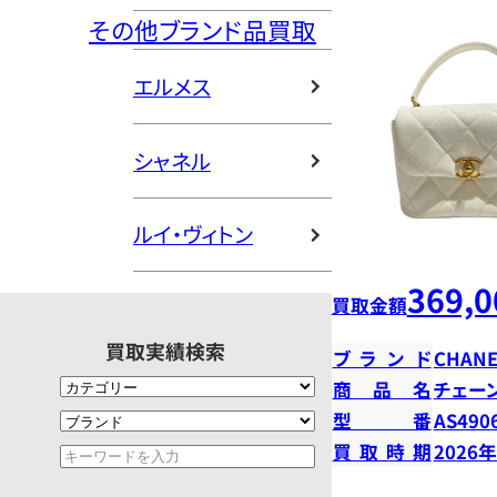
その他ブランド品買取
エルメス
シャネル
ルイ・ヴィトン
369,0
買取金額
買取実績検索
ブランド
CHANE
商品名
チェー
型番
AS490
買取時期
2026