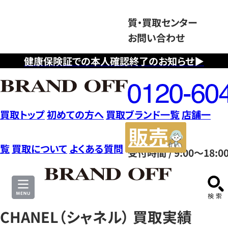
質・買取センター
お問い合わせ
健康保険証での本人確認終了のお知らせ▶
フ
リ
ー
ダ
買取トップ
初めての方へ
買取ブランド一覧
店舗一
イ
販
ヤ
売
覧
買取について
よくある質問
受付時間 / 9:00～18:0
ル
サ
0120604117
イ
ト
CHANEL（シャネル） 買取実績