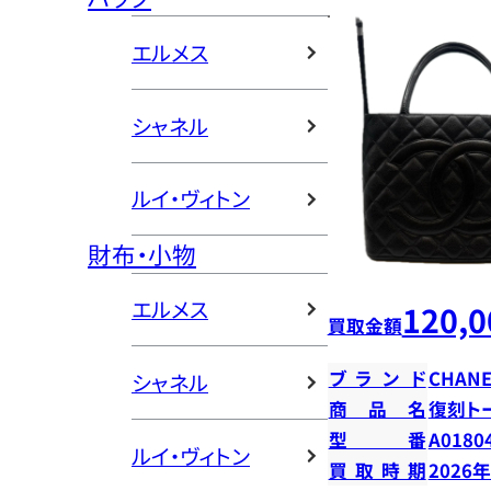
エルメス
シャネル
ルイ・ヴィトン
財布・小物
エルメス
120,0
買取金額
ブランド
CHANE
シャネル
商品名
復刻ト
型番
A0180
ルイ・ヴィトン
買取時期
2026