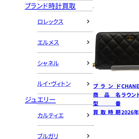
ブランド時計買取
ロレックス
エルメス
シャネル
ルイ・ヴィトン
ブランド
CHANE
商品名
ラウン
ジュエリー
型番
買取時期
2026
カルティエ
ブルガリ