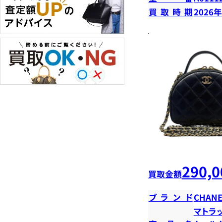
買取時期
2026
290,0
買取金額
ブランド
CHANE
マトラ