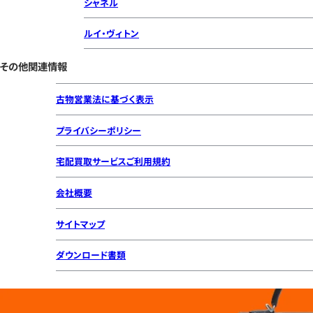
シャネル
ルイ・ヴィトン
その他関連情報
古物営業法に基づく表示
プライバシーポリシー
宅配買取サービスご利用規約
会社概要
サイトマップ
ダウンロード書類