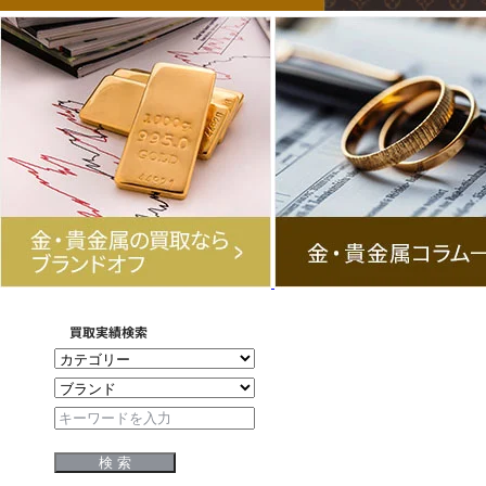
買取実績検索