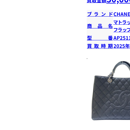
買取金額
ブランド
CHANE
マトラ
商品名
フラッ
型番
AP251
買取時期
2025