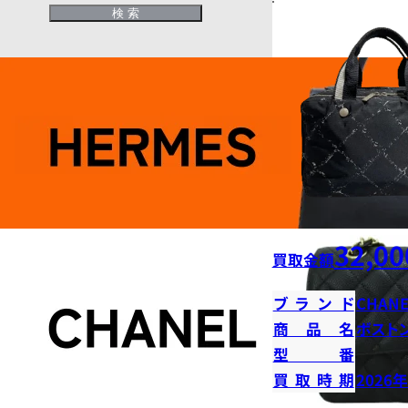
32,00
買取金額
ブランド
CHANE
商品名
ボストン
型番
買取時期
2026