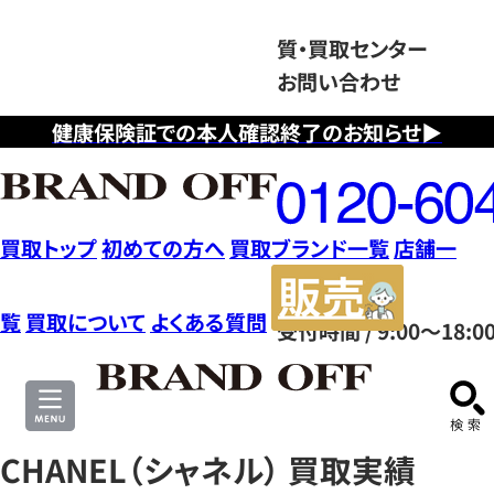
質・買取センター
お問い合わせ
健康保険証での本人確認終了のお知らせ▶
フ
リ
ー
ダ
買取トップ
初めての方へ
買取ブランド一覧
店舗一
イ
販
ヤ
売
覧
買取について
よくある質問
受付時間 / 9:00～18:0
ル
サ
0120604117
イ
ト
CHANEL（シャネル） 買取実績