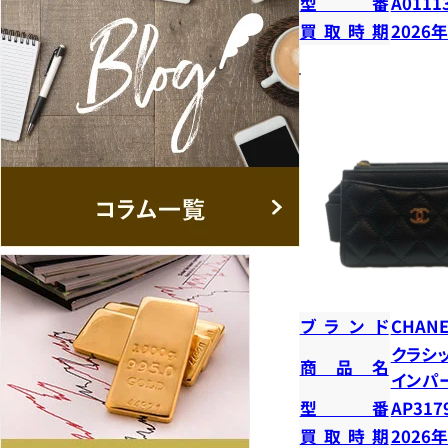
型番
A0111
買取時期
2026
ブランド
CHANE
クラシ
商品名
インパ
型番
AP317
買取時期
2026