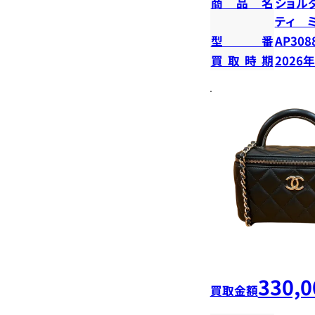
商品名
ショル
ティ 
型番
AP308
買取時期
2026
330,0
買取金額