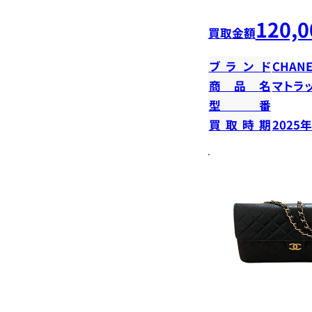
120,0
買取金額
ブランド
CHANE
商品名
マトラ
型番
買取時期
2025