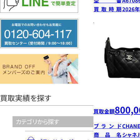
型番
A6708
買取時期
2026
フ
リ
ー
ダ
イ
ヤ
ル
0120604117
買取実績を探す
800,0
買取金額
カテゴリから探す
ブランド
CHANE
商品名
シャネ