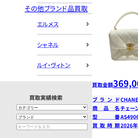
その他ブランド品買取
エルメス
シャネル
ルイ・ヴィトン
369,0
買取金額
買取実績検索
ブランド
CHANE
商品名
チェー
型番
AS490
買取時期
2026