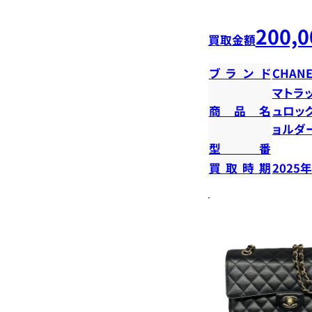
200,0
買取金額
ブランド
CHANE
マトラ
商品名
ュロッ
ョルダ
型番
買取時期
2025