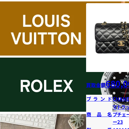
680,0
買取金額
ブランド
CHANE
マトラ
商品名
プチェ
ー23