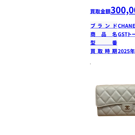
300,0
買取金額
ブランド
CHANE
商品名
GSTト
型番
買取時期
2025