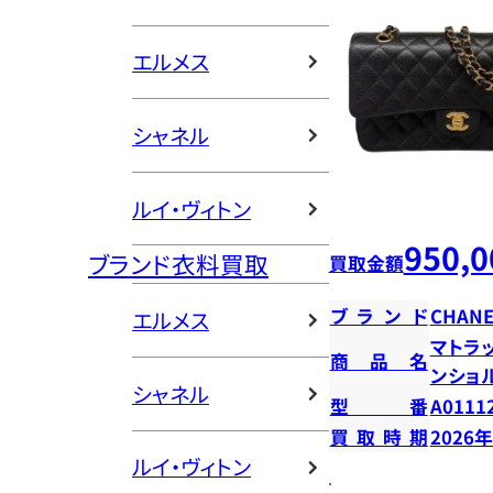
エルメス
シャネル
ルイ・ヴィトン
950,0
ブランド衣料買取
買取金額
ブランド
CHANE
エルメス
マトラッ
商品名
ンショ
シャネル
型番
A0111
買取時期
2026
ルイ・ヴィトン