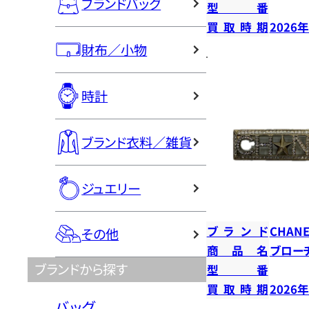
ブランドバッグ
型番
買取時期
2026
財布／小物
時計
ブランド衣料／雑貨
ジュエリー
ブランド
CHANE
その他
商品名
ブロー
ブランドから探す
型番
買取時期
2026
バッグ