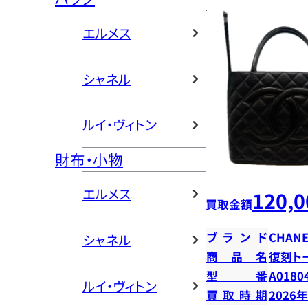
エルメス
シャネル
ルイ・ヴィトン
財布・小物
エルメス
120,0
買取金額
ブランド
CHANE
シャネル
商品名
復刻ト
型番
A0180
ルイ・ヴィトン
買取時期
2026