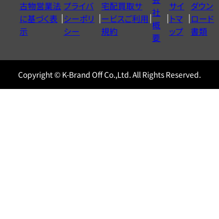
古物営業法
プライバ
宅配買取サ
サイ
ダウン
ヤ
社
に基づく表
シーポリ
ービスご利用
トマ
ロード
ル
概
示
シー
規約
ップ
書類
0120604117
要
Copyright © K-Brand Off Co.,Ltd. All Rights Reserved.