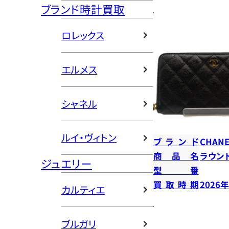
ブランド時計買取
ロレックス
エルメス
シャネル
ルイ・ヴィトン
ブランド
CHANE
商品名
ラウン
ジュエリー
型番
買取時期
2026
カルティエ
ブルガリ