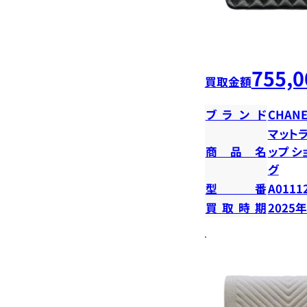
755,0
買取金額
ブランド
CHANE
マットラ
商品名
ップ 
グ
型番
A0111
買取時期
2025