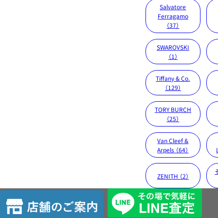
Salvatore
Ferragamo
（37）
SWAROVSKI
（1）
Tiffany & Co.
（129）
TORY BURCH
（25）
Van Cleef &
Arpels （64）
ZENITH （2）
店
舗