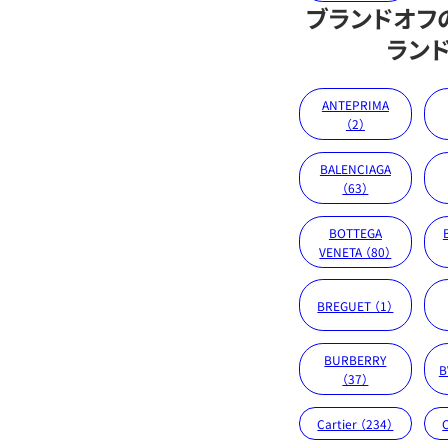
ブランドオフ
ラン
ANTEPRIMA
（2）
BALENCIAGA
（63）
BOTTEGA
VENETA （80）
BREGUET （1）
BURBERRY
B
（37）
Cartier （234）