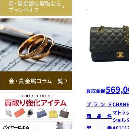
569,0
買取金額
ブランド
CHANE
マトラ
商品名
ショ
型番
A0111