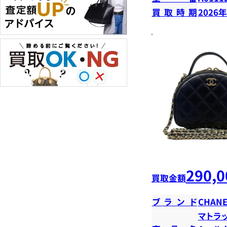
買取時期
2026
290,0
買取金額
ブランド
CHANE
マトラ