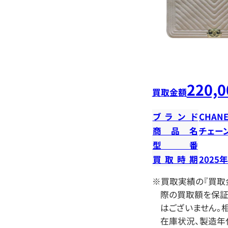
220,0
買取金額
ブランド
CHANE
商品名
チェー
型番
買取時期
2025
※買取実績の『買取
際の買取額を保証
はございません。相
在庫状況、製造年