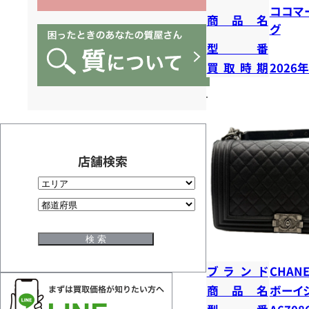
ココマ
商品名
グ
型番
買取時期
2026
店舗検索
ブランド
CHANE
商品名
ボーイ