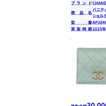
ブランド
CHANE
バニテ
商品名
ショル
型番
AP284
買取時期
2025
30,00