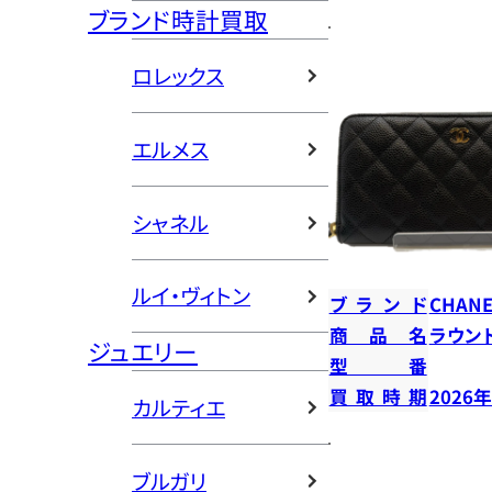
ブランド時計買取
ロレックス
エルメス
シャネル
ルイ・ヴィトン
ブランド
CHANE
商品名
ラウン
ジュエリー
型番
買取時期
2026
カルティエ
ブルガリ