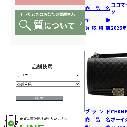
ココマ
商品名
グ
型番
買取時期
2026
店舗検索
ブランド
CHANE
商品名
ボーイ