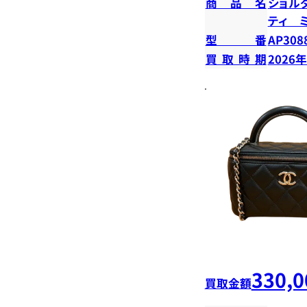
商品名
ショル
ティ 
型番
AP308
買取時期
2026
330,0
買取金額