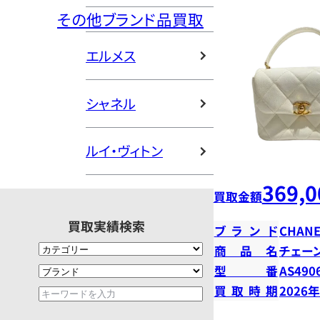
その他ブランド品買取
エルメス
シャネル
ルイ・ヴィトン
369,0
買取金額
買取実績検索
ブランド
CHANE
商品名
チェー
型番
AS490
買取時期
2026