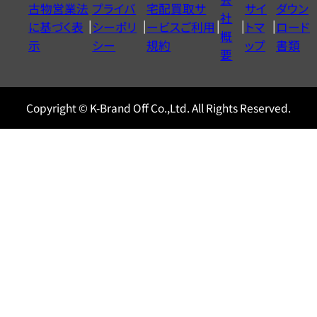
古物営業法
プライバ
宅配買取サ
サイ
ダウン
ヤ
社
に基づく表
シーポリ
ービスご利用
トマ
ロード
ル
概
示
シー
規約
ップ
書類
0120604117
要
Copyright © K-Brand Off Co.,Ltd. All Rights Reserved.