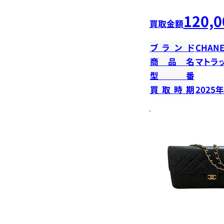
120,0
買取金額
ブランド
CHANE
商品名
マトラ
型番
買取時期
2025