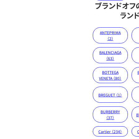
ブランドオフ
ラン
ANTEPRIMA
（2）
BALENCIAGA
（63）
BOTTEGA
VENETA （80）
BREGUET （1）
BURBERRY
B
（37）
Cartier （234）