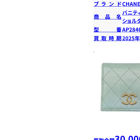
ブランド
CHANE
バニテ
商品名
ショル
型番
AP284
買取時期
2025
30,00