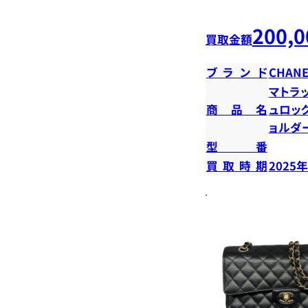
200,0
買取金額
ブランド
CHANE
マトラ
商品名
ュロッ
ョルダ
型番
買取時期
2025