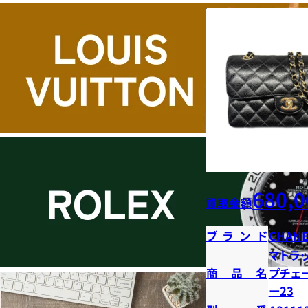
680,0
買取金額
ブランド
CHANE
マトラ
商品名
プチェ
ー23