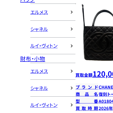
エルメス
シャネル
ルイ・ヴィトン
財布・小物
エルメス
120,0
買取金額
ブランド
CHANE
シャネル
商品名
復刻ト
型番
A0180
ルイ・ヴィトン
買取時期
2026