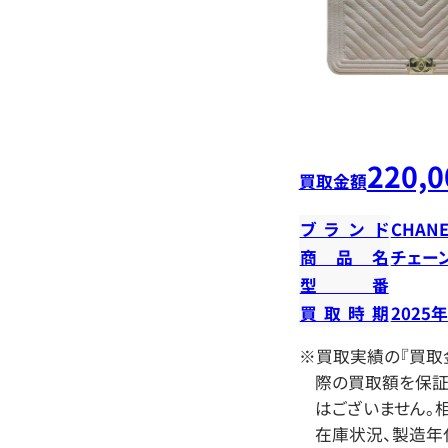
220,0
買取金額
ブランド
CHANE
商品名
チェー
型番
買取時期
2025
※買取実績の『買取
際の買取額を保証
はございません。相
在庫状況、製造年