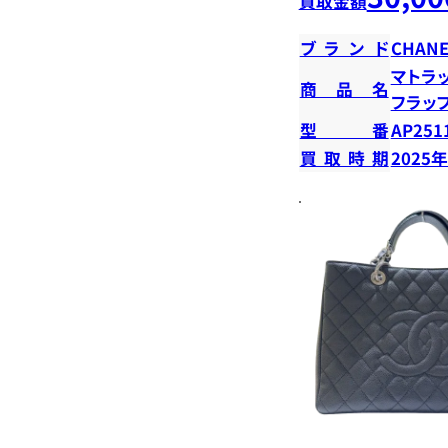
買取金額
ブランド
CHANE
マトラ
商品名
フラッ
型番
AP251
買取時期
2025