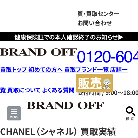
質・買取センター
お問い合わせ
健康保険証での本人確認終了のお知らせ▶
フ
リ
ー
ダ
買取トップ
初めての方へ
買取ブランド一覧
店舗一
イ
販
ヤ
売
覧
買取について
よくある質問
受付時間 / 9:00～18:0
ル
サ
0120604117
イ
ト
CHANEL（シャネル） 買取実績