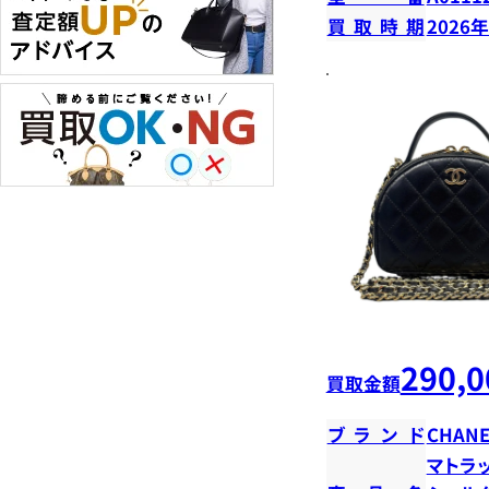
買取時期
2026
290,0
買取金額
ブランド
CHANE
マトラ