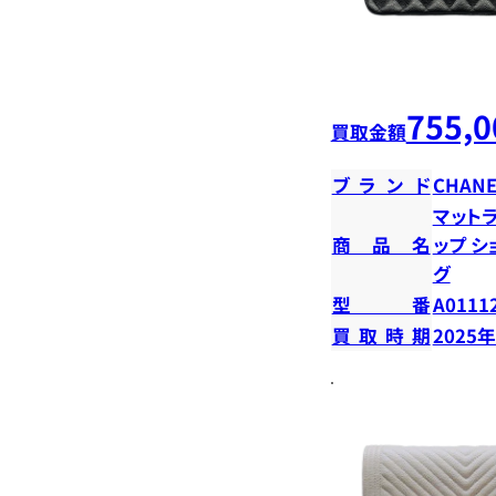
755,0
買取金額
ブランド
CHANE
マットラ
商品名
ップ 
グ
型番
A0111
買取時期
2025