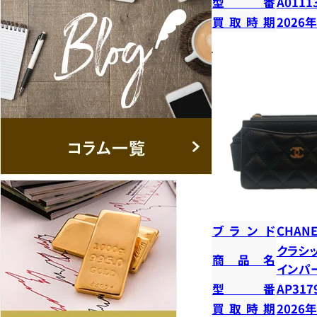
型番
A0111
買取時期
2026
ブランド
CHANE
クラシ
商品名
インパ
型番
AP317
買取時期
2026