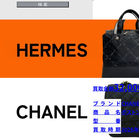
32,00
買取金額
ブランド
CHANE
商品名
ボストン
型番
買取時期
2026