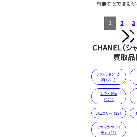
有無などで変動い
1
2
3
>
CHANEL（シ
買取品
ファッション・衣
類 （271）
財布・小物
（221）
ジュエリー （22）
そのほかのアイ
テム （35）