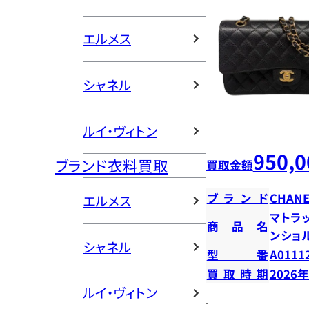
エルメス
シャネル
ルイ・ヴィトン
950,0
ブランド衣料買取
買取金額
ブランド
CHANE
エルメス
マトラッ
商品名
ンショ
シャネル
型番
A0111
買取時期
2026
ルイ・ヴィトン