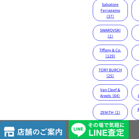
Salvatore
Ferragamo
（37）
SWAROVSKI
（1）
Tiffany & Co.
（129）
TORY BURCH
（25）
Van Cleef &
Arpels （64）
ZENITH （2）
店
舗