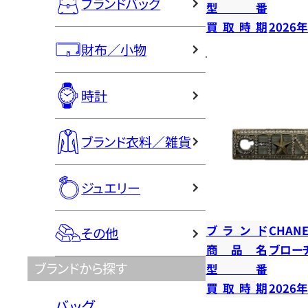
ブランドバッグ
型番
買取時期
2026
財布／小物
時計
ブランド衣料／雑貨
ジュエリー
ブランド
CHANE
その他
商品名
ブロー
ブランドから探す
型番
買取時期
2026
バッグ