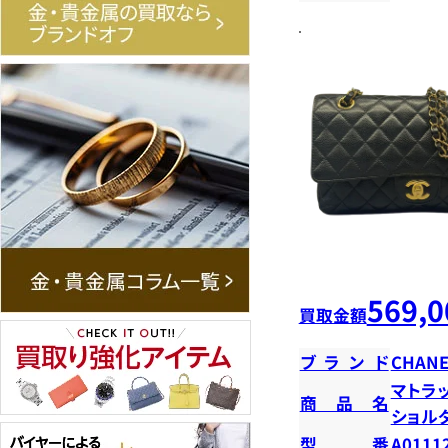
569,0
買取金額
ブランド
CHANE
マトラ
商品名
ショ
型番
A0111