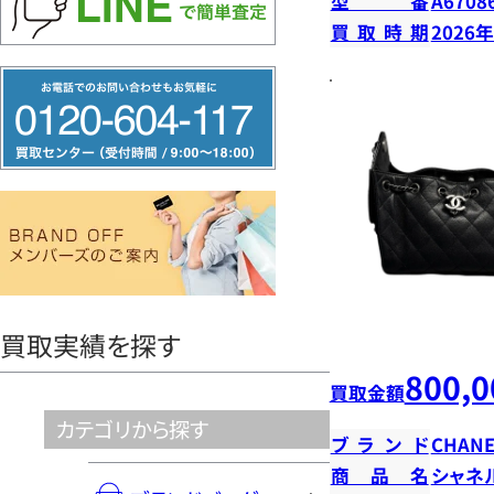
型番
A6708
買取時期
2026
フ
リ
ー
ダ
イ
ヤ
ル
0120604117
買取実績を探す
800,0
買取金額
カテゴリから探す
ブランド
CHANE
商品名
シャネ