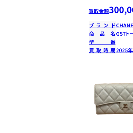
300,0
買取金額
ブランド
CHANE
商品名
GSTト
型番
買取時期
2025