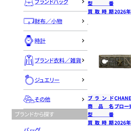
ブランドバッグ
型番
買取時期
2026
財布／小物
時計
ブランド衣料／雑貨
ジュエリー
ブランド
CHANE
その他
商品名
ブロー
ブランドから探す
型番
買取時期
2026
バッグ