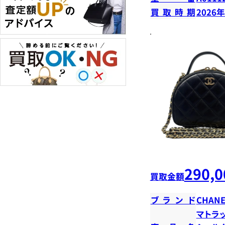
買取時期
2026
290,0
買取金額
ブランド
CHANE
マトラ