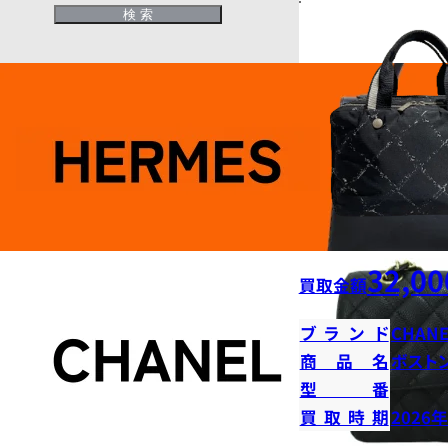
32,00
買取金額
ブランド
CHANE
商品名
ボストン
型番
買取時期
2026