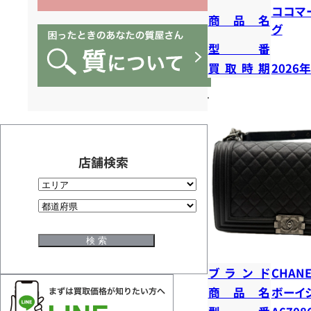
ココマ
商品名
グ
型番
買取時期
2026
店舗検索
ブランド
CHANE
商品名
ボーイ