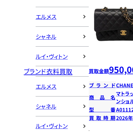
エルメス
シャネル
ルイ・ヴィトン
950,0
ブランド衣料買取
買取金額
ブランド
CHANE
エルメス
マトラッ
商品名
ンショ
シャネル
型番
A0111
買取時期
2026
ルイ・ヴィトン