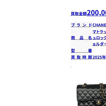
200,0
買取金額
ブランド
CHANE
マトラ
商品名
ュロッ
ョルダ
型番
買取時期
2025