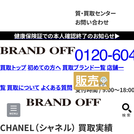
質・買取センター
お問い合わせ
健康保険証での本人確認終了のお知らせ▶
フ
リ
ー
ダ
買取トップ
初めての方へ
買取ブランド一覧
店舗一
イ
販
ヤ
売
覧
買取について
よくある質問
受付時間 / 9:00～18:0
ル
サ
0120604117
イ
ト
CHANEL（シャネル） 買取実績