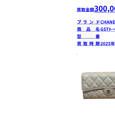
300,0
買取金額
ブランド
CHANE
商品名
GSTト
型番
買取時期
2025