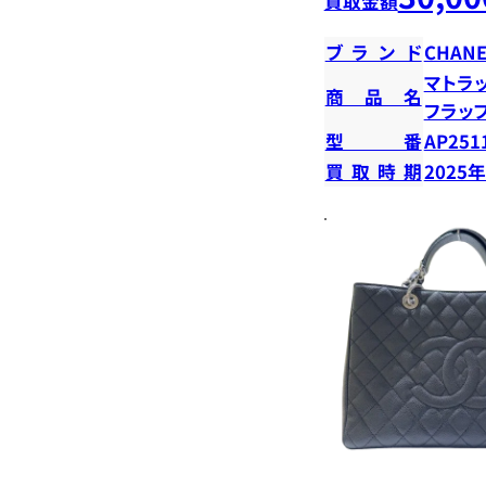
買取金額
ブランド
CHANE
マトラ
商品名
フラッ
型番
AP251
買取時期
2025