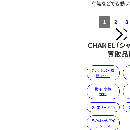
有無などで変動い
1
2
3
>
CHANEL（シ
買取品
ファッション・衣
類 （271）
財布・小物
（221）
ジュエリー （22）
そのほかのアイ
テム （35）