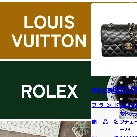
680,0
買取金額
ブランド
CHANE
マトラ
商品名
プチェ
ー23