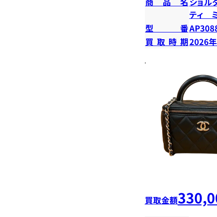
商品名
ショル
ティ 
型番
AP308
買取時期
2026
330,0
買取金額