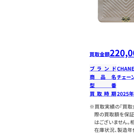
220,0
買取金額
ブランド
CHANE
商品名
チェー
型番
買取時期
2025
※買取実績の『買取
際の買取額を保証
はございません。相
在庫状況、製造年