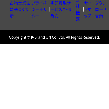
古物営業法
プライバ
宅配買取サ
サイ
ダウン
ヤ
社
に基づく表
シーポリ
ービスご利用
トマ
ロード
ル
概
示
シー
規約
ップ
書類
0120604117
要
Copyright © K-Brand Off Co.,Ltd. All Rights Reserved.