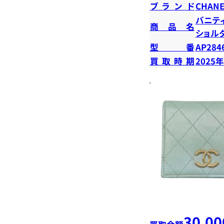
ブランド
CHANE
バニテ
商品名
ショル
型番
AP284
買取時期
2025
30,00