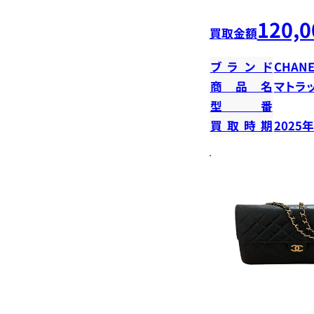
120,0
買取金額
ブランド
CHANE
商品名
マトラ
型番
買取時期
2025