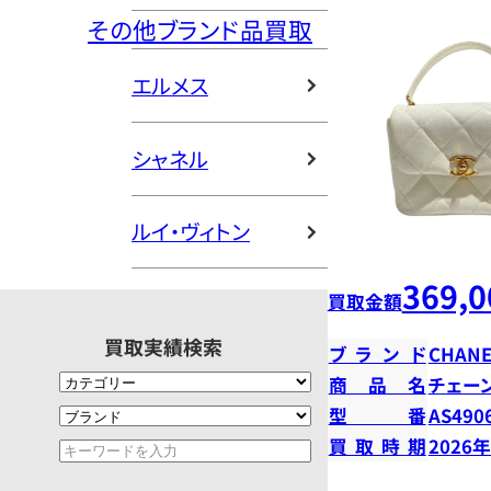
その他ブランド品買取
エルメス
シャネル
ルイ・ヴィトン
369,0
買取金額
買取実績検索
ブランド
CHANE
商品名
チェー
型番
AS490
買取時期
2026