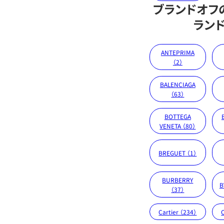
ブランドオフ
ラン
ANTEPRIMA
（2）
BALENCIAGA
（63）
BOTTEGA
VENETA （80）
BREGUET （1）
BURBERRY
B
（37）
Cartier （234）