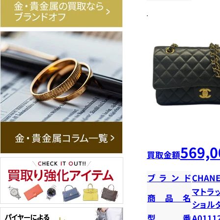
569,0
買取金額
ブランド
CHANE
マトラ
商品名
ショ
型番
A0111