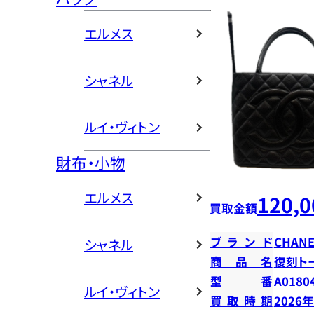
エルメス
シャネル
ルイ・ヴィトン
財布・小物
エルメス
120,0
買取金額
ブランド
CHANE
シャネル
商品名
復刻ト
型番
A0180
ルイ・ヴィトン
買取時期
2026