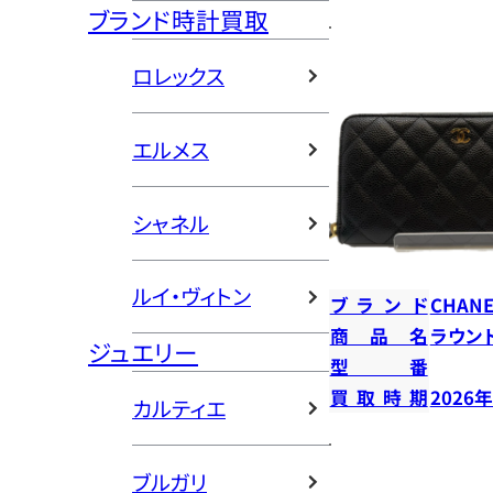
ブランド時計買取
ロレックス
エルメス
シャネル
ルイ・ヴィトン
ブランド
CHANE
商品名
ラウン
ジュエリー
型番
買取時期
2026
カルティエ
ブルガリ