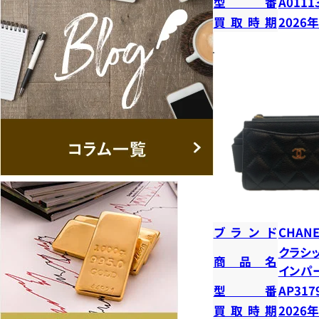
型番
A0111
買取時期
2026
ブランド
CHANE
クラシ
商品名
インパ
型番
AP317
買取時期
2026