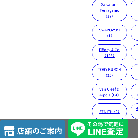
Salvatore
Ferragamo
（37）
SWAROVSKI
（1）
Tiffany & Co.
（129）
TORY BURCH
（25）
Van Cleef &
Arpels （64）
ZENITH （2）
店
舗