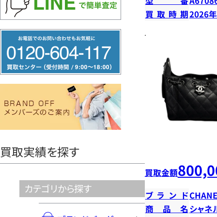
型番
A6708
買取時期
2026
フ
リ
ー
ダ
イ
ヤ
ル
0120604117
買取実績を探す
800,0
買取金額
カテゴリから探す
ブランド
CHANE
商品名
シャネ