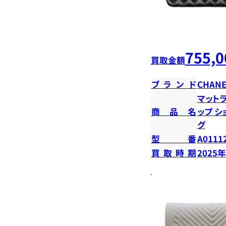
755,0
買取金額
ブランド
CHANE
マットラ
商品名
ップ 
グ
型番
A0111
買取時期
2025