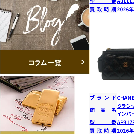
型番
A0111
買取時期
2026
ブランド
CHANE
クラシ
商品名
インパ
型番
AP317
買取時期
2026