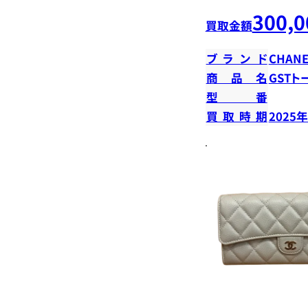
300,0
買取金額
ブランド
CHANE
商品名
GSTト
型番
買取時期
2025