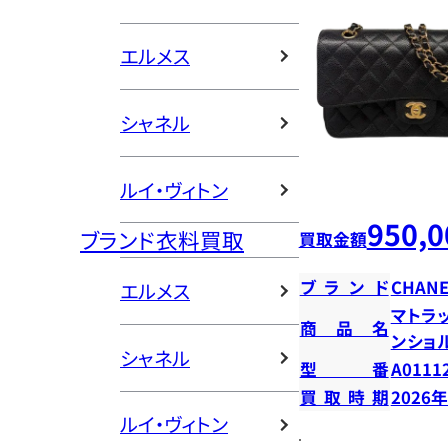
エルメス
シャネル
ルイ・ヴィトン
950,0
ブランド衣料買取
買取金額
ブランド
CHANE
エルメス
マトラッ
商品名
ンショ
シャネル
型番
A0111
買取時期
2026
ルイ・ヴィトン