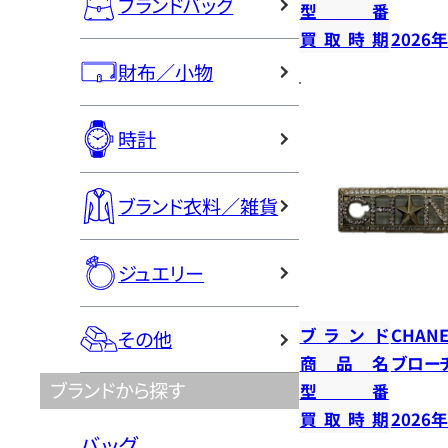
ブランドバッグ
型番
買取時期
2026
財布／小物
時計
ブランド衣料／雑貨
ジュエリー
ブランド
CHANE
その他
商品名
ブロー
ブランドから探す
型番
買取時期
2026
バッグ