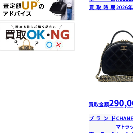
買取時期
2026
290,0
買取金額
ブランド
CHANE
マトラ