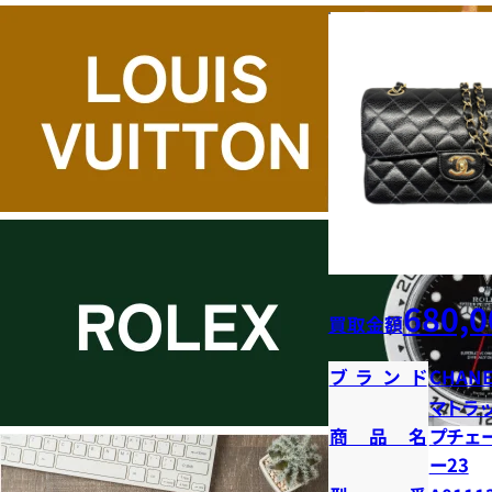
680,0
買取金額
ブランド
CHANE
マトラ
商品名
プチェ
ー23