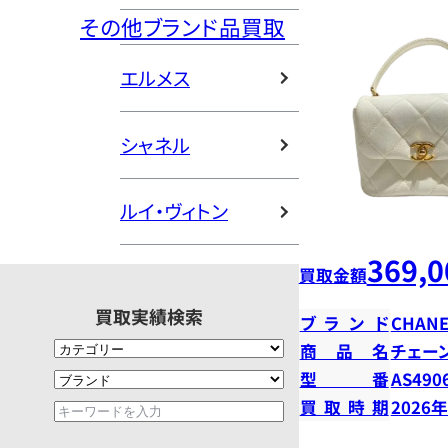
その他ブランド品買取
エルメス
シャネル
ルイ・ヴィトン
369,0
買取金額
買取実績検索
ブランド
CHANE
商品名
チェー
型番
AS490
買取時期
2026