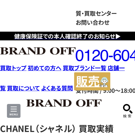
質・買取センター
お問い合わせ
健康保険証での本人確認終了のお知らせ▶
フ
リ
ー
ダ
買取トップ
初めての方へ
買取ブランド一覧
店舗一
イ
販
ヤ
売
覧
買取について
よくある質問
受付時間 / 9:00～18:0
ル
サ
0120604117
イ
ト
CHANEL（シャネル） 買取実績