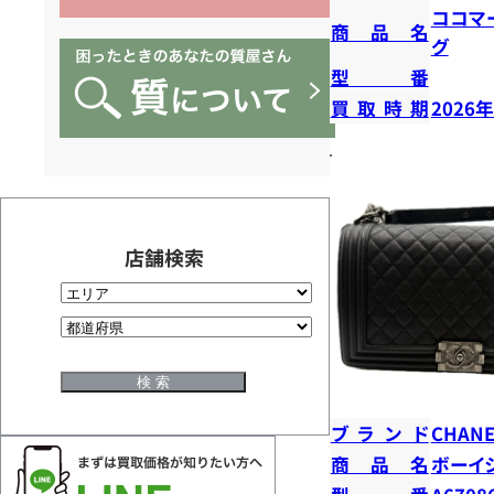
ココマ
商品名
グ
型番
買取時期
2026
店舗検索
ブランド
CHANE
商品名
ボーイ