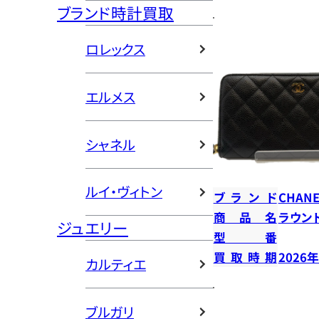
ブランド時計買取
ロレックス
エルメス
シャネル
ルイ・ヴィトン
ブランド
CHANE
商品名
ラウン
ジュエリー
型番
買取時期
2026
カルティエ
ブルガリ