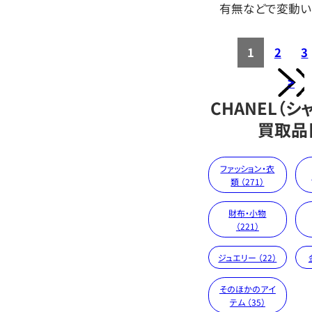
有無などで変動い
1
2
3
>
CHANEL（シ
買取品
ファッション・衣
類 （271）
財布・小物
（221）
ジュエリー （22）
そのほかのアイ
テム （35）