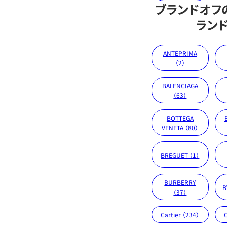
ブランドオフ
ラン
ANTEPRIMA
（2）
BALENCIAGA
（63）
BOTTEGA
VENETA （80）
BREGUET （1）
BURBERRY
B
（37）
Cartier （234）