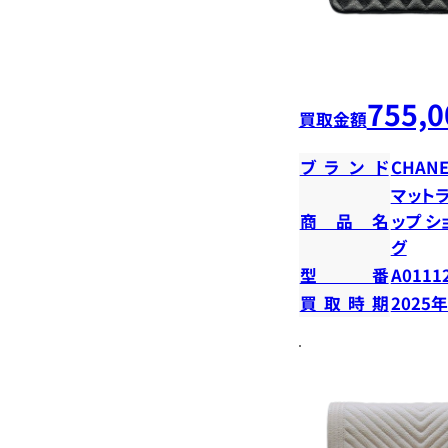
755,0
買取金額
ブランド
CHANE
マットラ
商品名
ップ 
グ
型番
A0111
買取時期
2025