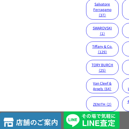
Salvatore
Ferragamo
（37）
SWAROVSKI
（1）
Tiffany & Co.
（129）
TORY BURCH
（25）
Van Cleef &
Arpels （64）
ZENITH （2）
店
舗