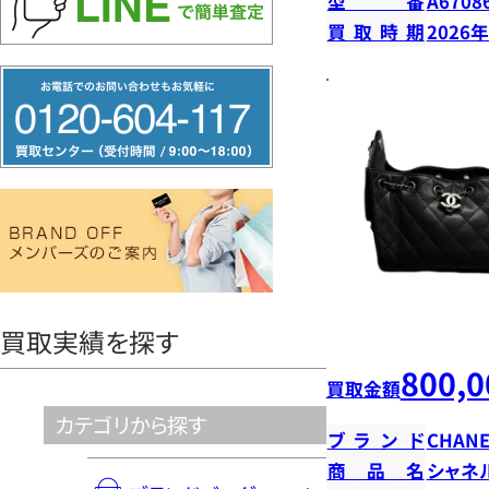
型番
A6708
買取時期
2026
フ
リ
ー
ダ
イ
ヤ
ル
0120604117
買取実績を探す
800,0
買取金額
カテゴリから探す
ブランド
CHANE
商品名
シャネ