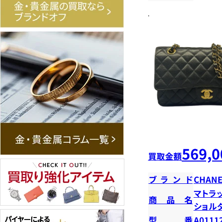
569,0
買取金額
ブランド
CHANE
マトラ
商品名
ショ
型番
A0111