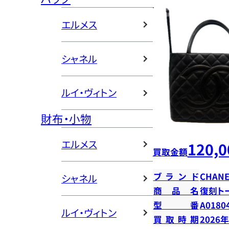
エルメス
シャネル
ルイ・ヴィトン
財布・小物
エルメス
120,0
買取金額
ブランド
CHANE
シャネル
商品名
復刻ト
型番
A0180
ルイ・ヴィトン
買取時期
2026