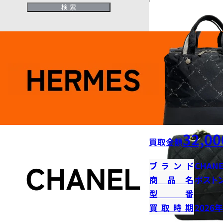
32,00
買取金額
ブランド
CHANE
商品名
ボストン
型番
買取時期
2026