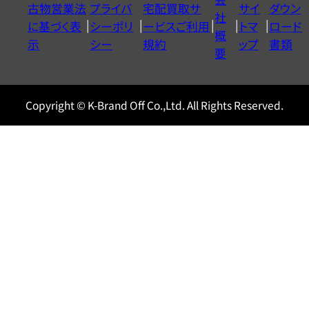
古物営業法
プライバ
宅配買取サ
サイ
ダウン
ヤ
社
に基づく表
シーポリ
ービスご利用
トマ
ロード
ル
概
示
シー
規約
ップ
書類
0120604117
要
Copyright © K-Brand Off Co.,Ltd. All Rights Reserved.