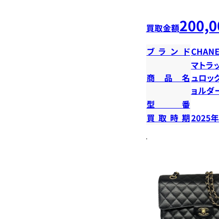
200,0
買取金額
ブランド
CHANE
マトラ
商品名
ュロッ
ョルダ
型番
買取時期
2025