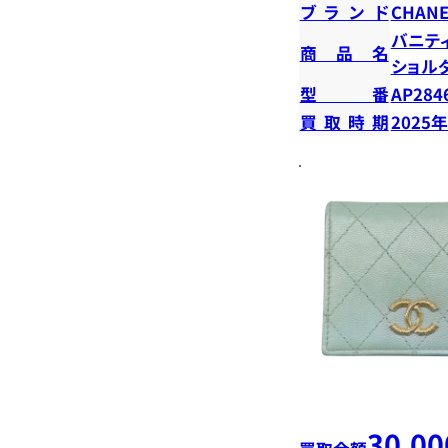
ブランド
CHANE
バニテ
商品名
ショル
型番
AP284
買取時期
2025
30,00