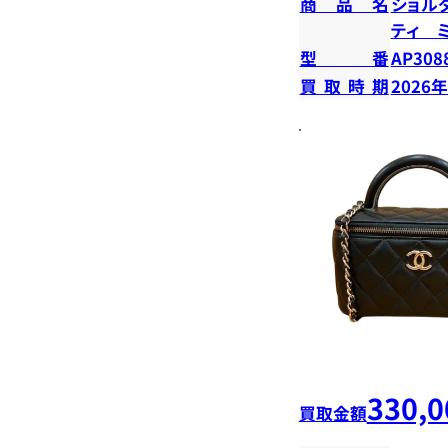
商品名
ショル
ティ 
型番
AP308
買取時期
2026
330,0
買取金額