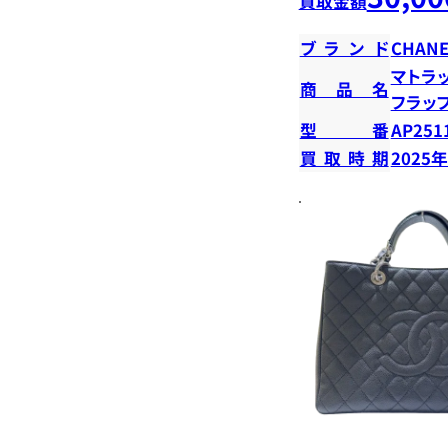
買取金額
ブランド
CHANE
マトラ
商品名
フラッ
型番
AP251
買取時期
2025