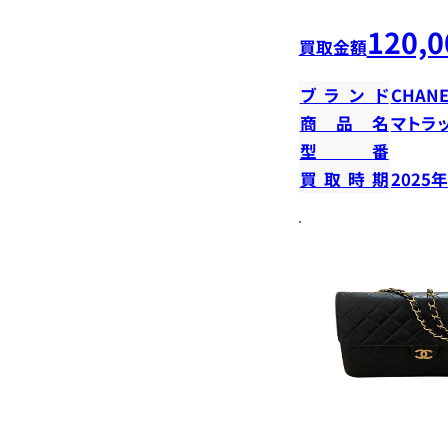
120,0
買取金額
ブランド
CHANE
商品名
マトラ
型番
買取時期
2025