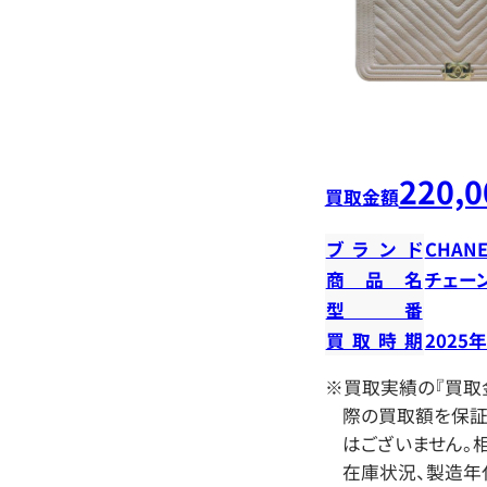
220,0
買取金額
ブランド
CHANE
商品名
チェー
型番
買取時期
2025
※買取実績の『買取
際の買取額を保証
はございません。相
在庫状況、製造年