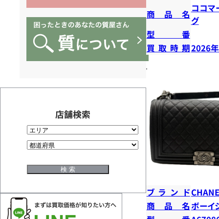
ココマ
商品名
グ
型番
買取時期
2026
店舗検索
ブランド
CHANE
商品名
ボーイ