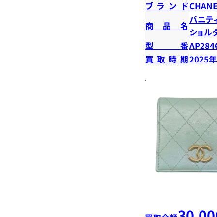
ブランド
CHANE
バニテ
商品名
ショル
型番
AP284
買取時期
2025
30,00