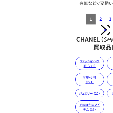
有無などで変動い
1
2
3
>
CHANEL（シ
買取品
ファッション・衣
類 （271）
財布・小物
（221）
ジュエリー （22）
そのほかのアイ
テム （35）