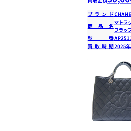
買取金額
ブランド
CHANE
マトラ
商品名
フラッ
型番
AP251
買取時期
2025