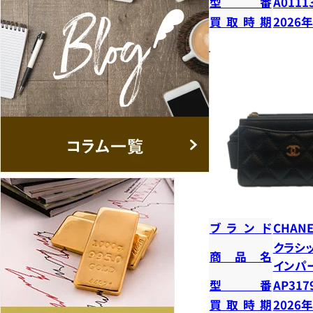
型番
A0111
買取時期
2026
ブランド
CHANE
クラシ
商品名
インパ
型番
AP317
買取時期
2026