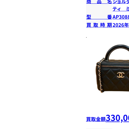
商品名
ショル
ティ 
型番
AP308
買取時期
2026
330,0
買取金額