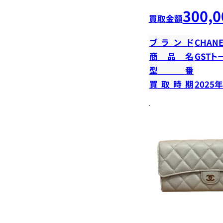
300,0
買取金額
ブランド
CHANE
商品名
GSTト
型番
買取時期
2025