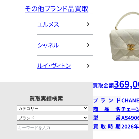
その他ブランド品買取
エルメス
シャネル
ルイ・ヴィトン
369,0
買取金額
買取実績検索
ブランド
CHANE
商品名
チェー
型番
AS490
買取時期
2026