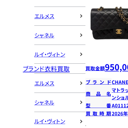
エルメス
シャネル
ルイ・ヴィトン
950,0
ブランド衣料買取
買取金額
ブランド
CHANE
エルメス
マトラッ
商品名
ンショ
シャネル
型番
A0111
買取時期
2026
ルイ・ヴィトン