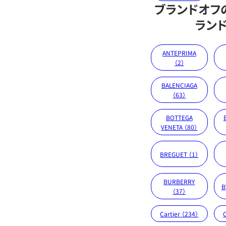
ブランドオフ
ラン
ANTEPRIMA
（2）
BALENCIAGA
（63）
BOTTEGA
VENETA （80）
BREGUET （1）
BURBERRY
B
（37）
Cartier （234）