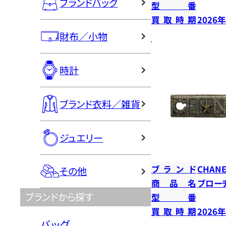
ブランドバッグ
型番
買取時期
2026
財布／小物
時計
ブランド衣料／雑貨
ジュエリー
ブランド
CHANE
その他
商品名
ブロー
ブランドから探す
型番
買取時期
2026
バッグ