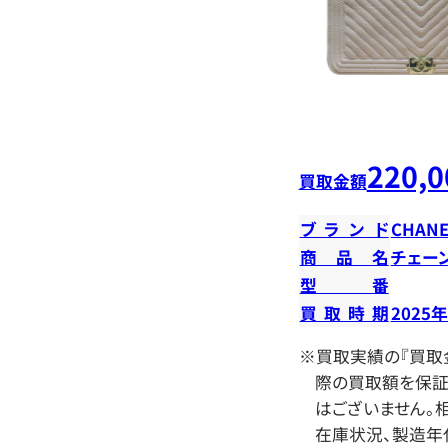
220,0
買取金額
ブランド
CHANE
商品名
チェー
型番
買取時期
2025
※買取実績の『買取
際の買取額を保証
はございません。相
在庫状況、製造年