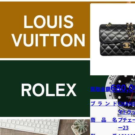
680,0
買取金額
ブランド
CHANE
マトラ
商品名
プチェ
ー23