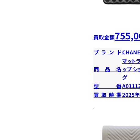
755,0
買取金額
ブランド
CHANE
マットラ
商品名
ップ 
グ
型番
A0111
買取時期
2025