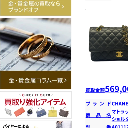
569,0
買取金額
ブランド
CHANE
マトラ
商品名
ショ
型番
A0111