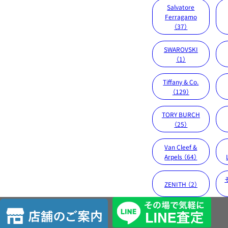
Salvatore
Ferragamo
（37）
SWAROVSKI
（1）
Tiffany & Co.
（129）
TORY BURCH
（25）
Van Cleef &
Arpels （64）
ZENITH （2）
店
舗