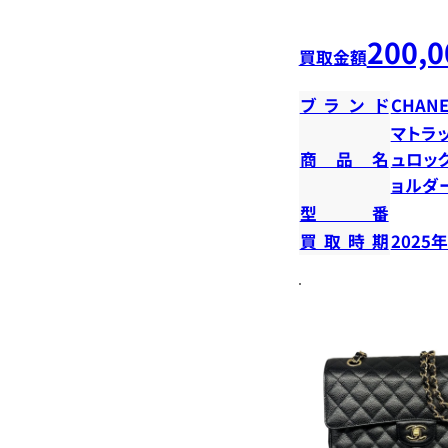
200,0
買取金額
ブランド
CHANE
マトラ
商品名
ュロッ
ョルダ
型番
買取時期
2025