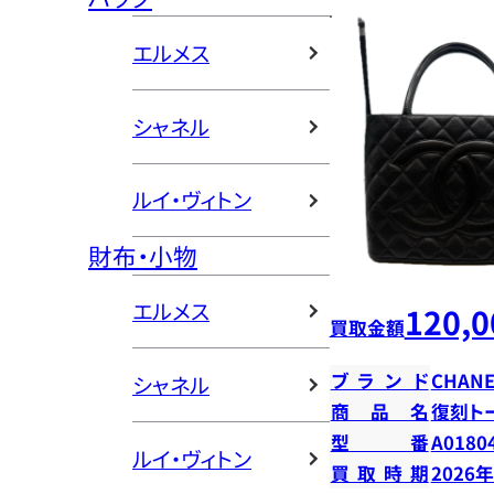
エルメス
シャネル
ルイ・ヴィトン
財布・小物
エルメス
120,0
買取金額
ブランド
CHANE
シャネル
商品名
復刻ト
型番
A0180
ルイ・ヴィトン
買取時期
2026