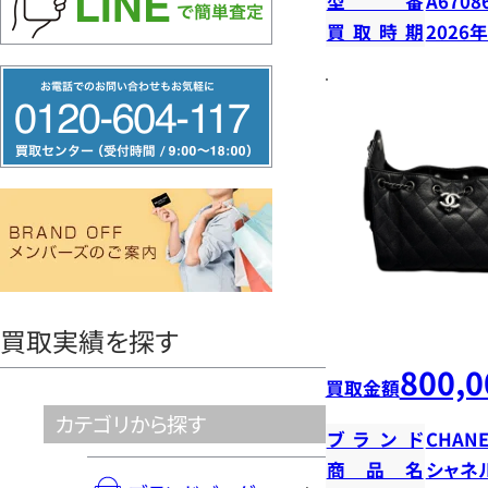
型番
A6708
買取時期
2026
フ
リ
ー
ダ
イ
ヤ
ル
0120604117
買取実績を探す
800,0
買取金額
カテゴリから探す
ブランド
CHANE
商品名
シャネ