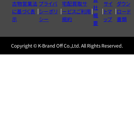
古物営業法
プライバ
宅配買取サ
サイ
ダウン
ヤ
社
に基づく表
シーポリ
ービスご利用
トマ
ロード
ル
概
示
シー
規約
ップ
書類
0120604117
要
Copyright © K-Brand Off Co.,Ltd. All Rights Reserved.