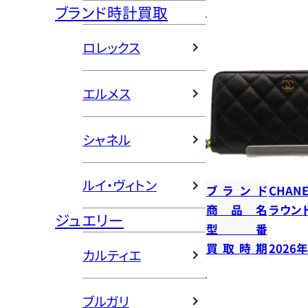
ブランド時計買取
ロレックス
エルメス
シャネル
ルイ・ヴィトン
ブランド
CHANE
商品名
ラウン
ジュエリー
型番
買取時期
2026
カルティエ
ブルガリ