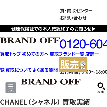
質・買取センター
お問い合わせ
健康保険証での本人確認終了のお知らせ▶
フ
リ
ー
ダ
買取トップ
初めての方へ
買取ブランド一覧
店舗一
イ
販
ヤ
売
覧
買取について
よくある質問
受付時間 / 9:00～18:0
ル
サ
0120604117
イ
ト
CHANEL（シャネル） 買取実績