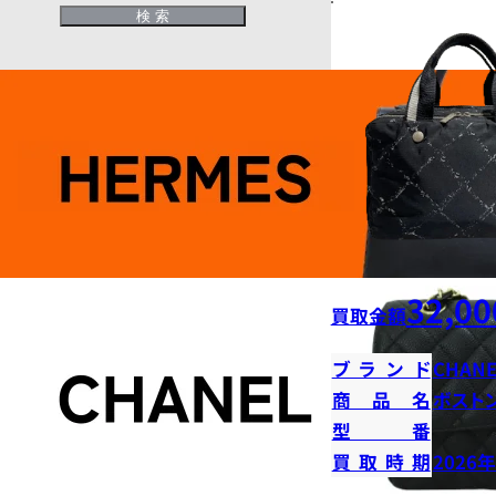
32,00
買取金額
ブランド
CHANE
商品名
ボストン
型番
買取時期
2026