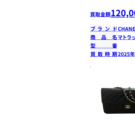
120,0
買取金額
ブランド
CHANE
商品名
マトラ
型番
買取時期
2025