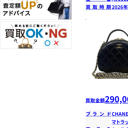
買取時期
2026
290,0
買取金額
ブランド
CHANE
マトラ