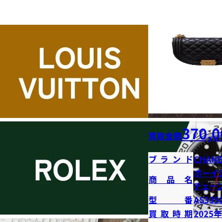
370,0
買取金額
ブランド
CHANE
ボーイ
商品名
チェー
型番
AS335
買取時期
2025