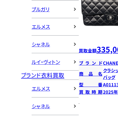
ブルガリ
エルメス
シャネル
335,0
買取金額
ルイ・ヴィトン
ブランド
CHANE
クラシ
商品名
ブランド衣料買取
バッグ
型番
A0111
エルメス
買取時期
2025
シャネル