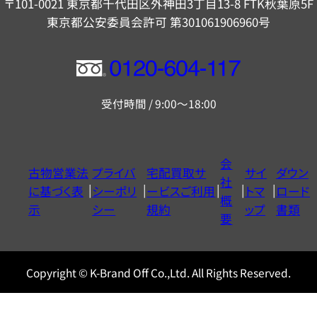
〒101-0021 東京都千代田区外神田3丁目13-8 FTK秋葉原5F
東京都公安委員会許可 第301061906960号
フ
リ
受付時間 / 9:00～18:00
ー
ダ
イ
会
古物営業法
プライバ
宅配買取サ
サイ
ダウン
ヤ
社
に基づく表
シーポリ
ービスご利用
トマ
ロード
ル
概
示
シー
規約
ップ
書類
0120604117
要
Copyright © K-Brand Off Co.,Ltd. All Rights Reserved.