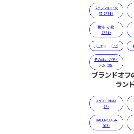
ファッション・衣
類 （271）
財布・小物
（221）
ジュエリー （22）
そのほかのアイ
テム （35）
ブランドオフ
ラン
ANTEPRIMA
（2）
BALENCIAGA
（63）