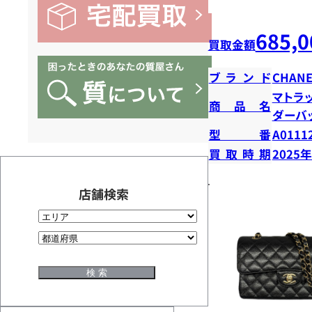
685,0
買取金額
ブランド
CHANE
マトラ
商品名
ダーバ
型番
A0111
買取時期
2025
店舗検索