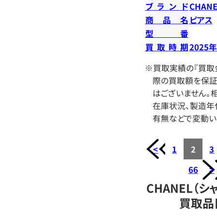
ブランド
CHANE
商品名
ピアス
型番
買取時期
2025
※買取実績の『買取
際の買取額を保証
はございません。相
在庫状況、製造年
有無などで変動い
<
1
2
3
66
>
CHANEL（シ
買取品