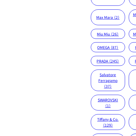
M
Max Mara （2）
Miu Miu （26）
M
OMEGA （87）
PRADA （245）
Salvatore
Ferragamo
（37）
SWAROVSKI
（1）
Tiffany & Co.
（129）