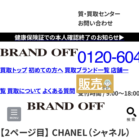
質・買取センター
お問い合わせ
健康保険証での本人確認終了のお知らせ▶
フ
リ
ー
ダ
買取トップ
初めての方へ
買取ブランド一覧
店舗一
イ
販
ヤ
売
覧
買取について
よくある質問
受付時間 / 9:00～18:0
ル
サ
0120604117
イ
ト
【2ページ目】 CHANEL（シャネル）