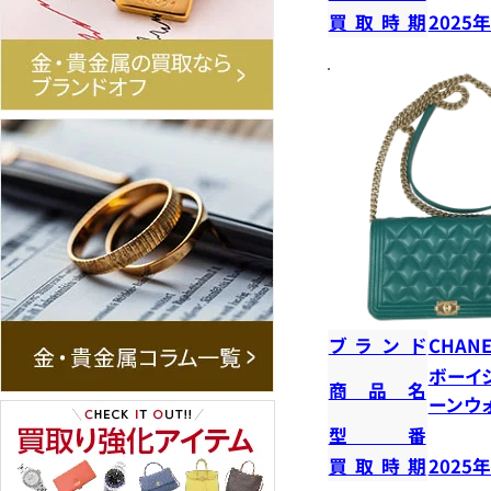
買取時期
2025
ブランド
CHANE
ボーイ
商品名
ーンウ
型番
買取時期
2025