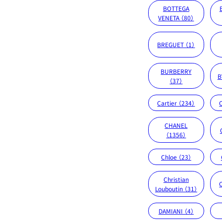
BOTTEGA
VENETA （80）
BREGUET （1）
BURBERRY
B
（37）
Cartier （234）
CHANEL
（1356）
Chloe （23）
Christian
Louboutin （31）
DAMIANI （4）