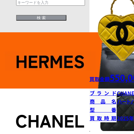
550,0
買取金額
ブランド
CHANE
商品名
ハート
型番
買取時期
2025