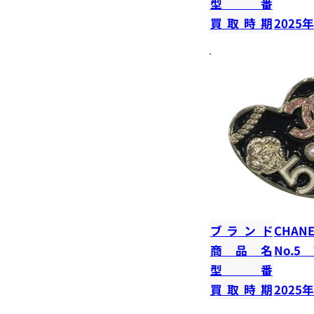
型番
買取時期
2025
ブランド
CHANE
商品名
No.5
型番
買取時期
2025