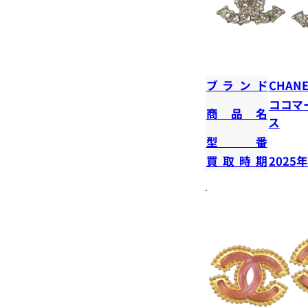
ブランド
CHANE
ココマ
商品名
ス
型番
買取時期
2025