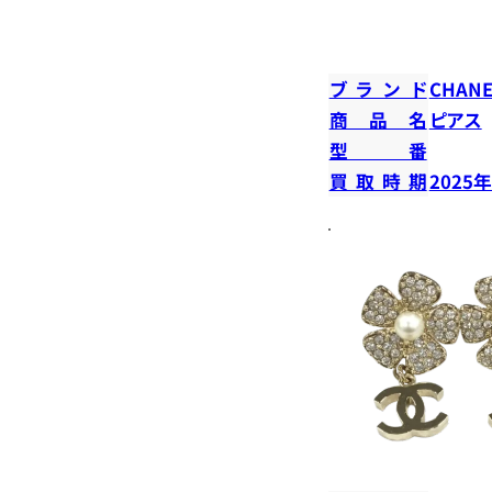
ブランド
CHANE
商品名
ピアス
型番
買取時期
2025