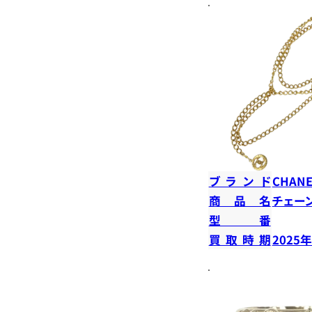
ブランド
CHANE
商品名
チェー
型番
買取時期
2025