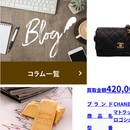
420,0
買取金額
ブランド
CHANE
マトラ
商品名
ロゴシ
型番