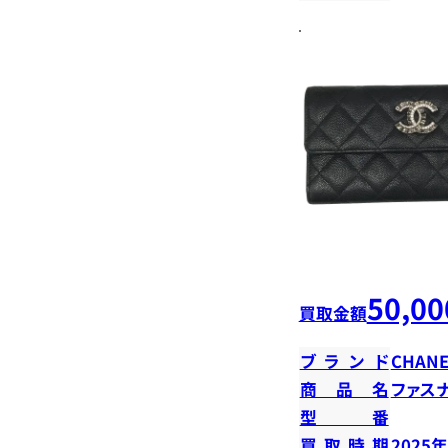
50,00
買取金額
ブランド
CHANE
商品名
ファス
型番
買取時期
2025