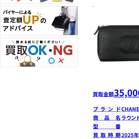
35,00
買取金額
ブランド
CHANE
商品名
ラウン
型番
買取時期
2025