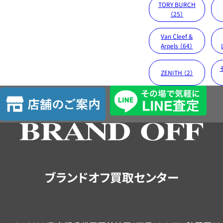
TORY BURCH
（25）
Van Cleef &
Arpels （64）
ZENITH （2）
店
舗
の
ご
案
内
ブランドオフ買取センター