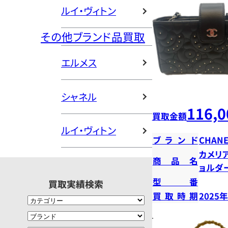
ルイ・ヴィトン
その他ブランド品買取
エルメス
シャネル
116,0
買取金額
ルイ・ヴィトン
ブランド
CHANE
カメリ
商品名
ョルダ
型番
買取実績検索
買取時期
2025