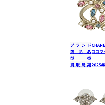
ブランド
CHANE
商品名
ココマ
型番
買取時期
2025