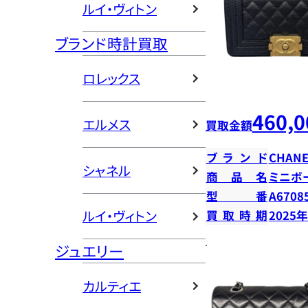
ルイ・ヴィトン
ブランド時計買取
ロレックス
460,0
エルメス
買取金額
ブランド
CHANE
シャネル
商品名
ミニボ
型番
A6708
ルイ・ヴィトン
買取時期
2025
ジュエリー
カルティエ