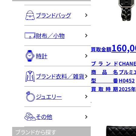
ブランドバッグ
財布／小物
160,0
買取金額
時計
ブランド
CHANE
商品名
プルミ
ブランド衣料／雑貨
型番
H0452
買取時期
2025
ジュエリー
その他
ブランドから探す