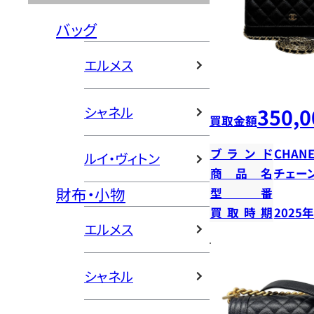
バッグ
エルメス
350,0
シャネル
買取金額
ブランド
CHANE
ルイ・ヴィトン
商品名
チェー
財布・小物
型番
買取時期
2025
エルメス
シャネル