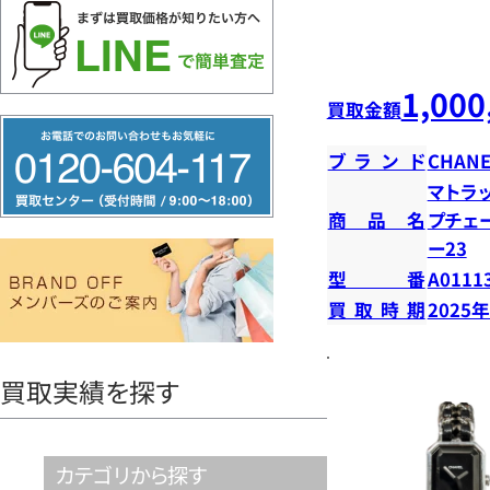
1,000
買取金額
フ
ブランド
CHANE
リ
マトラ
ー
商品名
プチェ
ダ
ー23
イ
型番
A0111
ヤ
買取時期
2025
ル
0120604117
買取実績を探す
カテゴリから探す