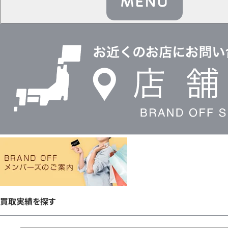
店
舗
検
索
買取実績を探す