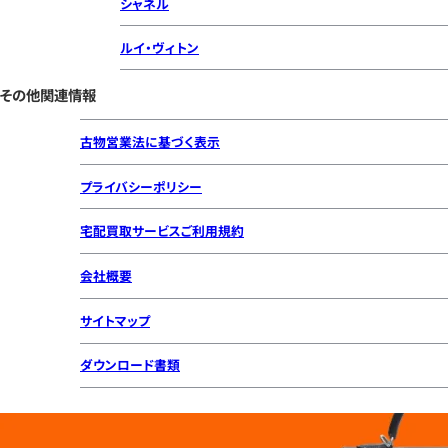
シャネル
ルイ・ヴィトン
その他関連情報
古物営業法に基づく表示
プライバシーポリシー
宅配買取サービスご利用規約
会社概要
サイトマップ
ダウンロード書類