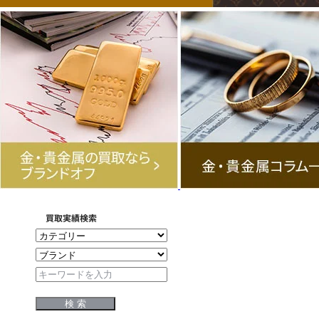
買取実績検索