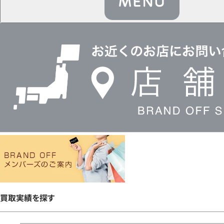
店
舗
検
索
買取実績を探す