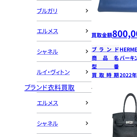
ブルガリ
エルメス
800,0
買取金額
ブランド
HERME
シャネル
商品名
バーキン
型番
ルイ・ヴィトン
買取時期
2022
ブランド衣料買取
エルメス
シャネル