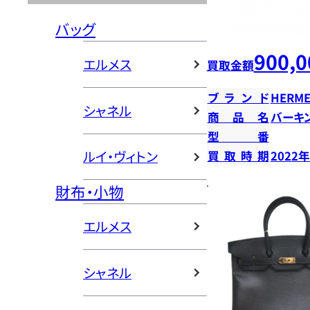
バッグ
900,0
エルメス
買取金額
ブランド
HERME
シャネル
商品名
バーキン
型番
ルイ・ヴィトン
買取時期
2022
財布・小物
エルメス
シャネル