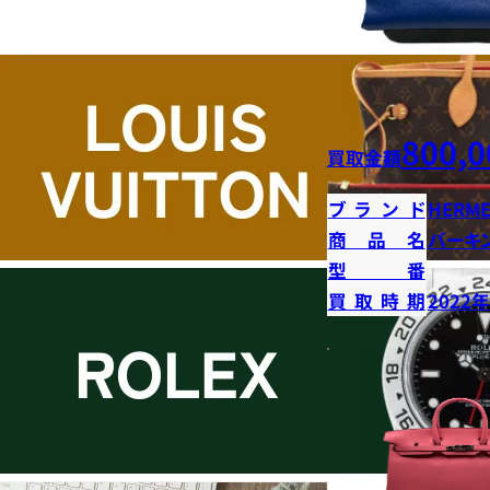
800,0
買取金額
ブランド
HERME
商品名
バーキン
型番
買取時期
2022