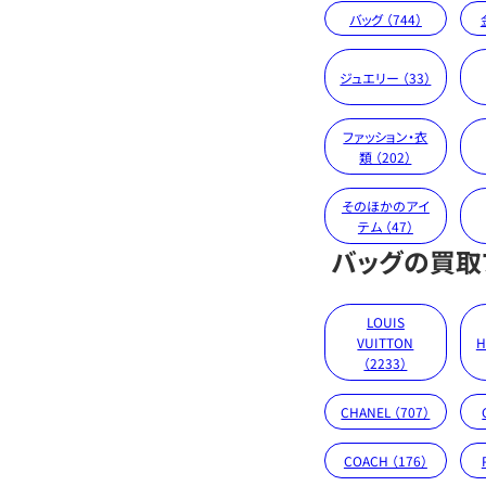
バッグ （744）
ジュエリー （33）
ファッション・衣
類 （202）
そのほかのアイ
テム （47）
バッグの買取
LOUIS
VUITTON
H
（2233）
CHANEL （707）
COACH （176）