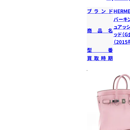
ブランド
HERME
バーキン
ュアッシ
商品名
ッド（G
（201
型番
買取時期