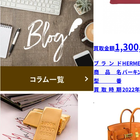
1,300
買取金額
ブランド
HERME
商品名
バーキン
型番
買取時期
2022