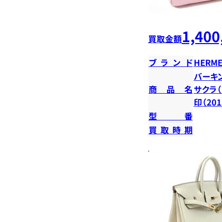
1,400
買取金額
ブランド
HERME
バーキン
商品名
サクラ（
印（20
型番
買取時期