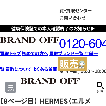
質・買取センター
お問い合わせ
健康保険証での本人確認終了のお知らせ▶
フ
リ
ー
ダ
買取トップ
初めての方へ
買取ブランド一覧
店舗一
イ
販
ヤ
売
覧
買取について
よくある質問
受付時間 / 9:00～18:0
ル
サ
0120604117
イ
ト
【8ページ目】 HERMES（エルメ