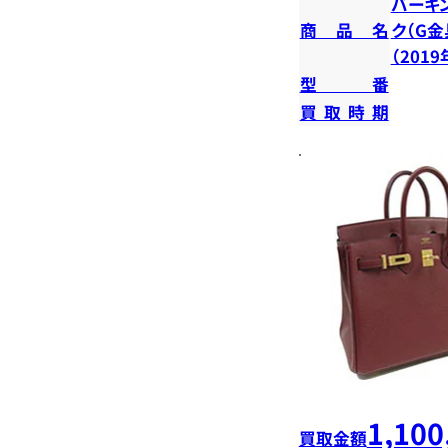
バーキン
商品名
ク（G金
（201
型番
買取時期
1,100
買取金額