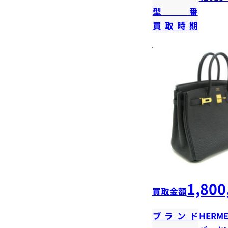
型番
買取時期
1,800
買取金額
ブランド
HERME