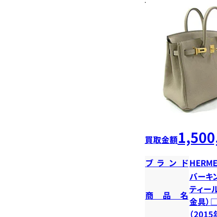
1,500
買取金額
ブランド
HERME
バーキン
ティー
商品名
金具）
（201