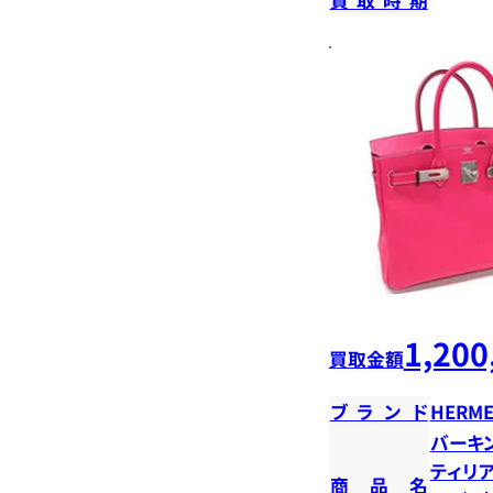
1,200
買取金額
ブランド
HERME
バーキン
ティリ
商品名