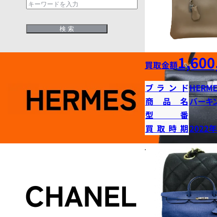
1,600
買取金額
ブランド
HERME
商品名
バーキン
型番
買取時期
2022