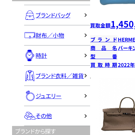
ブランドバッグ
1,450
買取金額
財布／小物
ブランド
HERME
商品名
バーキン
時計
型番
買取時期
2022
ブランド衣料／雑貨
ジュエリー
その他
ブランドから探す