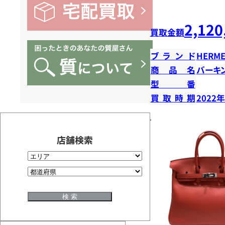
2,120
買取金額
ブランド
HERME
商品名
バーキン
型番
買取時期
2022
店舗検索