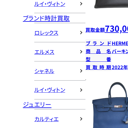
ルイ・ヴィトン
ブランド時計買取
730,0
買取金額
ロレックス
ブランド
HERME
エルメス
商品名
バーキン
型番
買取時期
2022
シャネル
ルイ・ヴィトン
ジュエリー
カルティエ