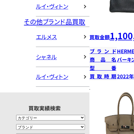
ルイ・ヴィトン
その他ブランド品買取
1,100
エルメス
買取金額
ブランド
HERME
シャネル
商品名
バーキン
型番
ルイ・ヴィトン
買取時期
2022
買取実績検索