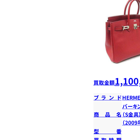
1,100
買取金額
ブランド
HERME
バーキン
商品名
（S金具
（200
型番
買取時期