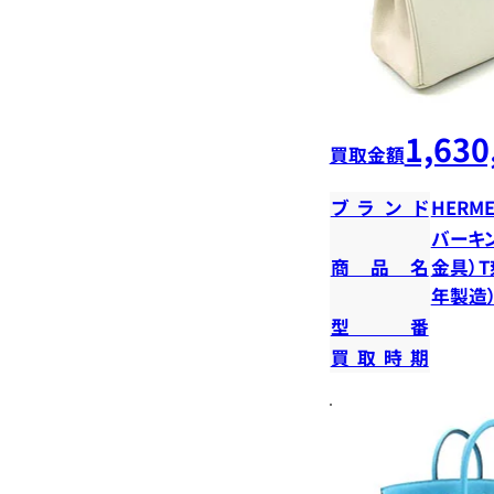
1,630
買取金額
ブランド
HERME
バーキン
商品名
金具）T
年製造
型番
買取時期