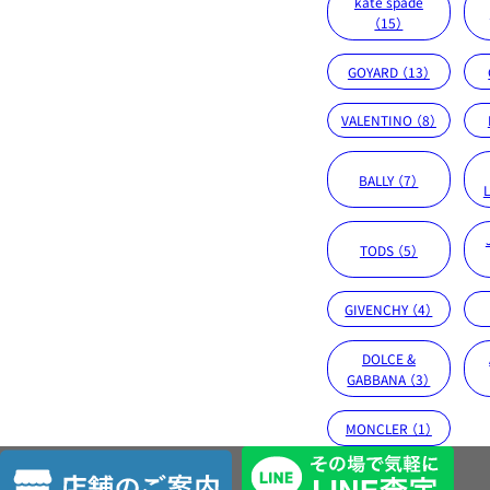
kate spade
（15）
GOYARD （13）
VALENTINO （8）
BALLY （7）
L
TODS （5）
GIVENCHY （4）
DOLCE &
GABBANA （3）
MONCLER （1）
店