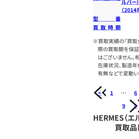
ルバー
（201
型番
買取時期
※買取実績の『買取
際の買取額を保証
はございません。相
在庫状況、製造年
有無などで変動い
<
1
…
6
9
>
HERMES（エ
買取品