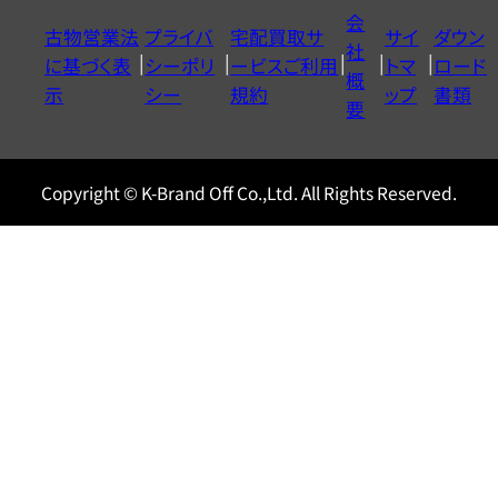
イ
会
古物営業法
プライバ
宅配買取サ
サイ
ダウン
ヤ
社
に基づく表
シーポリ
ービスご利用
トマ
ロード
ル
概
示
シー
規約
ップ
書類
0120604117
要
Copyright © K-Brand Off Co.,Ltd. All Rights Reserved.