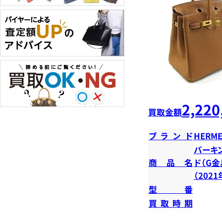
2,220
買取金額
ブランド
HERME
バーキン
商品名
ド（G金
（202
型番
買取時期