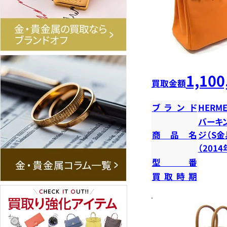
1,100
買取金額
ブランド
HERME
バーキン
商品名
ジ（S金
（201
型番
買取時期