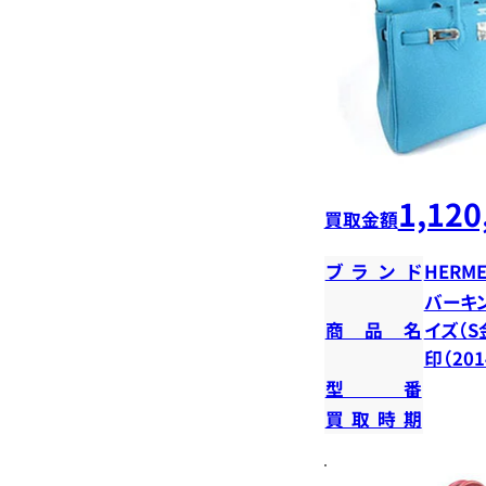
1,120
買取金額
ブランド
HERME
バーキン
商品名
イズ（S
印（20
型番
買取時期