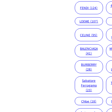
FENDI （124）
LOEWE （107）
CELINE （95）
BALENCIAGA
M
（41）
BURBERRY
（28）
Salvatore
Ferragamo
（23）
Chloe （18）