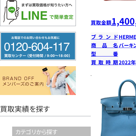
1,400
買取金額
フ
ブランド
HERME
リ
商品名
バーキン
型番
ー
買取時期
2022
ダ
イ
ヤ
ル
0120604117
買取実績を探す
カテゴリから探す