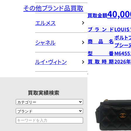
その他ブランド品買取
40,00
買取金額
エルメス
ブランド
LOUIS
ポルト
商品名
シャネル
プシー
型番
M6455
ルイ・ヴィトン
買取時期
2026
買取実績検索