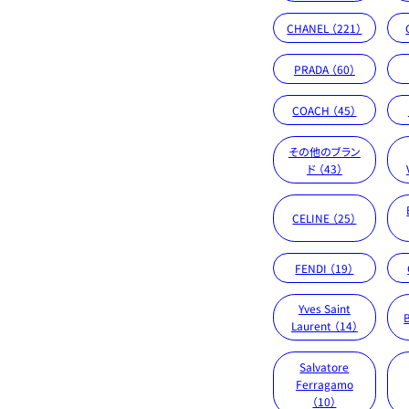
CHANEL （221）
PRADA （60）
COACH （45）
その他のブラン
ド （43）
CELINE （25）
FENDI （19）
Yves Saint
Laurent （14）
Salvatore
Ferragamo
（10）