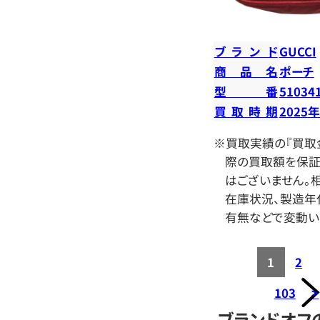
ブランド
GUCCI
商品名
ポーチ
型番
51034
買取時期
2025
※買取実績の『買取
際の買取額を保証
はございません。相
在庫状況、製造年
有無などで変動い
1
2
103
>
ブランドオフ