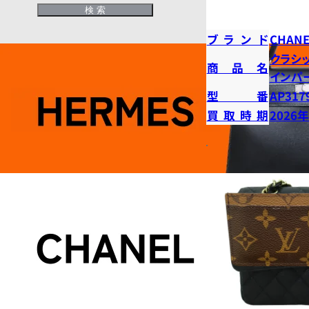
ブランド
CHANE
クラシ
商品名
インパ
型番
AP317
買取時期
2026