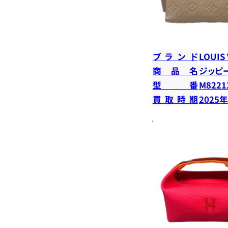
ブランド
LOUIS
商品名
ジッピ
型番
M8221
買取時期
2025