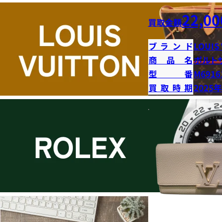
22,00
買取金額
ブランド
LOUIS
商品名
ポルト
型番
M6916
買取時期
2025