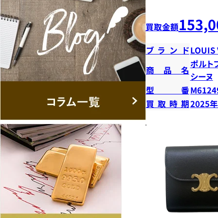
153,0
買取金額
ブランド
LOUIS
ポルト
商品名
シーヌ
型番
M6124
買取時期
2025