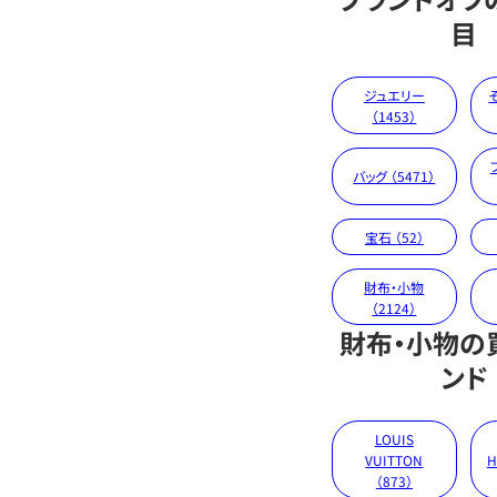
目
ジュエリー
（1453）
バッグ （5471）
宝石 （52）
財布・小物
（2124）
財布・小物の
ンド
LOUIS
VUITTON
H
（873）