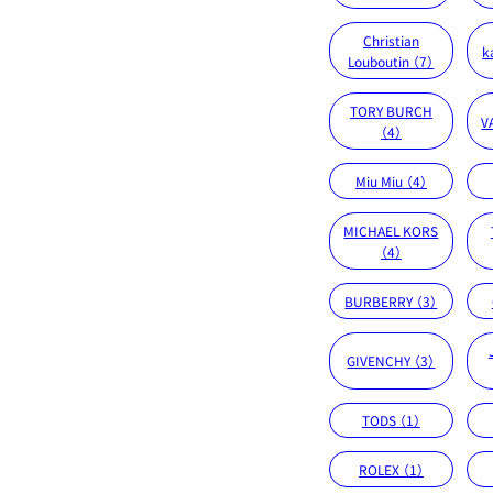
Christian
k
Louboutin （7）
TORY BURCH
V
（4）
Miu Miu （4）
MICHAEL KORS
（4）
BURBERRY （3）
GIVENCHY （3）
TODS （1）
ROLEX （1）