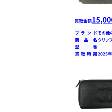
15,00
買取金額
ブランド
その他
商品名
クリッ
型番
買取時期
2025