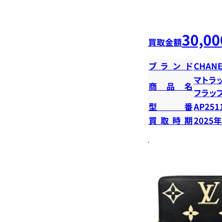
30,00
買取金額
ブランド
CHANE
マトラ
商品名
フラッ
型番
AP251
買取時期
2025