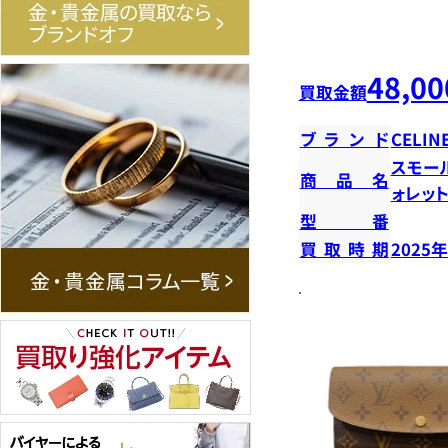
48,00
買取金額
ブランド
CELIN
スモー
商品名
ォレッ
型番
買取時期
2025