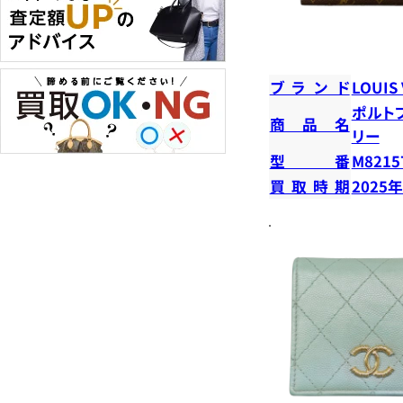
ブランド
LOUIS
ポルト
商品名
リー
型番
M8215
買取時期
2025