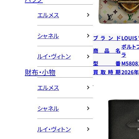
エルメス
シャネル
ブランド
LOUIS
ポルト
商品名
ラ
ルイ・ヴィトン
型番
M5808
財布・小物
買取時期
2026
エルメス
シャネル
ルイ・ヴィトン