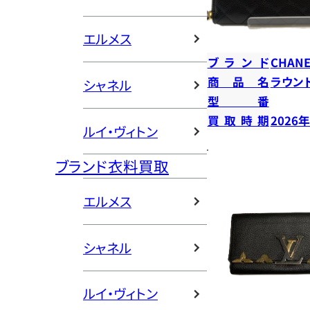
エルメス
ブランド
CHANE
商品名
ラウン
シャネル
型番
買取時期
2026
ルイ・ヴィトン
ブランド衣料買取
エルメス
シャネル
ルイ・ヴィトン