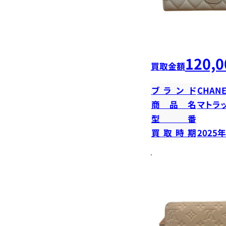
120,0
買取金額
ブランド
CHANE
商品名
マトラ
型番
買取時期
2025