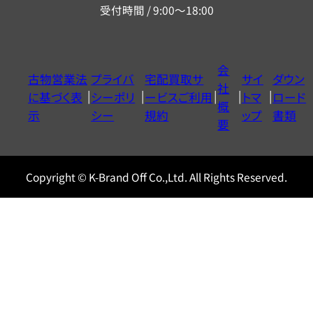
受付時間 / 9:00～18:00
ー
ダ
イ
会
古物営業法
プライバ
宅配買取サ
サイ
ダウン
ヤ
社
に基づく表
シーポリ
ービスご利用
トマ
ロード
ル
概
示
シー
規約
ップ
書類
0120604117
要
Copyright © K-Brand Off Co.,Ltd. All Rights Reserved.