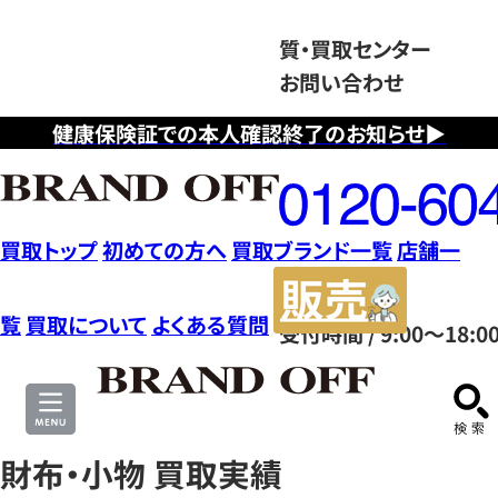
質・買取センター
お問い合わせ
健康保険証での本人確認終了のお知らせ▶
フ
リ
ー
ダ
買取トップ
初めての方へ
買取ブランド一覧
店舗一
イ
販
ヤ
売
覧
買取について
よくある質問
受付時間 / 9:00～18:0
ル
サ
0120604117
イ
ト
財布・小物 買取実績