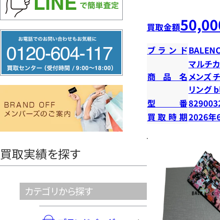
50,00
買取金額
フ
ブランド
BALENC
リ
マルチカ
ー
商品名
メンズ 
ダ
リング b
イ
型番
829003
ヤ
買取時期
2026年
ル
0120604117
買取実績を探す
カテゴリから探す