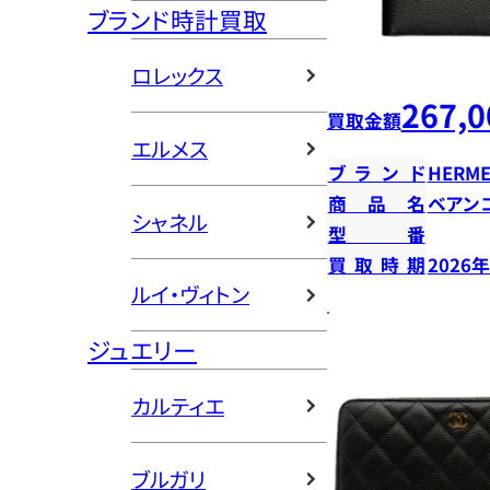
ブランド時計買取
ロレックス
267,0
買取金額
エルメス
ブランド
HERME
商品名
ベアン
シャネル
型番
買取時期
2026
ルイ・ヴィトン
ジュエリー
カルティエ
ブルガリ