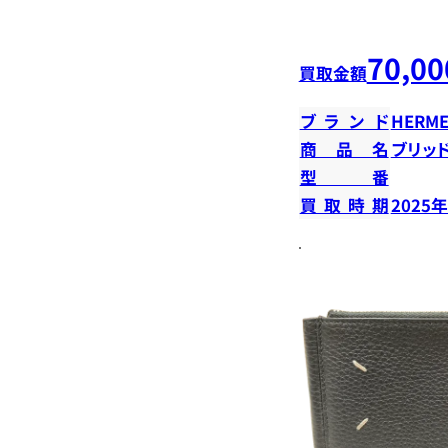
70,00
買取金額
ブランド
HERME
商品名
ブリッ
型番
買取時期
2025