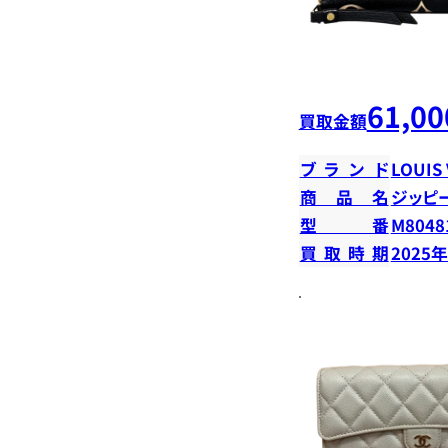
61,00
買取金額
ブランド
LOUIS
商品名
ジッピ
型番
M8048
買取時期
2025