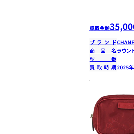
35,00
買取金額
ブランド
CHANE
商品名
ラウン
型番
買取時期
2025