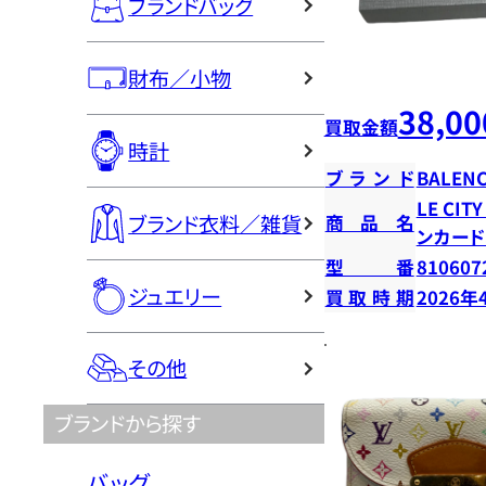
ブランドバッグ
財布／小物
38,00
買取金額
時計
ブランド
BALENC
LE CI
ブランド衣料／雑貨
商品名
ンカー
型番
810607
ジュエリー
買取時期
2026年
その他
ブランドから探す
バッグ