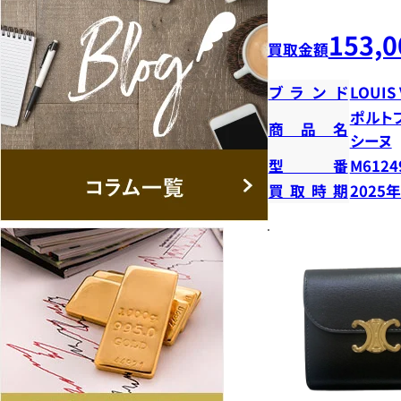
153,0
買取金額
ブランド
LOUIS
ポルト
商品名
シーヌ
型番
M6124
買取時期
2025