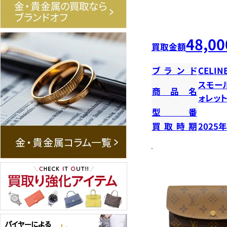
48,00
買取金額
ブランド
CELIN
スモー
商品名
ォレッ
型番
買取時期
2025