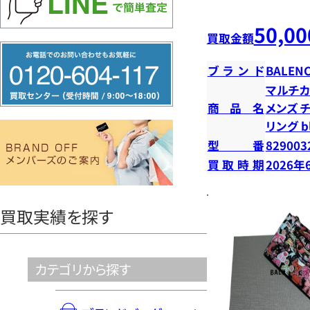
50,00
買取金額
フ
ブランド
BALENC
リ
マルチカ
ー
商品名
メンズ 
ダ
リング b
イ
型番
829003
ヤ
買取時期
2026年
ル
0120604117
買取実績を探す
カテゴリから探す