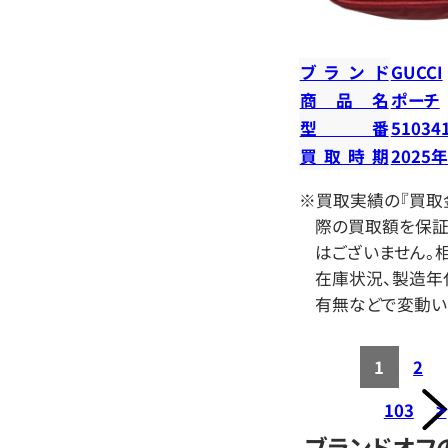
ブランド
GUCCI
商品名
ポーチ
型番
51034
買取時期
2025
※買取実績の『買取
際の買取額を保証
はございません。相
在庫状況、製造年
有無などで変動い
1
2
103
>
ブランドオフ