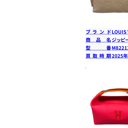
ブランド
LOUIS
商品名
ジッピ
型番
M8221
買取時期
2025