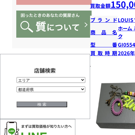
150,0
買取金額
ブランド
LOUIS
ホーム
商品名
ク
型番
GI055
買取時期
2026
店舗検索