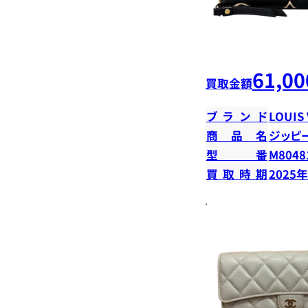
61,00
買取金額
ブランド
LOUIS
商品名
ジッピ
型番
M8048
買取時期
2025