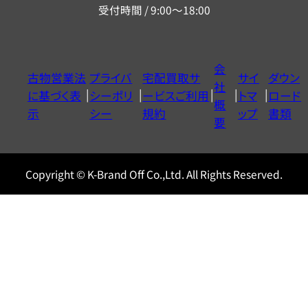
受付時間 / 9:00～18:00
ー
ダ
イ
会
古物営業法
プライバ
宅配買取サ
サイ
ダウン
ヤ
社
に基づく表
シーポリ
ービスご利用
トマ
ロード
ル
概
示
シー
規約
ップ
書類
0120604117
要
Copyright © K-Brand Off Co.,Ltd. All Rights Reserved.