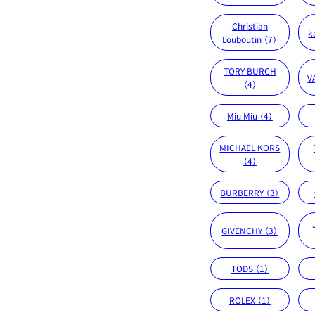
Christian
k
Louboutin （7）
TORY BURCH
V
（4）
Miu Miu （4）
MICHAEL KORS
（4）
BURBERRY （3）
GIVENCHY （3）
TODS （1）
ROLEX （1）