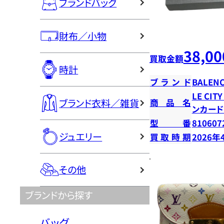
ブランドバッグ
財布／小物
38,00
買取金額
時計
ブランド
BALENC
LE CI
ブランド衣料／雑貨
商品名
ンカー
型番
810607
ジュエリー
買取時期
2026年
その他
ブランドから探す
バッグ