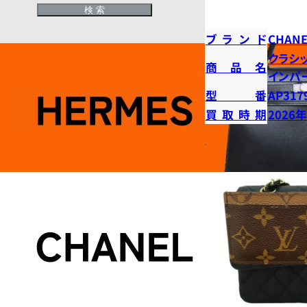
ブランド
CHANE
クラシ
商品名
インパ
型番
AP317
買取時期
2026