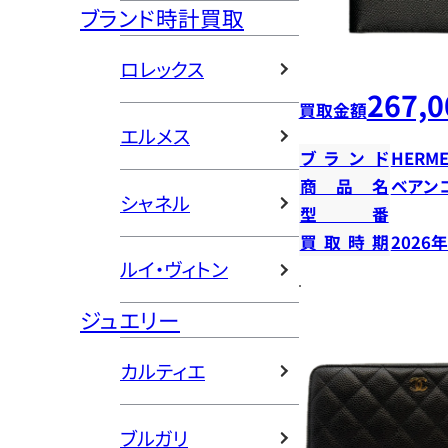
ブランド時計買取
ロレックス
267,0
買取金額
エルメス
ブランド
HERME
商品名
ベアン
シャネル
型番
買取時期
2026
ルイ・ヴィトン
ジュエリー
カルティエ
ブルガリ