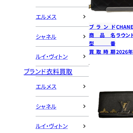
エルメス
ブランド
CHANE
商品名
ラウン
シャネル
型番
買取時期
2026
ルイ・ヴィトン
ブランド衣料買取
エルメス
シャネル
ルイ・ヴィトン