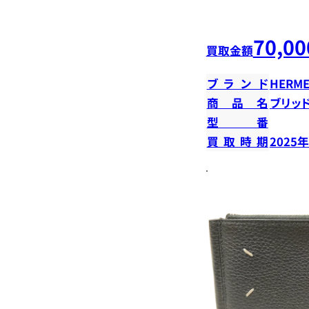
70,00
買取金額
ブランド
HERME
商品名
ブリッ
型番
買取時期
2025