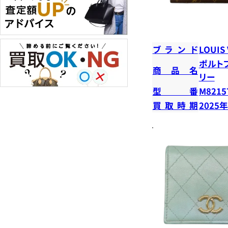
ブランド
LOUIS
ポルト
商品名
リー
型番
M8215
買取時期
2025