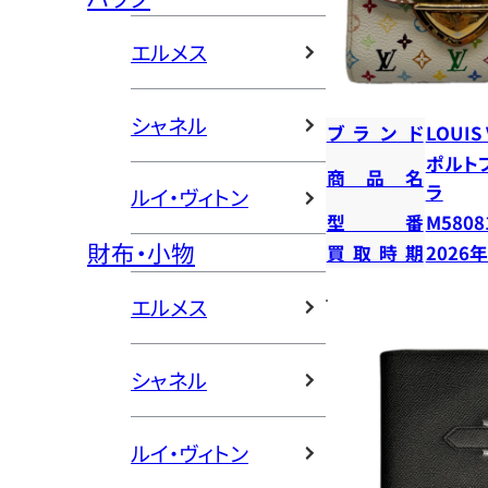
エルメス
シャネル
ブランド
LOUIS
ポルト
商品名
ラ
ルイ・ヴィトン
型番
M5808
財布・小物
買取時期
2026
エルメス
シャネル
ルイ・ヴィトン