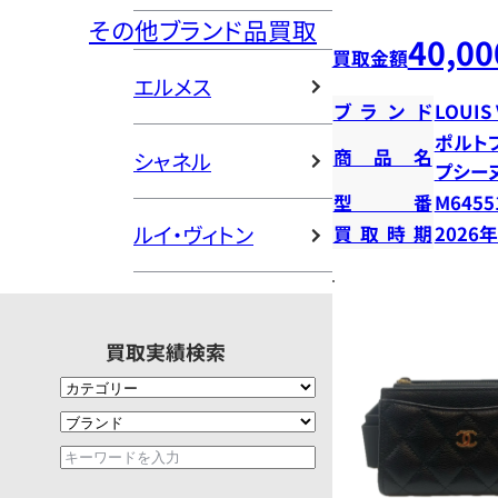
その他ブランド品買取
40,00
買取金額
エルメス
ブランド
LOUIS
ポルト
商品名
シャネル
プシー
型番
M6455
ルイ・ヴィトン
買取時期
2026
買取実績検索