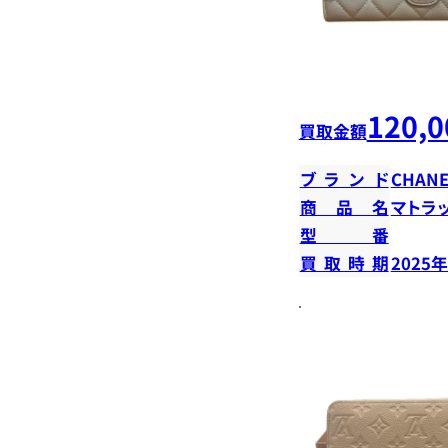
120,0
買取金額
ブランド
CHANE
商品名
マトラ
型番
買取時期
2025