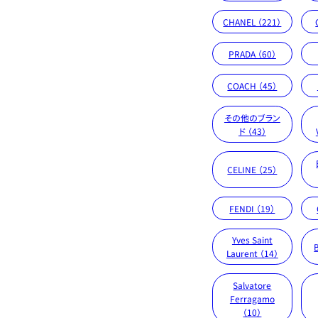
CHANEL （221）
PRADA （60）
COACH （45）
その他のブラン
ド （43）
CELINE （25）
FENDI （19）
Yves Saint
Laurent （14）
Salvatore
Ferragamo
（10）