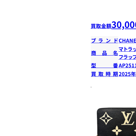
30,00
買取金額
ブランド
CHANE
マトラ
商品名
フラッ
型番
AP251
買取時期
2025