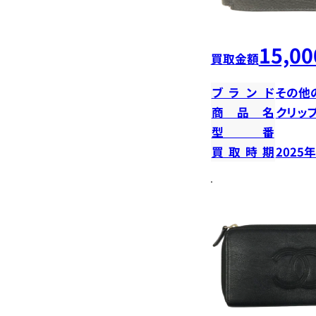
15,00
買取金額
ブランド
その他
商品名
クリッ
型番
買取時期
2025