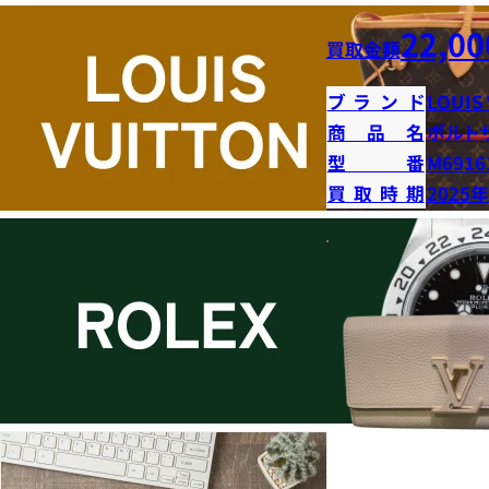
22,00
買取金額
ブランド
LOUIS
商品名
ポルト
型番
M6916
買取時期
2025