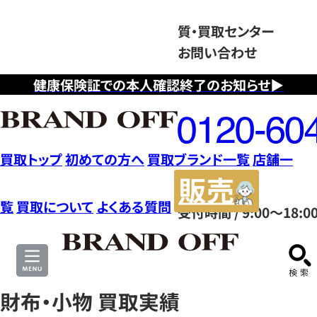
質・買取センター
お問い合わせ
健康保険証での本人確認終了のお知らせ▶
フ
リ
ー
ダ
買取トップ
初めての方へ
買取ブランド一覧
店舗一
イ
販
ヤ
売
覧
買取について
よくある質問
受付時間 / 9:00～18:0
ル
サ
0120604117
イ
ト
財布・小物 買取実績