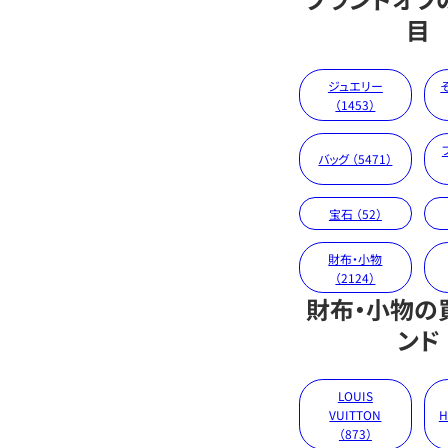
目
ジュエリー
（1453）
バッグ （5471）
宝石 （52）
財布・小物
（2124）
財布・小物の
ンド
LOUIS
VUITTON
H
（873）