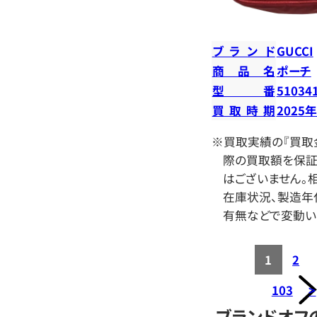
ブランド
GUCCI
商品名
ポーチ
型番
51034
買取時期
2025
※買取実績の『買取
際の買取額を保証
はございません。相
在庫状況、製造年
有無などで変動い
1
2
103
>
ブランドオフ