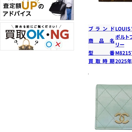
ブランド
LOUIS
ポルト
商品名
リー
型番
M8215
買取時期
2025