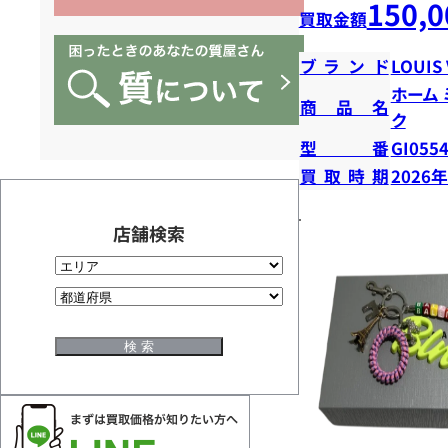
150,0
買取金額
ブランド
LOUIS
ホーム
商品名
ク
型番
GI055
買取時期
2026
店舗検索