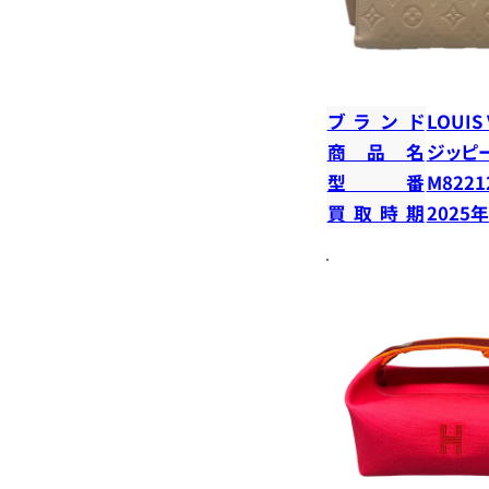
ブランド
LOUIS
商品名
ジッピ
型番
M8221
買取時期
2025