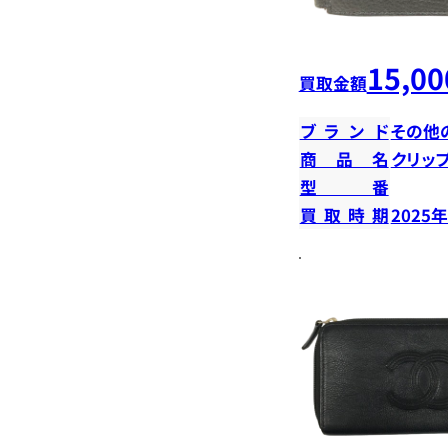
15,00
買取金額
ブランド
その他
商品名
クリッ
型番
買取時期
2025