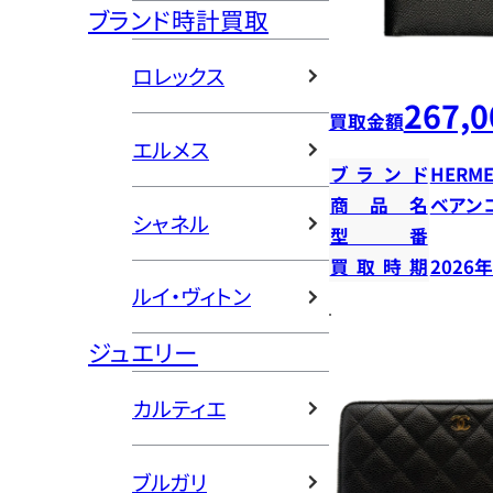
ブランド時計買取
ロレックス
267,0
買取金額
エルメス
ブランド
HERME
商品名
ベアン
シャネル
型番
買取時期
2026
ルイ・ヴィトン
ジュエリー
カルティエ
ブルガリ