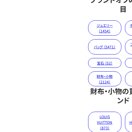
目
ジュエリー
（1454）
バッグ （5471）
宝石 （52）
財布・小物
（2124）
財布・小物の
ンド
LOUIS
VUITTON
H
（873）