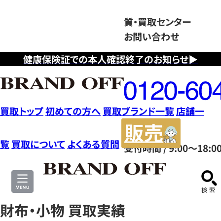
質・買取センター
お問い合わせ
健康保険証での本人確認終了のお知らせ▶
フ
リ
ー
ダ
買取トップ
初めての方へ
買取ブランド一覧
店舗一
イ
販
ヤ
売
覧
買取について
よくある質問
受付時間 / 9:00～18:0
ル
サ
0120604117
イ
ト
財布・小物 買取実績