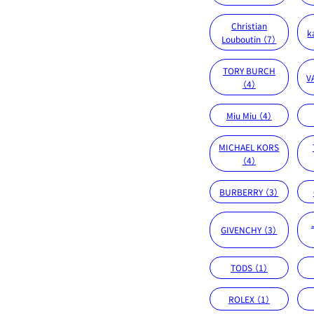
Christian
k
Louboutin （7）
TORY BURCH
V
（4）
Miu Miu （4）
MICHAEL KORS
（4）
BURBERRY （3）
GIVENCHY （3）
TODS （1）
ROLEX （1）