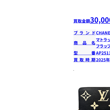
30,00
買取金額
ブランド
CHANE
マトラ
商品名
フラッ
型番
AP251
買取時期
2025