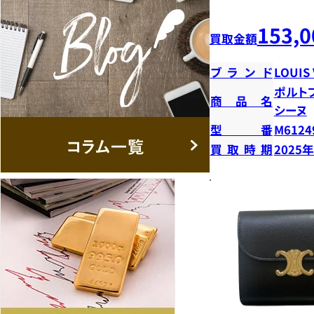
153,0
買取金額
ブランド
LOUIS
ポルト
商品名
シーヌ
型番
M6124
買取時期
2025