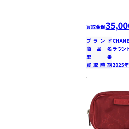
35,00
買取金額
ブランド
CHANE
商品名
ラウン
型番
買取時期
2025