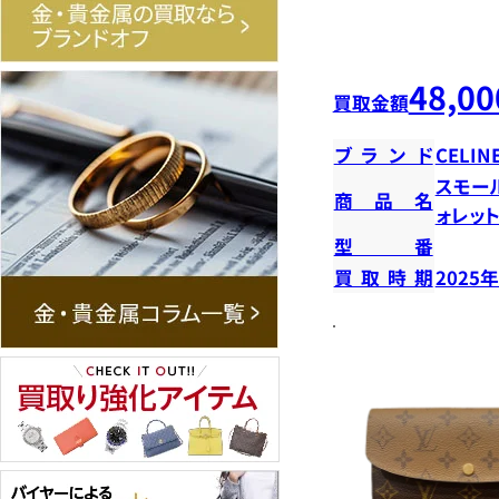
48,00
買取金額
ブランド
CELIN
スモー
商品名
ォレッ
型番
買取時期
2025