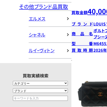
その他ブランド品買取
40,00
買取金額
エルメス
ブランド
LOUIS
ポルト
商品名
シャネル
プシー
型番
M6455
ルイ・ヴィトン
買取時期
2026
買取実績検索