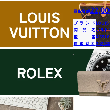
22,00
買取金額
ブランド
LOUIS
商品名
ポルト
型番
M6916
買取時期
2025