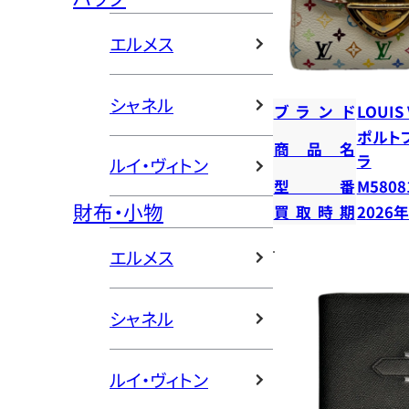
エルメス
シャネル
ブランド
LOUIS
ポルト
商品名
ラ
ルイ・ヴィトン
型番
M5808
財布・小物
買取時期
2026
エルメス
シャネル
ルイ・ヴィトン