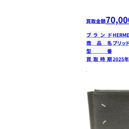
70,00
買取金額
ブランド
HERME
商品名
ブリッ
型番
買取時期
2025