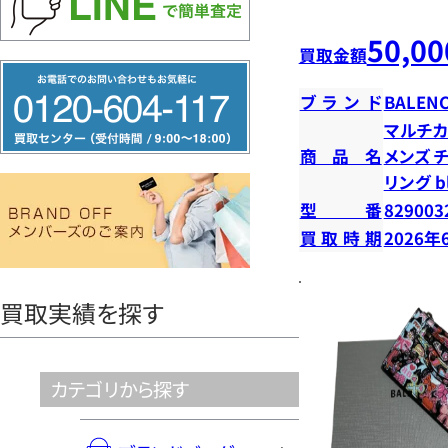
50,00
買取金額
フ
ブランド
BALENC
リ
マルチカ
ー
商品名
メンズ 
ダ
リング b
イ
型番
829003
ヤ
買取時期
2026年
ル
0120604117
買取実績を探す
カテゴリから探す