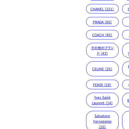
CHANEL （221）
PRADA （60）
COACH （45）
その他のブラン
ド （43）
CELINE （25）
FENDI （19）
Yves Saint
Laurent （14）
Salvatore
Ferragamo
（10）