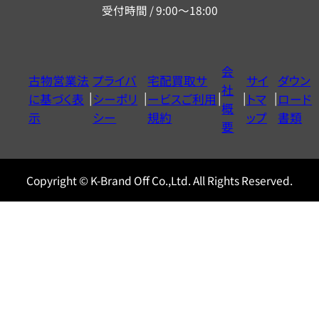
受付時間 / 9:00～18:00
ー
ダ
イ
会
古物営業法
プライバ
宅配買取サ
サイ
ダウン
ヤ
社
に基づく表
シーポリ
ービスご利用
トマ
ロード
ル
概
示
シー
規約
ップ
書類
0120604117
要
Copyright © K-Brand Off Co.,Ltd. All Rights Reserved.