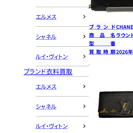
エルメス
ブランド
CHANE
商品名
ラウン
シャネル
型番
買取時期
2026
ルイ・ヴィトン
ブランド衣料買取
エルメス
シャネル
ルイ・ヴィトン