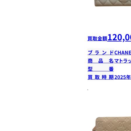
120,0
買取金額
ブランド
CHANE
商品名
マトラ
型番
買取時期
2025