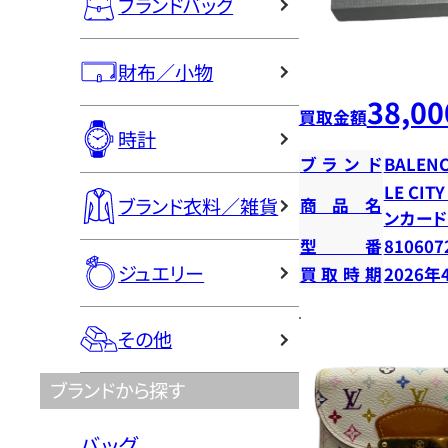
ブランドバッグ
財布／小物
38,00
買取金額
時計
ブランド
BALENC
LE CI
ブランド衣料／雑貨
商品名
ンカー
型番
810607
ジュエリー
買取時期
2026年
その他
ブランドから探す
バッグ