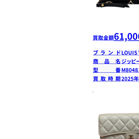
61,00
買取金額
ブランド
LOUIS
商品名
ジッピ
型番
M8048
買取時期
2025