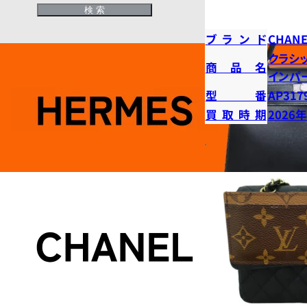
ブランド
CHANE
クラシ
商品名
インパ
型番
AP317
買取時期
2026