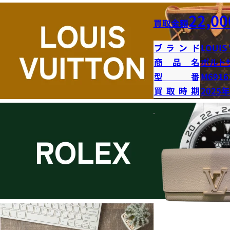
22,00
買取金額
ブランド
LOUIS
商品名
ポルト
型番
M6916
買取時期
2025