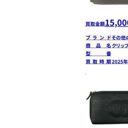
15,00
買取金額
ブランド
その他
商品名
クリッ
型番
買取時期
2025