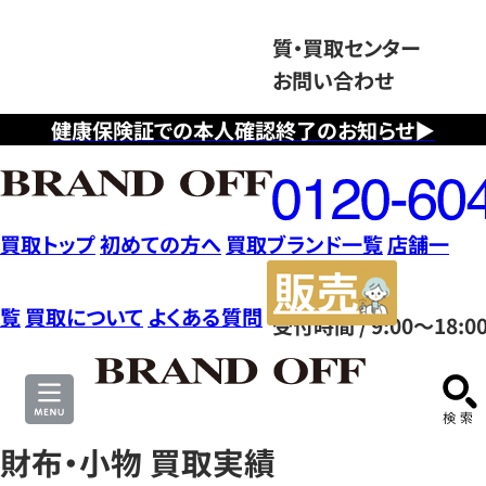
質・買取センター
お問い合わせ
健康保険証での本人確認終了のお知らせ▶
フ
リ
ー
ダ
買取トップ
初めての方へ
買取ブランド一覧
店舗一
イ
販
ヤ
売
覧
買取について
よくある質問
受付時間 / 9:00～18:0
ル
サ
0120604117
イ
ト
財布・小物 買取実績