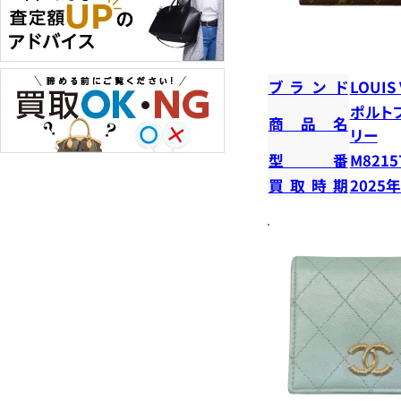
ブランド
LOUIS
ポルト
商品名
リー
型番
M8215
買取時期
2025