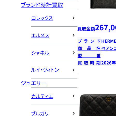
ブランド時計買取
ロレックス
267,0
買取金額
エルメス
ブランド
HERME
商品名
ベアン
シャネル
型番
買取時期
2026
ルイ・ヴィトン
ジュエリー
カルティエ
ブルガリ