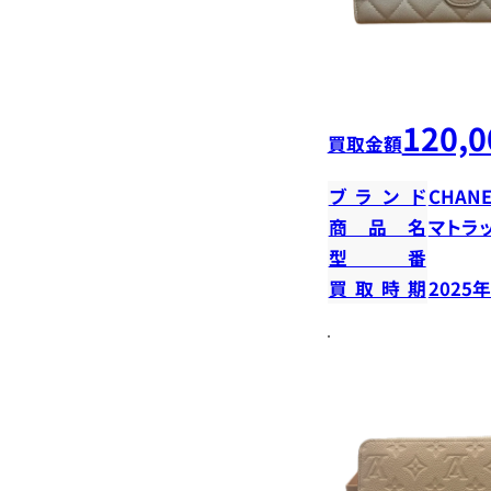
120,0
買取金額
ブランド
CHANE
商品名
マトラ
型番
買取時期
2025