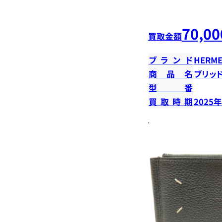
70,00
買取金額
ブランド
HERME
商品名
ブリッ
型番
買取時期
2025