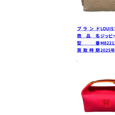
ブランド
LOUIS
商品名
ジッピ
型番
M8221
買取時期
2025