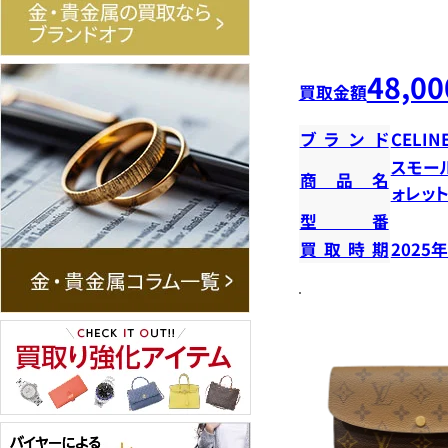
48,00
買取金額
ブランド
CELIN
スモー
商品名
ォレッ
型番
買取時期
2025