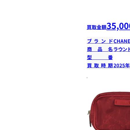
35,00
買取金額
ブランド
CHANE
商品名
ラウン
型番
買取時期
2025