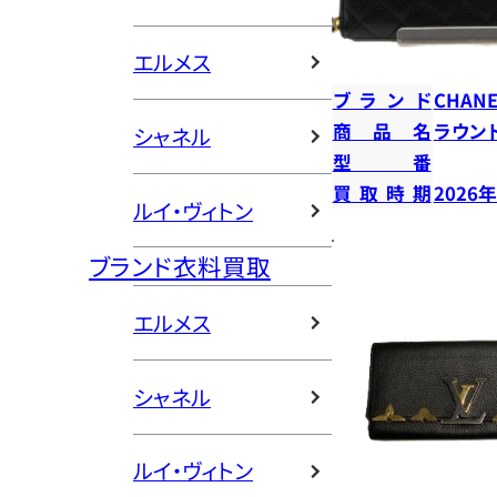
エルメス
ブランド
CHANE
商品名
ラウン
シャネル
型番
買取時期
2026
ルイ・ヴィトン
ブランド衣料買取
エルメス
シャネル
ルイ・ヴィトン