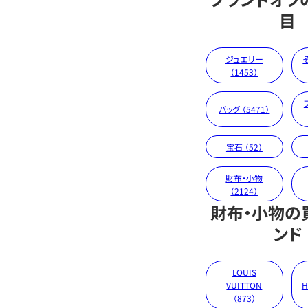
目
ジュエリー
（1453）
バッグ （5471）
宝石 （52）
財布・小物
（2124）
財布・小物の
ンド
LOUIS
VUITTON
H
（873）