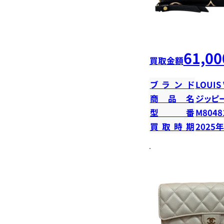
61,00
買取金額
ブランド
LOUIS
商品名
ジッピ
型番
M8048
買取時期
2025