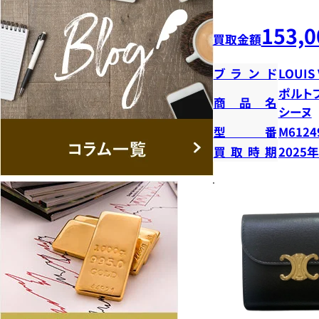
153,0
買取金額
ブランド
LOUIS
ポルト
商品名
シーヌ
型番
M6124
買取時期
2025