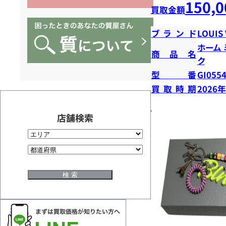
150,0
買取金額
ブランド
LOUIS
ホーム
商品名
ク
型番
GI055
買取時期
2026
店舗検索