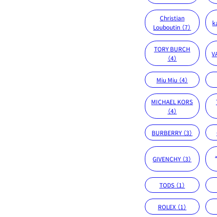
Christian
k
Louboutin （7）
TORY BURCH
V
（4）
Miu Miu （4）
MICHAEL KORS
（4）
BURBERRY （3）
GIVENCHY （3）
TODS （1）
ROLEX （1）