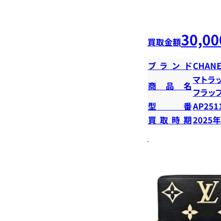
30,00
買取金額
ブランド
CHANE
マトラ
商品名
フラッ
型番
AP251
買取時期
2025