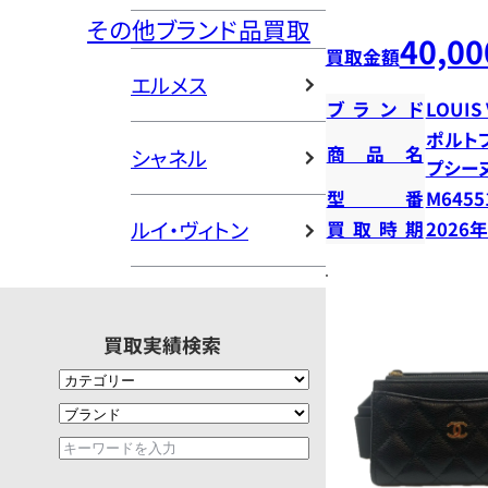
その他ブランド品買取
40,00
買取金額
エルメス
ブランド
LOUIS
ポルト
商品名
シャネル
プシー
型番
M6455
ルイ・ヴィトン
買取時期
2026
買取実績検索