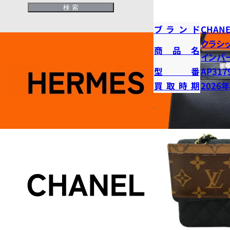
ブランド
CHANE
クラシ
商品名
インパ
型番
AP317
買取時期
2026