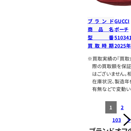
ブランド
GUCCI
商品名
ポーチ
型番
51034
買取時期
2025
※買取実績の『買取
際の買取額を保証
はございません。相
在庫状況、製造年
有無などで変動い
1
2
103
>
ブランドオフ