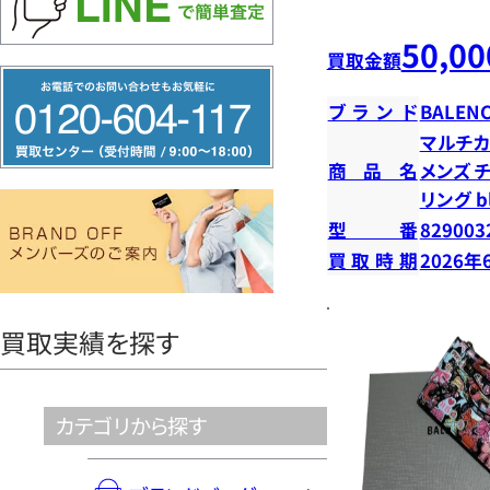
50,00
買取金額
フ
ブランド
BALENC
リ
マルチカ
ー
商品名
メンズ 
ダ
リング b
イ
型番
829003
ヤ
買取時期
2026年
ル
0120604117
買取実績を探す
カテゴリから探す