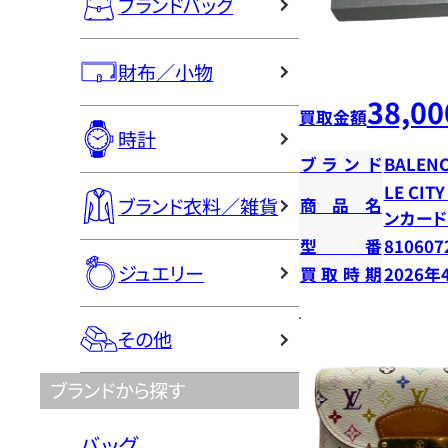
ブランドバッグ
財布／小物
38,00
買取金額
時計
ブランド
BALENC
LE CI
ブランド衣料／雑貨
商品名
ンカー
型番
810607
ジュエリー
買取時期
2026年
その他
ブランドから探す
バッグ