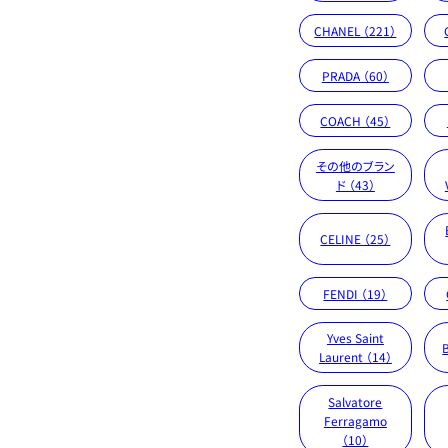
CHANEL （221）
PRADA （60）
COACH （45）
その他のブラン
ド （43）
CELINE （25）
FENDI （19）
Yves Saint
Laurent （14）
Salvatore
Ferragamo
（10）