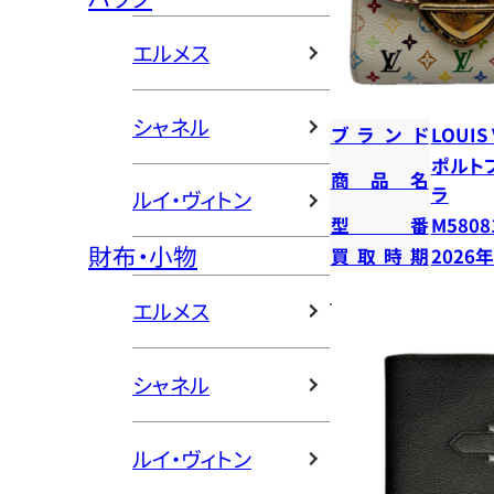
エルメス
シャネル
ブランド
LOUIS
ポルト
商品名
ラ
ルイ・ヴィトン
型番
M5808
財布・小物
買取時期
2026
エルメス
シャネル
ルイ・ヴィトン