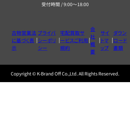
受付時間 / 9:00～18:00
ー
ダ
イ
会
古物営業法
プライバ
宅配買取サ
サイ
ダウン
ヤ
社
に基づく表
シーポリ
ービスご利用
トマ
ロード
ル
概
示
シー
規約
ップ
書類
0120604117
要
Copyright © K-Brand Off Co.,Ltd. All Rights Reserved.