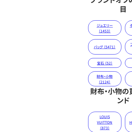
目
ジュエリー
（1453）
バッグ （5471）
宝石 （52）
財布・小物
（2124）
財布・小物の
ンド
LOUIS
VUITTON
H
（873）