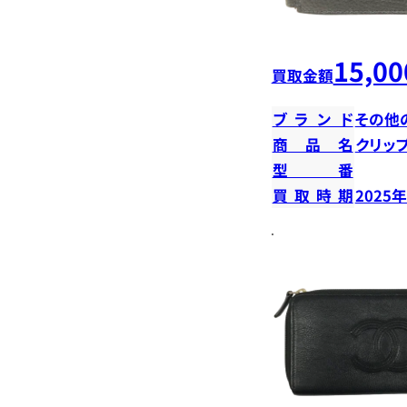
15,00
買取金額
ブランド
その他
商品名
クリッ
型番
買取時期
2025