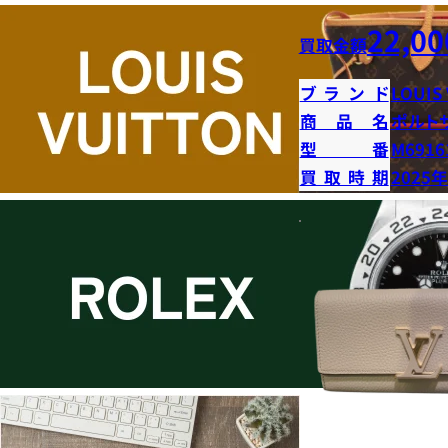
22,00
買取金額
ブランド
LOUIS
商品名
ポルト
型番
M6916
買取時期
2025