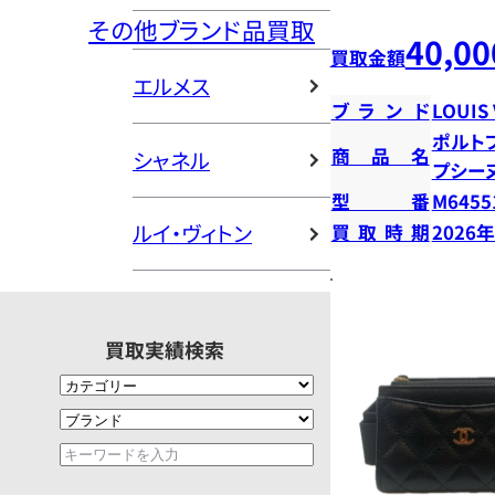
その他ブランド品買取
40,00
買取金額
エルメス
ブランド
LOUIS
ポルト
商品名
シャネル
プシー
型番
M6455
ルイ・ヴィトン
買取時期
2026
買取実績検索