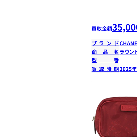
35,00
買取金額
ブランド
CHANE
商品名
ラウン
型番
買取時期
2025