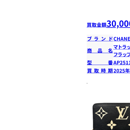
30,00
買取金額
ブランド
CHANE
マトラ
商品名
フラッ
型番
AP251
買取時期
2025