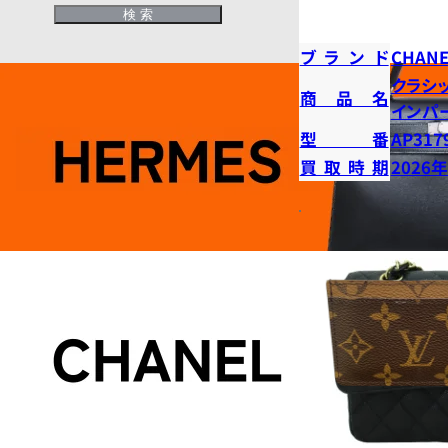
ブランド
CHANE
クラシ
商品名
インパ
型番
AP317
買取時期
2026