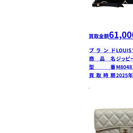
61,00
買取金額
ブランド
LOUIS
商品名
ジッピ
型番
M8048
買取時期
2025