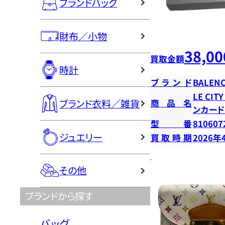
ブランドバッグ
財布／小物
38,00
買取金額
時計
ブランド
BALENC
LE CI
ブランド衣料／雑貨
商品名
ンカー
型番
810607
ジュエリー
買取時期
2026年
その他
ブランドから探す
バッグ