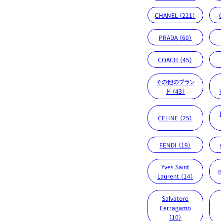
CHANEL （221）
PRADA （60）
COACH （45）
その他のブラン
ド （43）
CELINE （25）
FENDI （19）
Yves Saint
Laurent （14）
Salvatore
Ferragamo
（10）