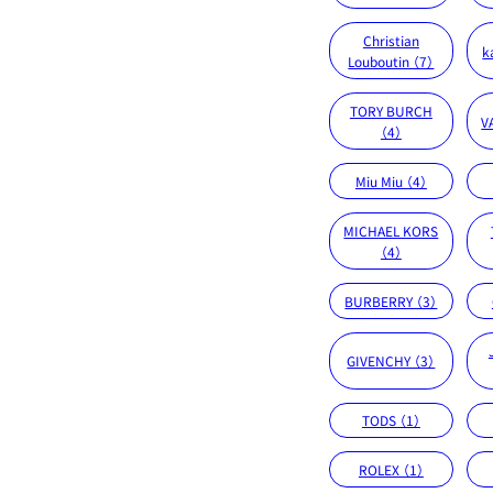
Christian
k
Louboutin （7）
TORY BURCH
V
（4）
Miu Miu （4）
MICHAEL KORS
（4）
BURBERRY （3）
GIVENCHY （3）
TODS （1）
ROLEX （1）