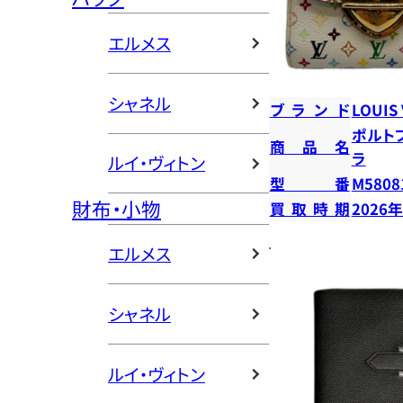
エルメス
シャネル
ブランド
LOUIS
ポルト
商品名
ラ
ルイ・ヴィトン
型番
M5808
財布・小物
買取時期
2026
エルメス
シャネル
ルイ・ヴィトン