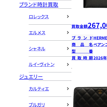
ブランド時計買取
ロレックス
267,0
買取金額
エルメス
ブランド
HERME
商品名
ベアン
シャネル
型番
買取時期
2026
ルイ・ヴィトン
ジュエリー
カルティエ
ブルガリ