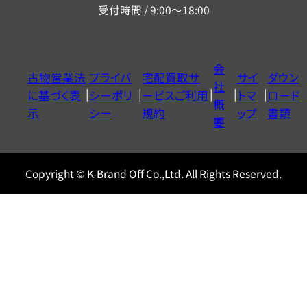
受付時間 / 9:00～18:00
ー
ダ
イ
会
古物営業法
プライバ
宅配買取サ
サイ
ダウン
ヤ
社
に基づく表
シーポリ
ービスご利用
トマ
ロード
ル
概
示
シー
規約
ップ
書類
0120604117
要
Copyright © K-Brand Off Co.,Ltd. All Rights Reserved.