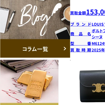
153,0
買取金額
ブランド
LOUIS
ポルト
商品名
シーヌ
型番
M6124
買取時期
2025