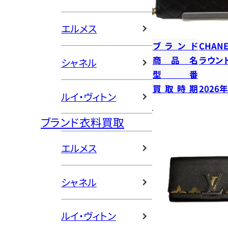
エルメス
ブランド
CHANE
商品名
ラウン
シャネル
型番
買取時期
2026
ルイ・ヴィトン
ブランド衣料買取
エルメス
シャネル
ルイ・ヴィトン