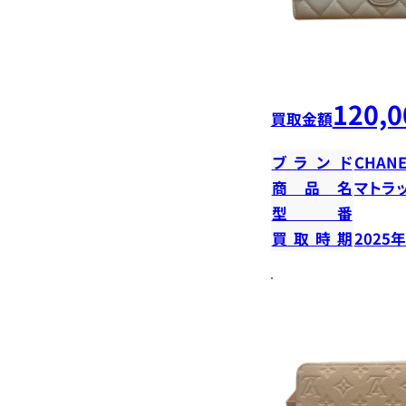
120,0
買取金額
ブランド
CHANE
商品名
マトラ
型番
買取時期
2025