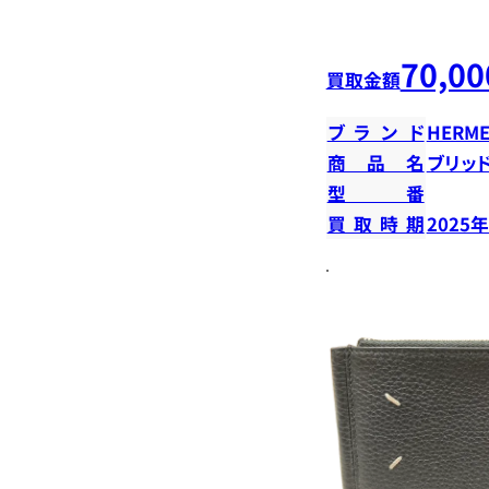
70,00
買取金額
ブランド
HERME
商品名
ブリッ
型番
買取時期
2025