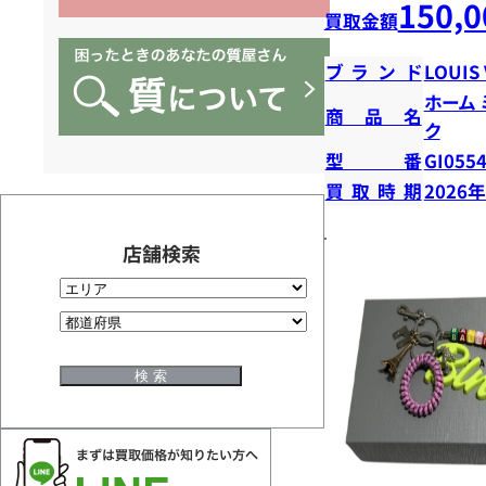
150,0
買取金額
ブランド
LOUIS
ホーム
商品名
ク
型番
GI055
買取時期
2026
店舗検索