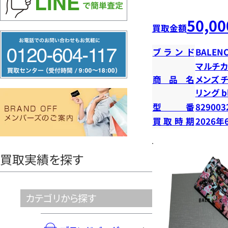
50,00
買取金額
フ
ブランド
BALENC
リ
マルチカ
ー
商品名
メンズ 
ダ
リング b
イ
型番
829003
ヤ
買取時期
2026年
ル
0120604117
買取実績を探す
カテゴリから探す