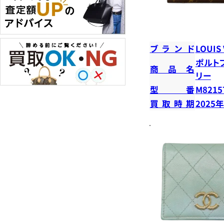
ブランド
LOUIS
ポルト
商品名
リー
型番
M8215
買取時期
2025