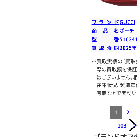
ブランド
GUCCI
商品名
ポーチ
型番
51034
買取時期
2025
※買取実績の『買取
際の買取額を保証
はございません。相
在庫状況、製造年
有無などで変動い
1
2
103
>
ブランドオフ