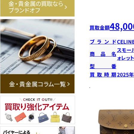
48,00
買取金額
ブランド
CELIN
スモー
商品名
ォレッ
型番
買取時期
2025