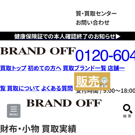
質・買取センター
お問い合わせ
健康保険証での本人確認終了のお知らせ▶
フ
リ
ー
ダ
買取トップ
初めての方へ
買取ブランド一覧
店舗一
イ
販
ヤ
売
覧
買取について
よくある質問
受付時間 / 9:00～18:0
ル
サ
0120604117
イ
ト
財布・小物 買取実績