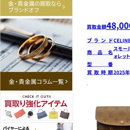
48,00
買取金額
ブランド
CELIN
スモー
商品名
ォレッ
型番
買取時期
2025