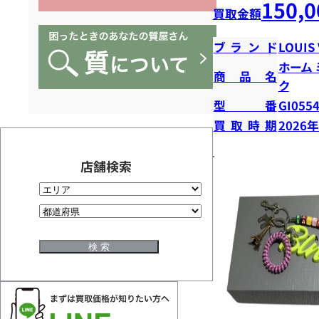
150,0
買取金額
ブランド
LOUIS
ホーム
商品名
ク
型番
GI055
買取時期
2026
店舗検索