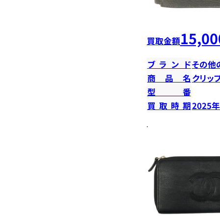
15,00
買取金額
ブランド
その他
商品名
クリッ
型番
買取時期
2025