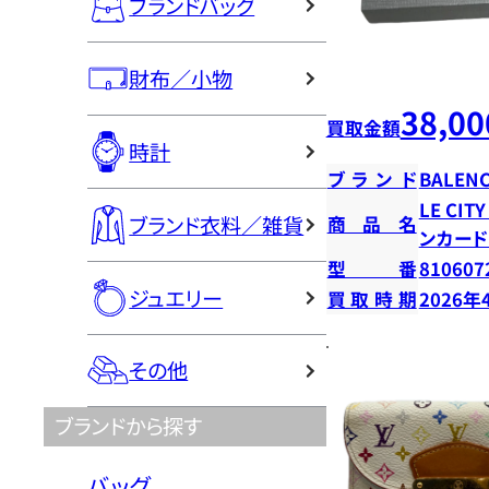
ブランドバッグ
財布／小物
38,00
買取金額
時計
ブランド
BALENC
LE CI
ブランド衣料／雑貨
商品名
ンカー
型番
810607
ジュエリー
買取時期
2026年
その他
ブランドから探す
バッグ