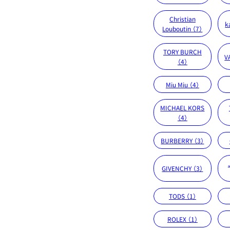
Christian
k
Louboutin （7）
TORY BURCH
V
（4）
Miu Miu （4）
MICHAEL KORS
（4）
BURBERRY （3）
GIVENCHY （3）
TODS （1）
ROLEX （1）