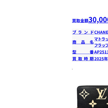
30,00
買取金額
ブランド
CHANE
マトラ
商品名
フラッ
型番
AP251
買取時期
2025