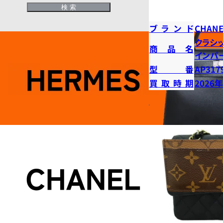
ブランド
CHANE
クラシ
商品名
インパ
型番
AP317
買取時期
2026