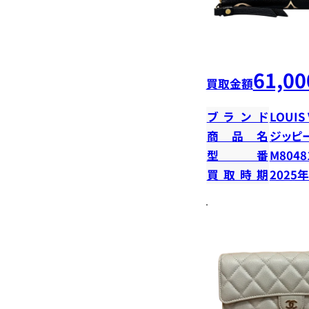
61,00
買取金額
ブランド
LOUIS
商品名
ジッピ
型番
M8048
買取時期
2025