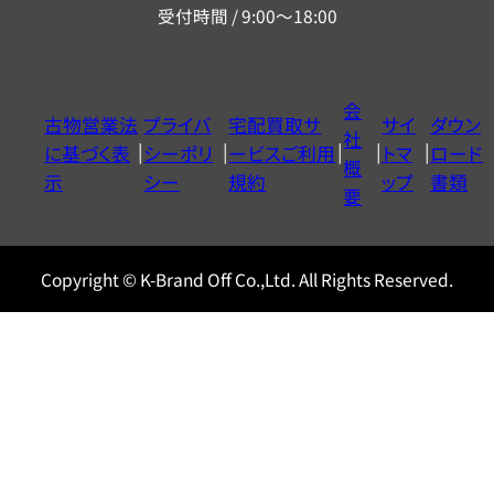
受付時間 / 9:00～18:00
ー
ダ
イ
会
古物営業法
プライバ
宅配買取サ
サイ
ダウン
ヤ
社
に基づく表
シーポリ
ービスご利用
トマ
ロード
ル
概
示
シー
規約
ップ
書類
0120604117
要
Copyright © K-Brand Off Co.,Ltd. All Rights Reserved.