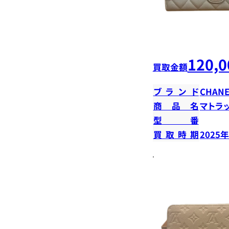
120,0
買取金額
ブランド
CHANE
商品名
マトラ
型番
買取時期
2025