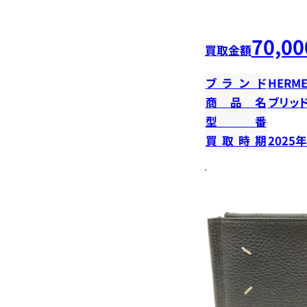
70,00
買取金額
ブランド
HERME
商品名
ブリッ
型番
買取時期
2025