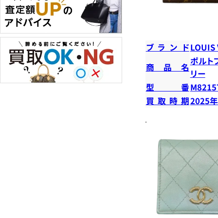
ブランド
LOUIS
ポルト
商品名
リー
型番
M8215
買取時期
2025