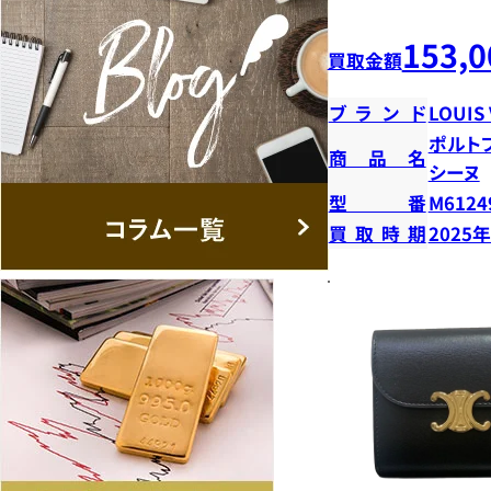
153,0
買取金額
ブランド
LOUIS
ポルト
商品名
シーヌ
型番
M6124
買取時期
2025