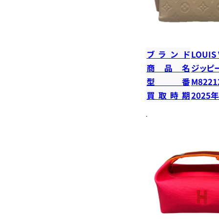
ブランド
LOUIS
商品名
ジッピ
型番
M8221
買取時期
2025