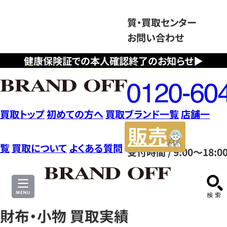
質・買取センター
お問い合わせ
健康保険証での本人確認終了のお知らせ▶
フ
リ
ー
ダ
買取トップ
初めての方へ
買取ブランド一覧
店舗一
イ
販
ヤ
売
覧
買取について
よくある質問
受付時間 / 9:00～18:0
ル
サ
0120604117
イ
ト
財布・小物 買取実績