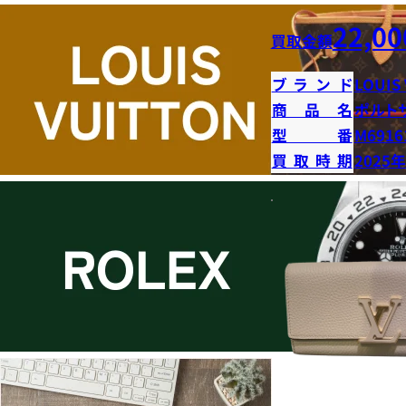
22,00
買取金額
ブランド
LOUIS
商品名
ポルト
型番
M6916
買取時期
2025