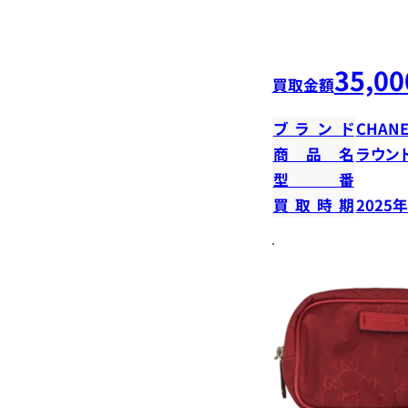
35,00
買取金額
ブランド
CHANE
商品名
ラウン
型番
買取時期
2025