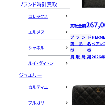
ブランド時計買取
ロレックス
267,0
買取金額
エルメス
ブランド
HERME
商品名
ベアン
シャネル
型番
買取時期
2026
ルイ・ヴィトン
ジュエリー
カルティエ
ブルガリ