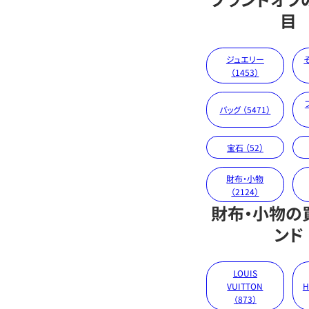
目
ジュエリー
（1453）
バッグ （5471）
宝石 （52）
財布・小物
（2124）
財布・小物の
ンド
LOUIS
VUITTON
H
（873）