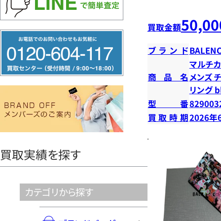
50,00
買取金額
フ
ブランド
BALENC
リ
マルチカ
ー
商品名
メンズ 
ダ
リング b
イ
型番
829003
ヤ
買取時期
2026年
ル
0120604117
買取実績を探す
カテゴリから探す