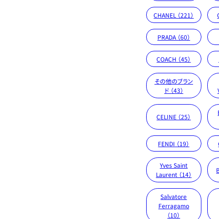
CHANEL （221）
PRADA （60）
COACH （45）
その他のブラン
ド （43）
CELINE （25）
FENDI （19）
Yves Saint
Laurent （14）
Salvatore
Ferragamo
（10）