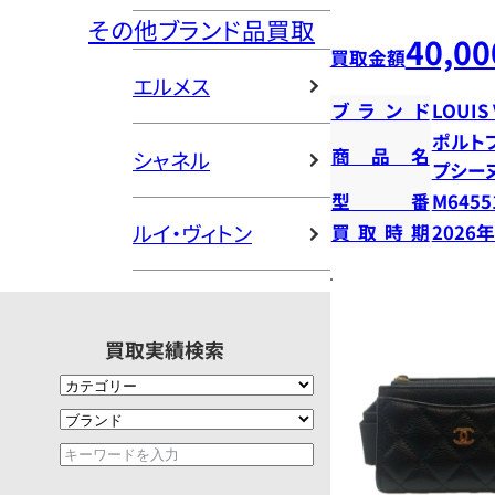
その他ブランド品買取
40,00
買取金額
エルメス
ブランド
LOUIS
ポルト
商品名
シャネル
プシー
型番
M6455
ルイ・ヴィトン
買取時期
2026
買取実績検索