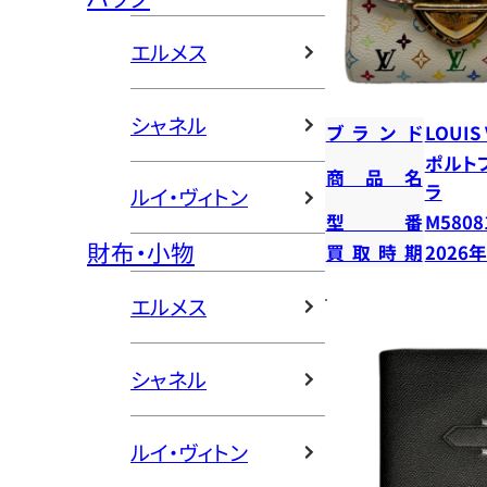
エルメス
シャネル
ブランド
LOUIS
ポルト
商品名
ラ
ルイ・ヴィトン
型番
M5808
財布・小物
買取時期
2026
エルメス
シャネル
ルイ・ヴィトン