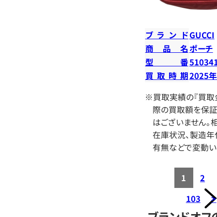
ブランド
GUCCI
商品名
ポーチ
型番
51034
買取時期
2025
※買取実績の『買取
際の買取額を保証
はございません。相
在庫状況、製造年
有無などで変動い
1
2
103
>
ブランドオフ