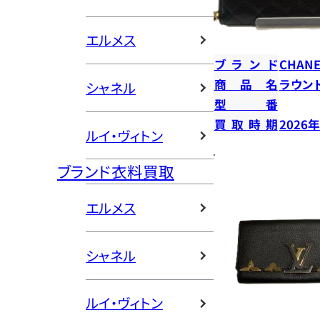
エルメス
ブランド
CHANE
商品名
ラウン
シャネル
型番
買取時期
2026
ルイ・ヴィトン
ブランド衣料買取
エルメス
シャネル
ルイ・ヴィトン