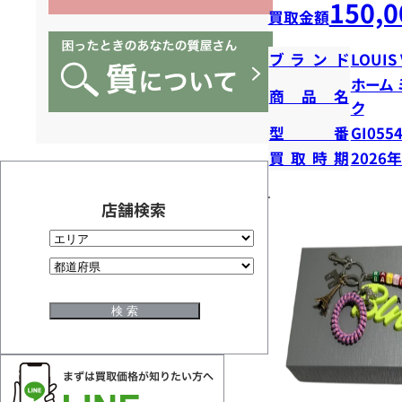
150,0
買取金額
ブランド
LOUIS
ホーム
商品名
ク
型番
GI055
買取時期
2026
店舗検索