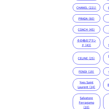
CHANEL （221）
PRADA （60）
COACH （45）
その他のブラン
ド （43）
CELINE （25）
FENDI （19）
Yves Saint
Laurent （14）
Salvatore
Ferragamo
（10）