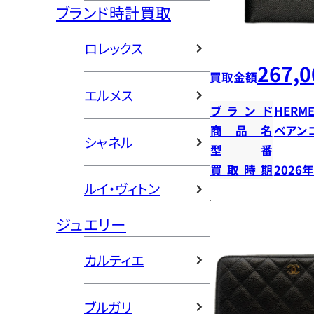
ブランド時計買取
ロレックス
267,0
買取金額
エルメス
ブランド
HERME
商品名
ベアン
シャネル
型番
買取時期
2026
ルイ・ヴィトン
ジュエリー
カルティエ
ブルガリ