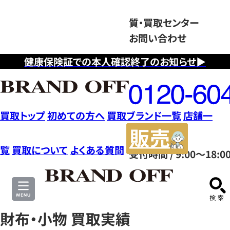
質・買取センター
お問い合わせ
健康保険証での本人確認終了のお知らせ▶
フ
リ
ー
ダ
買取トップ
初めての方へ
買取ブランド一覧
店舗一
イ
販
ヤ
売
覧
買取について
よくある質問
受付時間 / 9:00～18:0
ル
サ
0120604117
イ
ト
財布・小物 買取実績