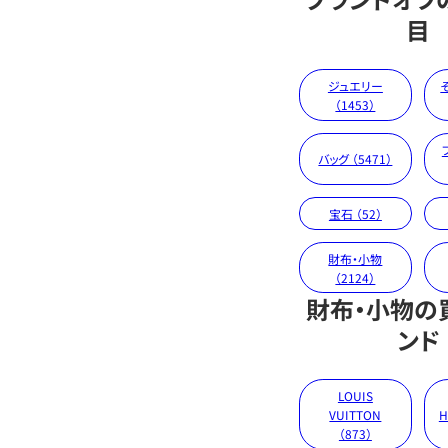
目
ジュエリー
（1453）
バッグ （5471）
宝石 （52）
財布・小物
（2124）
財布・小物の
ンド
LOUIS
VUITTON
H
（873）