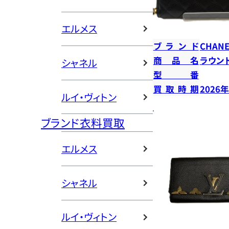
エルメス
ブランド
CHANE
商品名
ラウン
シャネル
型番
買取時期
2026
ルイ・ヴィトン
ブランド衣料買取
エルメス
シャネル
ルイ・ヴィトン