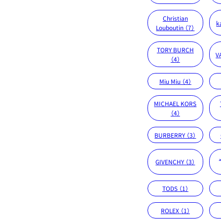
Christian
k
Louboutin （7）
TORY BURCH
V
（4）
Miu Miu （4）
MICHAEL KORS
（4）
BURBERRY （3）
GIVENCHY （3）
TODS （1）
ROLEX （1）