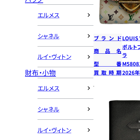
エルメス
シャネル
ブランド
LOUIS
ポルト
商品名
ラ
ルイ・ヴィトン
型番
M5808
財布・小物
買取時期
2026
エルメス
シャネル
ルイ・ヴィトン