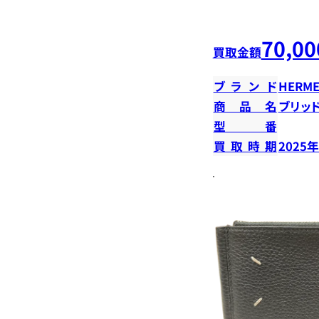
70,00
買取金額
ブランド
HERME
商品名
ブリッ
型番
買取時期
2025