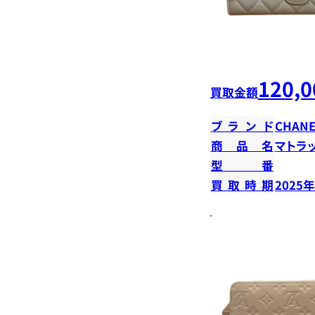
120,0
買取金額
ブランド
CHANE
商品名
マトラ
型番
買取時期
2025