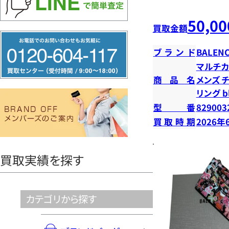
50,00
買取金額
フ
ブランド
BALENC
リ
マルチカ
ー
商品名
メンズ 
ダ
リング b
イ
型番
829003
ヤ
買取時期
2026年
ル
0120604117
買取実績を探す
カテゴリから探す