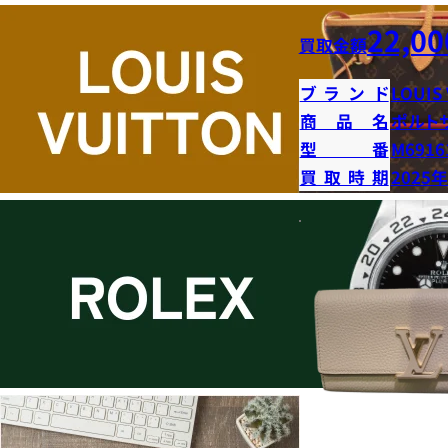
22,00
買取金額
ブランド
LOUIS
商品名
ポルト
型番
M6916
買取時期
2025