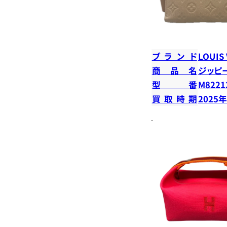
ブランド
LOUIS
商品名
ジッピ
型番
M8221
買取時期
2025