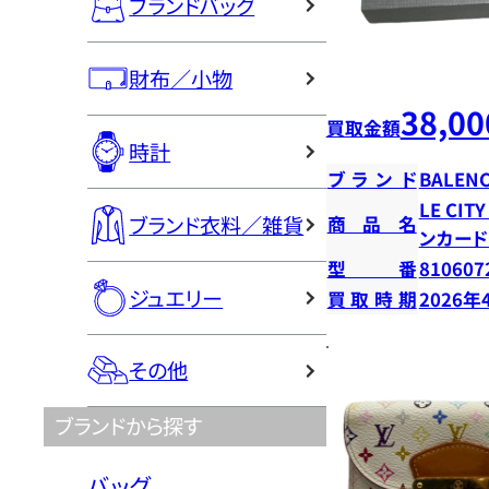
ブランドバッグ
財布／小物
38,00
買取金額
時計
ブランド
BALENC
LE CI
ブランド衣料／雑貨
商品名
ンカー
型番
810607
ジュエリー
買取時期
2026年
その他
ブランドから探す
バッグ