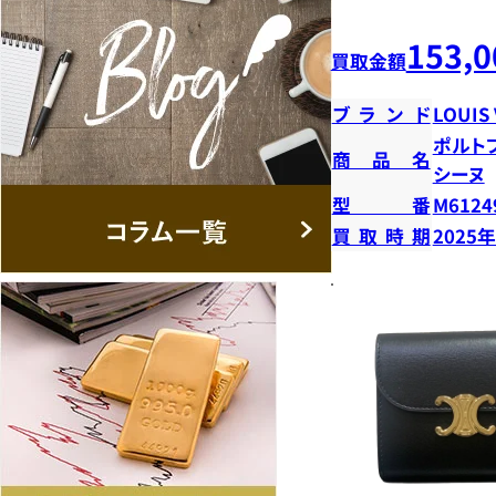
153,0
買取金額
ブランド
LOUIS
ポルト
商品名
シーヌ
型番
M6124
買取時期
2025