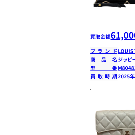
61,00
買取金額
ブランド
LOUIS
商品名
ジッピ
型番
M8048
買取時期
2025