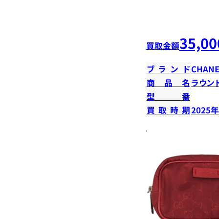
35,00
買取金額
ブランド
CHANE
商品名
ラウン
型番
買取時期
2025