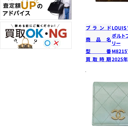
ブランド
LOUIS
ポルト
商品名
リー
型番
M8215
買取時期
2025