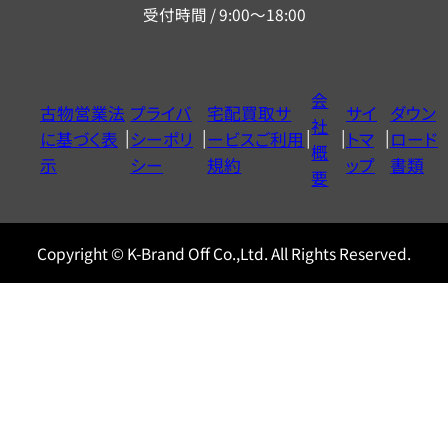
受付時間 / 9:00～18:00
ー
ダ
イ
会
古物営業法
プライバ
宅配買取サ
サイ
ダウン
ヤ
社
に基づく表
シーポリ
ービスご利用
トマ
ロード
ル
概
示
シー
規約
ップ
書類
0120604117
要
Copyright © K-Brand Off Co.,Ltd. All Rights Reserved.