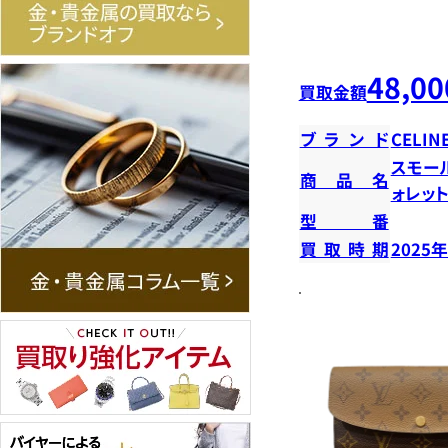
48,00
買取金額
ブランド
CELIN
スモー
商品名
ォレッ
型番
買取時期
2025