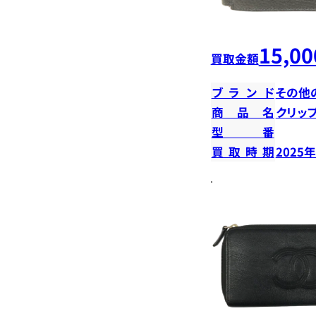
15,00
買取金額
ブランド
その他
商品名
クリッ
型番
買取時期
2025