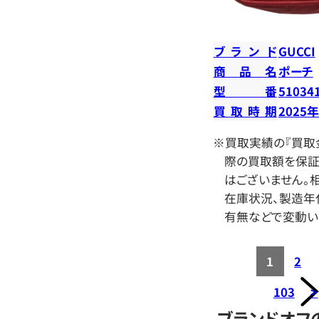
ブランド
GUCCI
商品名
ポーチ
型番
51034
買取時期
2025
※買取実績の『買取
際の買取額を保証
はございません。相
在庫状況、製造年
有無などで変動い
1
2
103
>
ブランドオフ