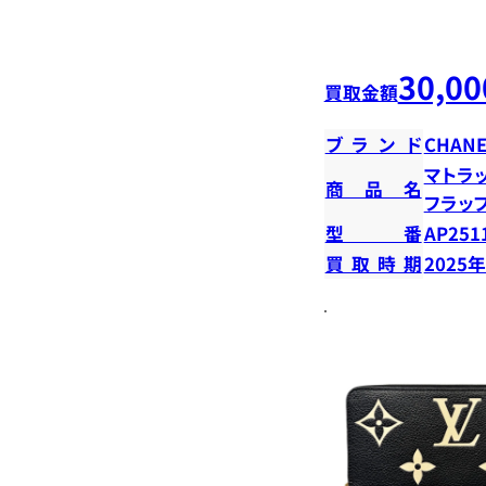
30,00
買取金額
ブランド
CHANE
マトラ
商品名
フラッ
型番
AP251
買取時期
2025