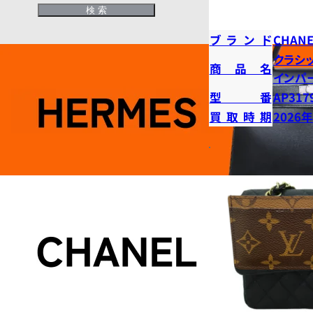
ブランド
CHANE
クラシ
商品名
インパ
型番
AP317
買取時期
2026