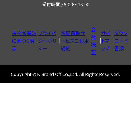
受付時間 / 9:00～18:00
ー
ダ
イ
会
古物営業法
プライバ
宅配買取サ
サイ
ダウン
ヤ
社
に基づく表
シーポリ
ービスご利用
トマ
ロード
ル
概
示
シー
規約
ップ
書類
0120604117
要
Copyright © K-Brand Off Co.,Ltd. All Rights Reserved.