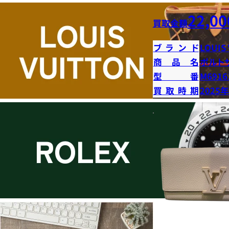
22,00
買取金額
ブランド
LOUIS
商品名
ポルト
型番
M6916
買取時期
2025