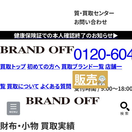
質・買取センター
お問い合わせ
健康保険証での本人確認終了のお知らせ▶
フ
リ
ー
ダ
買取トップ
初めての方へ
買取ブランド一覧
店舗一
イ
販
ヤ
売
覧
買取について
よくある質問
受付時間 / 9:00～18:0
ル
サ
0120604117
イ
ト
財布・小物 買取実績