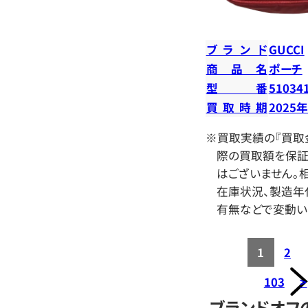
ブランド
GUCCI
商品名
ポーチ
型番
51034
買取時期
2025
※買取実績の『買取
際の買取額を保証
はございません。相
在庫状況、製造年
有無などで変動い
1
2
103
>
ブランドオフ