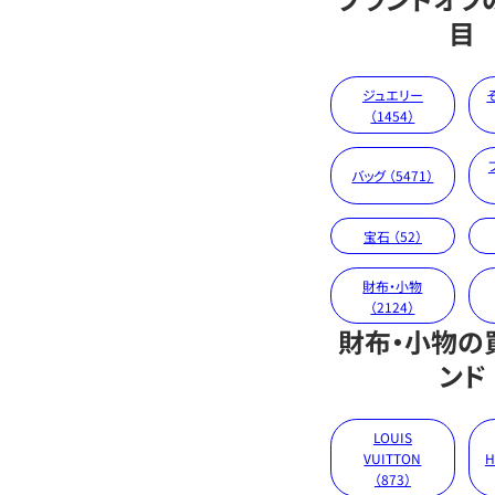
目
ジュエリー
（1454）
バッグ （5471）
宝石 （52）
財布・小物
（2124）
財布・小物の
ンド
LOUIS
VUITTON
H
（873）