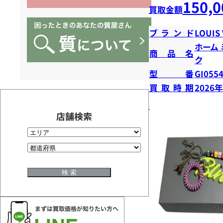
150,0
買取金額
ブランド
LOUIS
ホーム
商品名
ク
型番
GI055
買取時期
2026
店舗検索