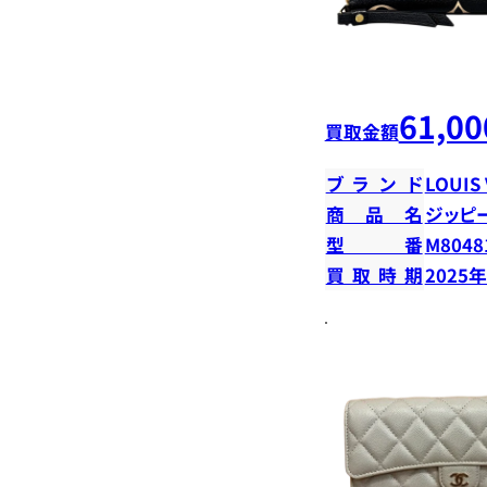
61,00
買取金額
ブランド
LOUIS
商品名
ジッピ
型番
M8048
買取時期
2025