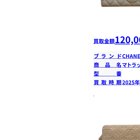
120,0
買取金額
ブランド
CHANE
商品名
マトラ
型番
買取時期
2025