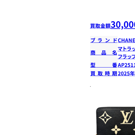
30,00
買取金額
ブランド
CHANE
マトラ
商品名
フラッ
型番
AP251
買取時期
2025