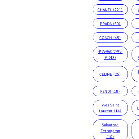
CHANEL （221）
PRADA （60）
COACH （45）
その他のブラン
ド （43）
CELINE （25）
FENDI （19）
Yves Saint
Laurent （14）
Salvatore
Ferragamo
（10）