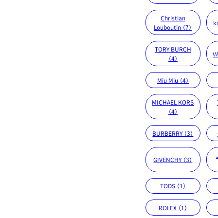
Christian
k
Louboutin （7）
TORY BURCH
V
（4）
Miu Miu （4）
MICHAEL KORS
（4）
BURBERRY （3）
GIVENCHY （3）
TODS （1）
ROLEX （1）