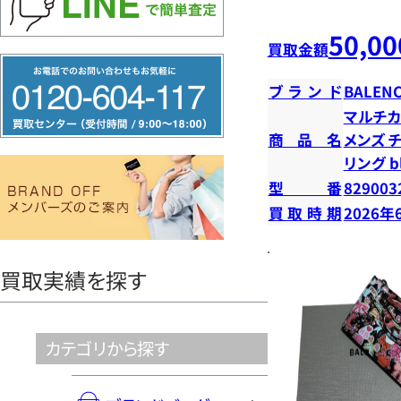
50,00
買取金額
フ
ブランド
BALENC
リ
マルチカ
ー
商品名
メンズ 
ダ
リング b
イ
型番
829003
ヤ
買取時期
2026年
ル
0120604117
買取実績を探す
カテゴリから探す