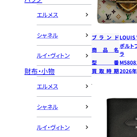
エルメス
シャネル
ブランド
LOUIS
ポルト
商品名
ラ
ルイ・ヴィトン
型番
M5808
財布・小物
買取時期
2026
エルメス
シャネル
ルイ・ヴィトン