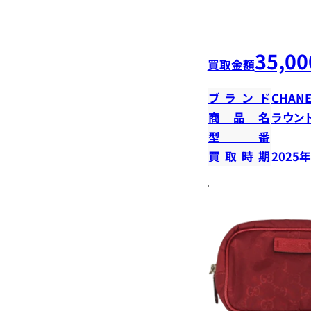
35,00
買取金額
ブランド
CHANE
商品名
ラウン
型番
買取時期
2025