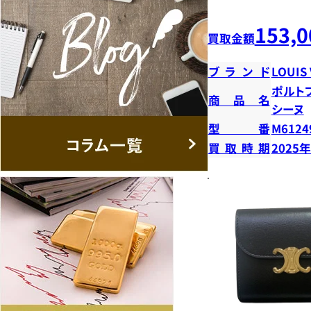
153,0
買取金額
ブランド
LOUIS
ポルト
商品名
シーヌ
型番
M6124
買取時期
2025