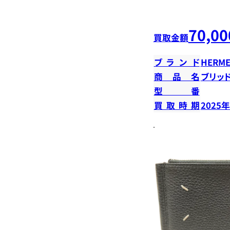
70,00
買取金額
ブランド
HERME
商品名
ブリッ
型番
買取時期
2025