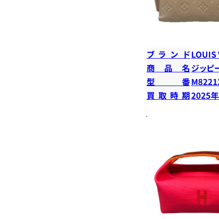
ブランド
LOUIS
商品名
ジッピ
型番
M8221
買取時期
2025