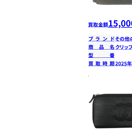
15,00
買取金額
ブランド
その他
商品名
クリッ
型番
買取時期
2025