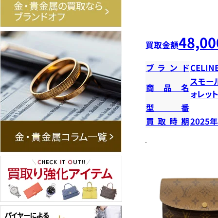
48,00
買取金額
ブランド
CELIN
スモー
商品名
ォレッ
型番
買取時期
2025