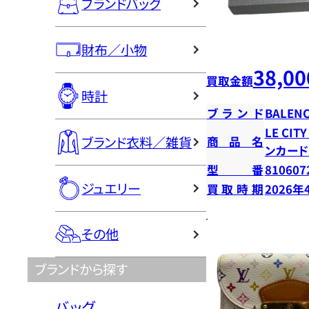
ブランドバッグ
財布／小物
38,00
買取金額
時計
ブランド
BALENC
LE CI
ブランド衣料／雑貨
商品名
ンカー
型番
810607
ジュエリー
買取時期
2026年
その他
ブランドから探す
バッグ