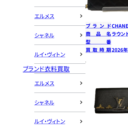
エルメス
ブランド
CHANE
商品名
ラウン
シャネル
型番
買取時期
2026
ルイ・ヴィトン
ブランド衣料買取
エルメス
シャネル
ルイ・ヴィトン