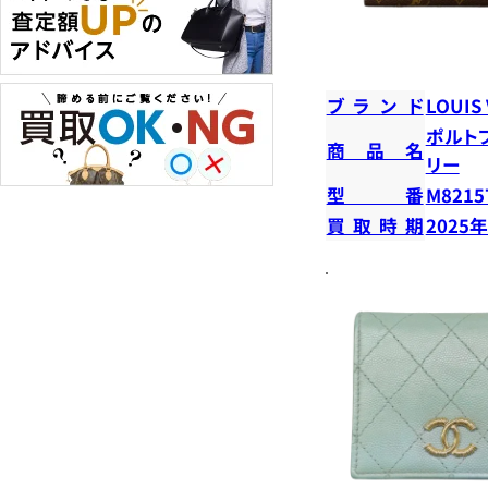
ブランド
LOUIS
ポルト
商品名
リー
型番
M8215
買取時期
2025