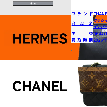
ブランド
CHANE
クラシ
商品名
インパ
型番
AP317
買取時期
2026