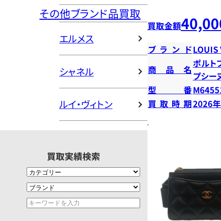
その他ブランド品買取
40,00
買取金額
エルメス
ブランド
LOUIS
ポルト
商品名
シャネル
プシー
型番
M6455
ルイ・ヴィトン
買取時期
2026
買取実績検索