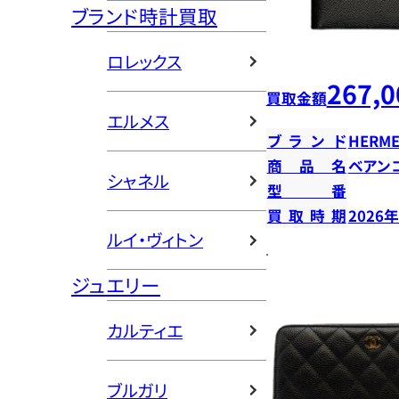
ブランド時計買取
ロレックス
267,0
買取金額
エルメス
ブランド
HERME
商品名
ベアン
シャネル
型番
買取時期
2026
ルイ・ヴィトン
ジュエリー
カルティエ
ブルガリ