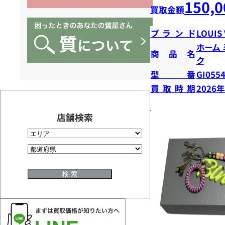
150,0
買取金額
ブランド
LOUIS
ホーム
商品名
ク
型番
GI055
買取時期
2026
店舗検索