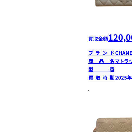
120,0
買取金額
ブランド
CHANE
商品名
マトラ
型番
買取時期
2025