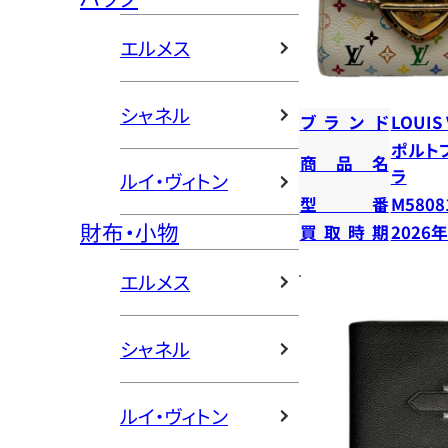
エルメス
シャネル
ブランド
LOUIS
ポルト
商品名
ラ
ルイ・ヴィトン
型番
M5808
財布・小物
買取時期
2026
エルメス
シャネル
ルイ・ヴィトン