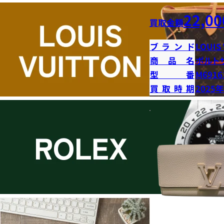
22,00
買取金額
ブランド
LOUIS
商品名
ポルト
型番
M6916
買取時期
2025