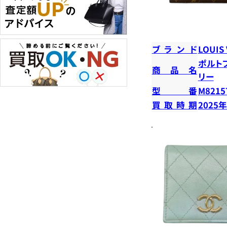
ブランド
LOUIS
ポルト
商品名
リー
型番
M8215
買取時期
2025