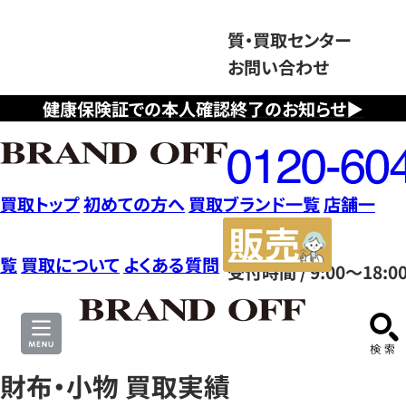
質・買取センター
お問い合わせ
健康保険証での本人確認終了のお知らせ▶
フ
リ
ー
ダ
買取トップ
初めての方へ
買取ブランド一覧
店舗一
イ
販
ヤ
売
覧
買取について
よくある質問
受付時間 / 9:00～18:0
ル
サ
0120604117
イ
ト
財布・小物 買取実績