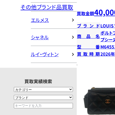
その他ブランド品買取
40,00
買取金額
エルメス
ブランド
LOUIS
ポルト
商品名
シャネル
プシー
型番
M6455
ルイ・ヴィトン
買取時期
2026
買取実績検索