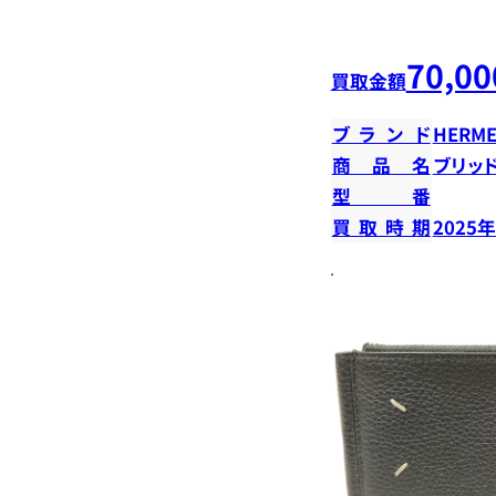
70,00
買取金額
ブランド
HERME
商品名
ブリッ
型番
買取時期
2025