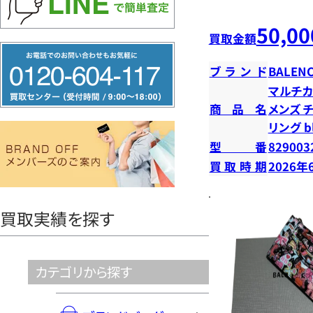
50,00
買取金額
フ
ブランド
BALENC
リ
マルチカ
ー
商品名
メンズ 
ダ
リング b
イ
型番
829003
ヤ
買取時期
2026年
ル
0120604117
買取実績を探す
カテゴリから探す