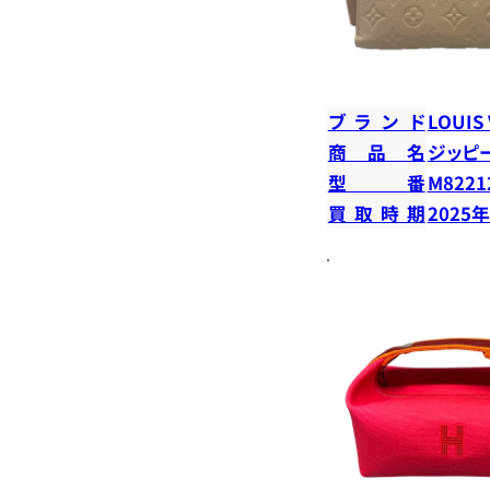
ブランド
LOUIS
商品名
ジッピ
型番
M8221
買取時期
2025