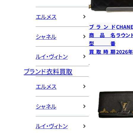
エルメス
ブランド
CHANE
商品名
ラウン
シャネル
型番
買取時期
2026
ルイ・ヴィトン
ブランド衣料買取
エルメス
シャネル
ルイ・ヴィトン