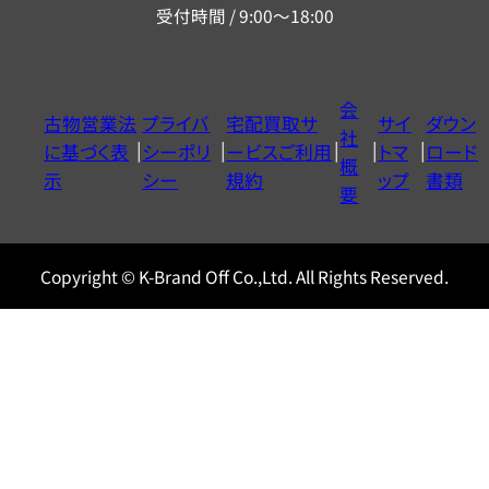
受付時間 / 9:00～18:00
ー
ダ
イ
会
古物営業法
プライバ
宅配買取サ
サイ
ダウン
ヤ
社
に基づく表
シーポリ
ービスご利用
トマ
ロード
ル
概
示
シー
規約
ップ
書類
0120604117
要
Copyright © K-Brand Off Co.,Ltd. All Rights Reserved.