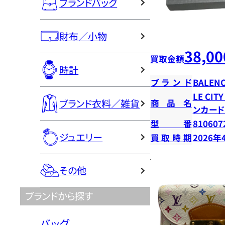
ブランドバッグ
財布／小物
38,00
買取金額
時計
ブランド
BALENC
LE CI
ブランド衣料／雑貨
商品名
ンカー
型番
810607
ジュエリー
買取時期
2026年
その他
ブランドから探す
バッグ