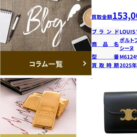
153,0
買取金額
ブランド
LOUIS
ポルト
商品名
シーヌ
型番
M6124
買取時期
2025