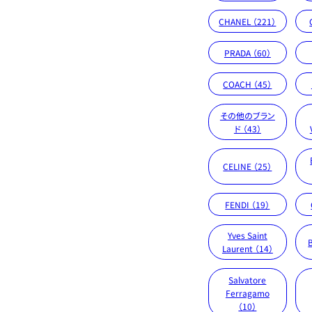
CHANEL （221）
PRADA （60）
COACH （45）
その他のブラン
ド （43）
CELINE （25）
FENDI （19）
Yves Saint
Laurent （14）
Salvatore
Ferragamo
（10）