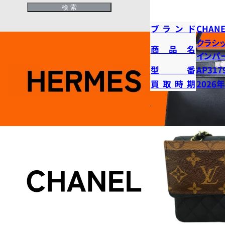
ブランド
CHANE
クラシ
商品名
インパ
型番
AP317
買取時期
2026