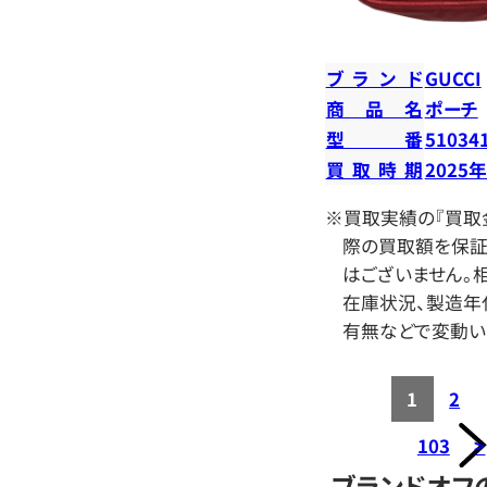
ブランド
GUCCI
商品名
ポーチ
型番
51034
買取時期
2025
※買取実績の『買取
際の買取額を保証
はございません。相
在庫状況、製造年
有無などで変動い
1
2
103
>
ブランドオフ