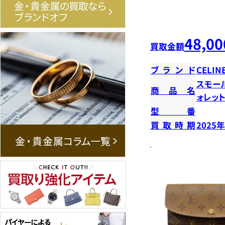
48,00
買取金額
ブランド
CELIN
スモー
商品名
ォレッ
型番
買取時期
2025