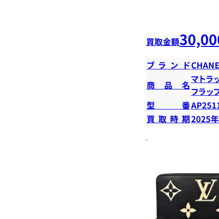
30,00
買取金額
ブランド
CHANE
マトラ
商品名
フラッ
型番
AP251
買取時期
2025