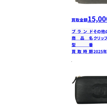
15,00
買取金額
ブランド
その他
商品名
クリッ
型番
買取時期
2025