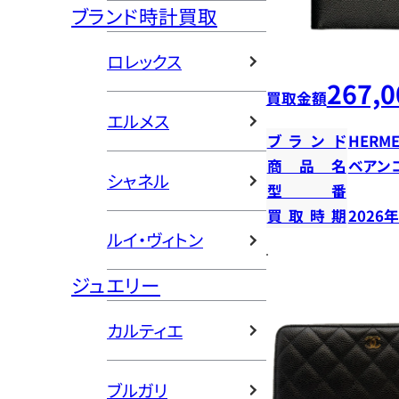
ブランド時計買取
ロレックス
267,0
買取金額
エルメス
ブランド
HERME
商品名
ベアン
シャネル
型番
買取時期
2026
ルイ・ヴィトン
ジュエリー
カルティエ
ブルガリ