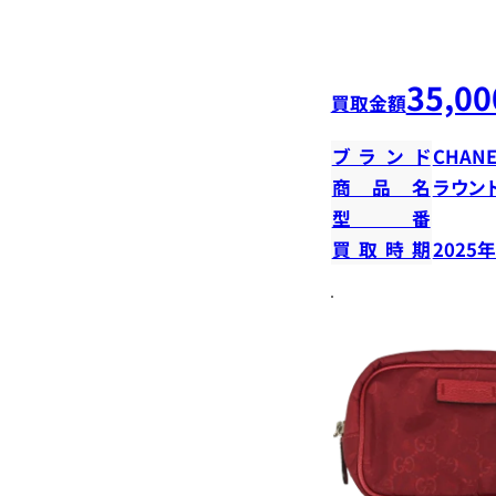
35,00
買取金額
ブランド
CHANE
商品名
ラウン
型番
買取時期
2025