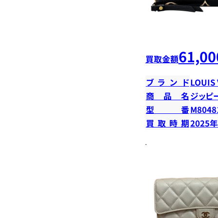
61,00
買取金額
ブランド
LOUIS
商品名
ジッピ
型番
M8048
買取時期
2025