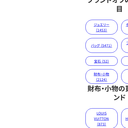
目
ジュエリー
（1453）
バッグ （5471）
宝石 （52）
財布・小物
（2124）
財布・小物の
ンド
LOUIS
VUITTON
H
（873）