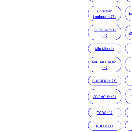
Christian
k
Louboutin （7）
TORY BURCH
V
（4）
Miu Miu （4）
MICHAEL KORS
（4）
BURBERRY （3）
GIVENCHY （3）
TODS （1）
ROLEX （1）