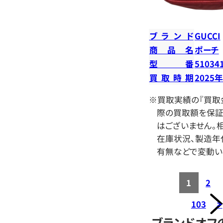
ブランド
GUCCI
商品名
ポーチ
型番
51034
買取時期
2025
※買取実績の『買取
際の買取額を保証
はございません。相
在庫状況、製造年
有無などで変動い
1
2
103
>
ブランドオフ