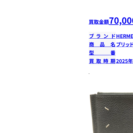
70,00
買取金額
ブランド
HERME
商品名
ブリッ
型番
買取時期
2025