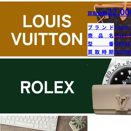
22,00
買取金額
ブランド
LOUIS
商品名
ポルト
型番
M6916
買取時期
2025