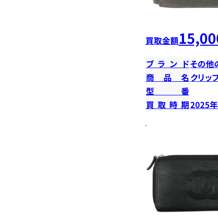
15,00
買取金額
ブランド
その他
商品名
クリッ
型番
買取時期
2025