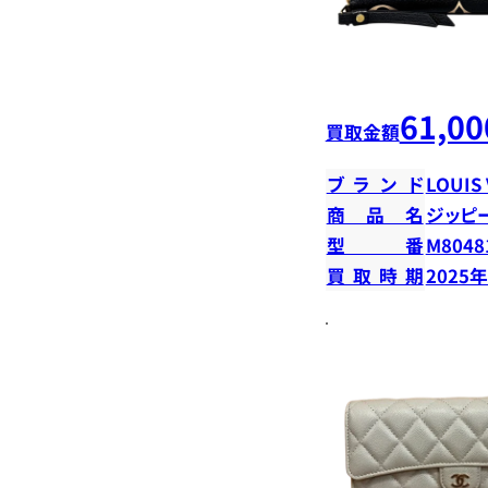
61,00
買取金額
ブランド
LOUIS
商品名
ジッピ
型番
M8048
買取時期
2025