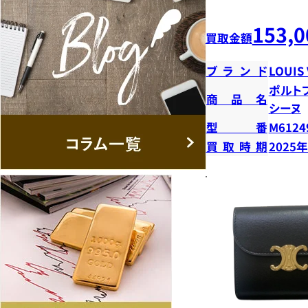
153,0
買取金額
ブランド
LOUIS
ポルト
商品名
シーヌ
型番
M6124
買取時期
2025