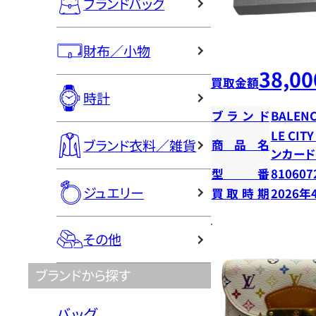
ブランドバッグ
財布／小物
38,00
買取金額
時計
ブランド
BALENC
LE CI
ブランド衣料／雑貨
商品名
ンカー
型番
810607
ジュエリー
買取時期
2026年
その他
ブランドから探す
バッグ