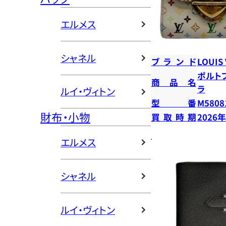
エルメス
シャネル
ブランド
LOUIS
ポルト
商品名
ラ
ルイ・ヴィトン
型番
M5808
財布・小物
買取時期
2026
エルメス
シャネル
ルイ・ヴィトン