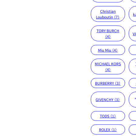
Christian
k
Louboutin （7）
TORY BURCH
V
（4）
Miu Miu （4）
MICHAEL KORS
（4）
BURBERRY （3）
GIVENCHY （3）
TODS （1）
ROLEX （1）