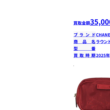
35,00
買取金額
ブランド
CHANE
商品名
ラウン
型番
買取時期
2025