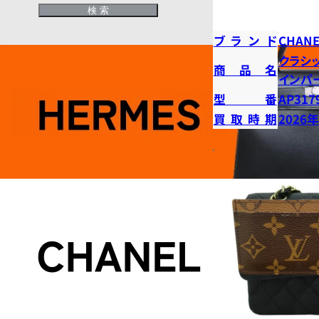
ブランド
CHANE
クラシ
商品名
インパ
型番
AP317
買取時期
2026