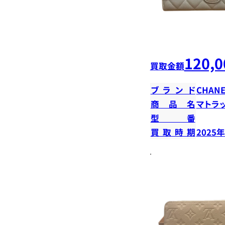
120,0
買取金額
ブランド
CHANE
商品名
マトラ
型番
買取時期
2025