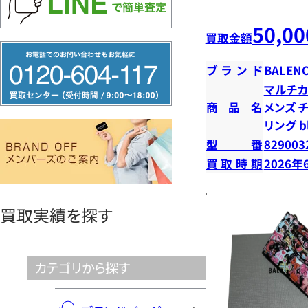
50,00
買取金額
フ
ブランド
BALENC
リ
マルチカ
ー
商品名
メンズ 
ダ
リング b
イ
型番
829003
ヤ
買取時期
2026年
ル
0120604117
買取実績を探す
カテゴリから探す