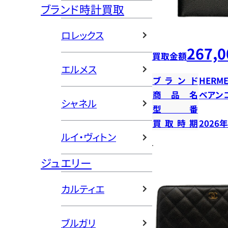
ブランド時計買取
ロレックス
267,0
買取金額
エルメス
ブランド
HERME
商品名
ベアン
シャネル
型番
買取時期
2026
ルイ・ヴィトン
ジュエリー
カルティエ
ブルガリ