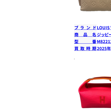
ブランド
LOUIS
商品名
ジッピ
型番
M8221
買取時期
2025