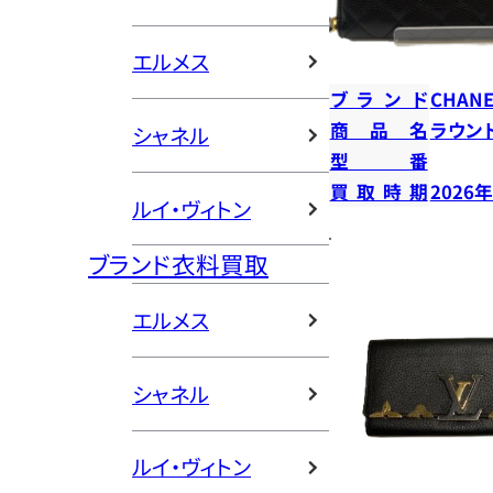
エルメス
ブランド
CHANE
商品名
ラウン
シャネル
型番
買取時期
2026
ルイ・ヴィトン
ブランド衣料買取
エルメス
シャネル
ルイ・ヴィトン