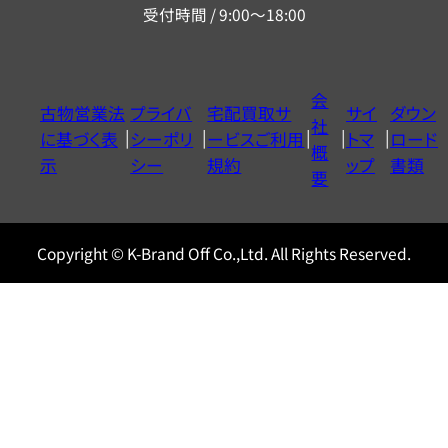
受付時間 / 9:00～18:00
ー
ダ
イ
会
古物営業法
プライバ
宅配買取サ
サイ
ダウン
ヤ
社
に基づく表
シーポリ
ービスご利用
トマ
ロード
ル
概
示
シー
規約
ップ
書類
0120604117
要
Copyright © K-Brand Off Co.,Ltd. All Rights Reserved.