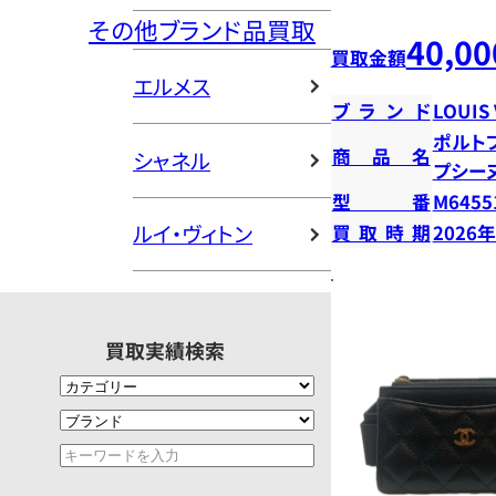
その他ブランド品買取
40,00
買取金額
エルメス
ブランド
LOUIS
ポルト
商品名
シャネル
プシー
型番
M6455
ルイ・ヴィトン
買取時期
2026
買取実績検索