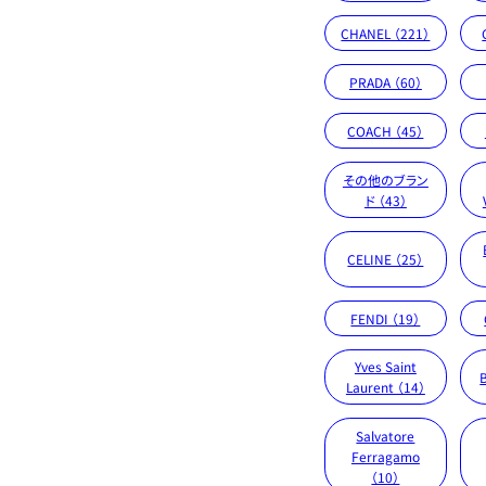
CHANEL （221）
PRADA （60）
COACH （45）
その他のブラン
ド （43）
CELINE （25）
FENDI （19）
Yves Saint
Laurent （14）
Salvatore
Ferragamo
（10）