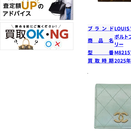
ブランド
LOUIS
ポルト
商品名
リー
型番
M8215
買取時期
2025