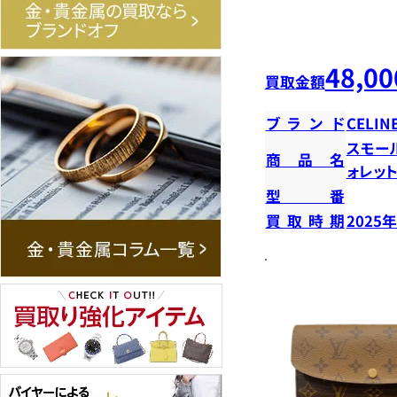
48,00
買取金額
ブランド
CELIN
スモー
商品名
ォレッ
型番
買取時期
2025