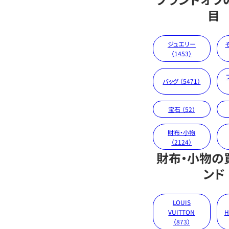
目
ジュエリー
（1453）
バッグ （5471）
宝石 （52）
財布・小物
（2124）
財布・小物の
ンド
LOUIS
VUITTON
H
（873）