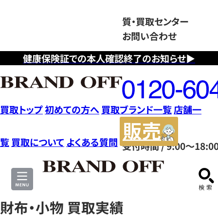
質・買取センター
お問い合わせ
健康保険証での本人確認終了のお知らせ▶
フ
リ
ー
ダ
買取トップ
初めての方へ
買取ブランド一覧
店舗一
イ
販
ヤ
売
覧
買取について
よくある質問
受付時間 / 9:00～18:0
ル
サ
0120604117
イ
ト
財布・小物 買取実績