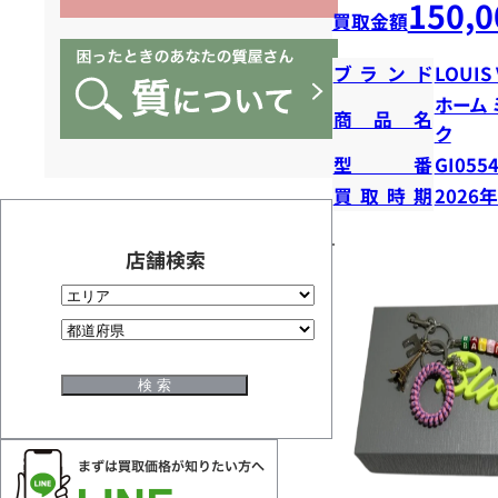
150,0
買取金額
ブランド
LOUIS
ホーム
商品名
ク
型番
GI055
買取時期
2026
店舗検索