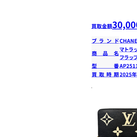
30,00
買取金額
ブランド
CHANE
マトラ
商品名
フラッ
型番
AP251
買取時期
2025