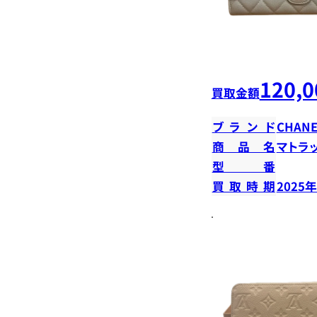
120,0
買取金額
ブランド
CHANE
商品名
マトラ
型番
買取時期
2025