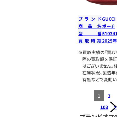
ブランド
GUCCI
商品名
ポーチ
型番
51034
買取時期
2025
※買取実績の『買取
際の買取額を保証
はございません。相
在庫状況、製造年
有無などで変動い
1
2
103
>
ブランドオフ