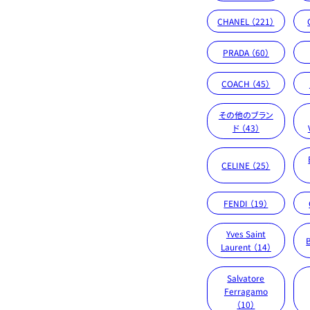
CHANEL （221）
PRADA （60）
COACH （45）
その他のブラン
ド （43）
CELINE （25）
FENDI （19）
Yves Saint
Laurent （14）
Salvatore
Ferragamo
（10）