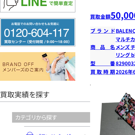
50,00
買取金額
フ
ブランド
BALENC
リ
マルチカ
ー
商品名
メンズ 
ダ
リング b
イ
型番
829003
ヤ
買取時期
2026年
ル
0120604117
買取実績を探す
カテゴリから探す