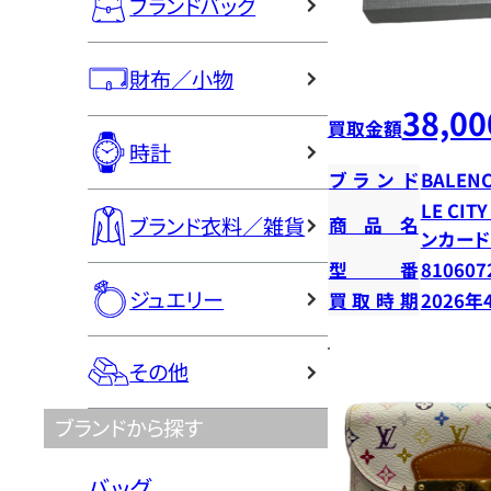
ブランドバッグ
財布／小物
38,00
買取金額
時計
ブランド
BALENC
LE CI
ブランド衣料／雑貨
商品名
ンカー
型番
810607
ジュエリー
買取時期
2026年
その他
ブランドから探す
バッグ