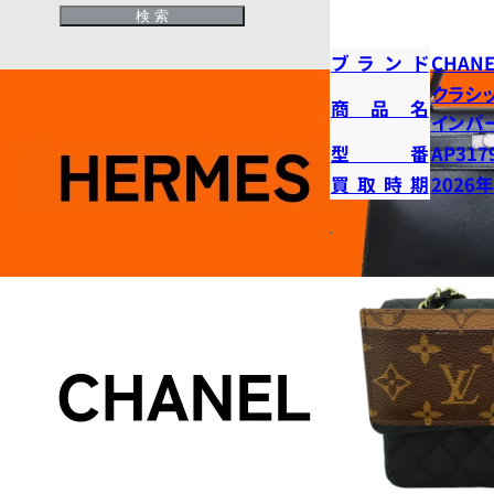
ブランド
CHANE
クラシ
商品名
インパ
型番
AP317
買取時期
2026