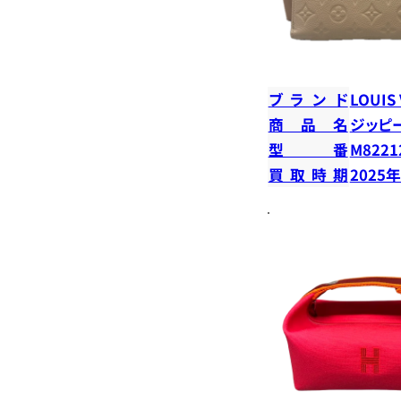
ブランド
LOUIS
商品名
ジッピ
型番
M8221
買取時期
2025