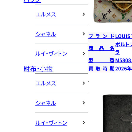
エルメス
シャネル
ブランド
LOUIS
ポルト
商品名
ラ
ルイ・ヴィトン
型番
M5808
財布・小物
買取時期
2026
エルメス
シャネル
ルイ・ヴィトン