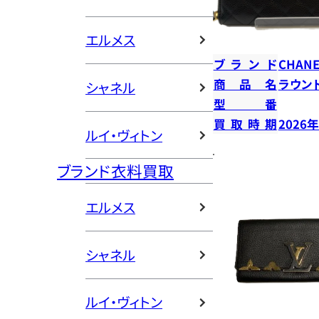
エルメス
ブランド
CHANE
商品名
ラウン
シャネル
型番
買取時期
2026
ルイ・ヴィトン
ブランド衣料買取
エルメス
シャネル
ルイ・ヴィトン