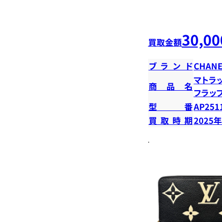
30,00
買取金額
ブランド
CHANE
マトラ
商品名
フラッ
型番
AP251
買取時期
2025