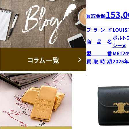
153,0
買取金額
ブランド
LOUIS
ポルト
商品名
シーヌ
型番
M6124
買取時期
2025