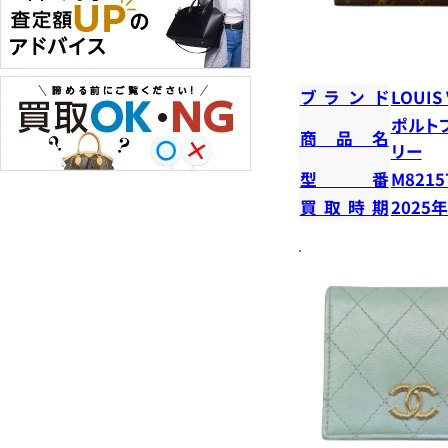
ブランド
LOUIS
ポルト
商品名
リー
型番
M8215
買取時期
2025