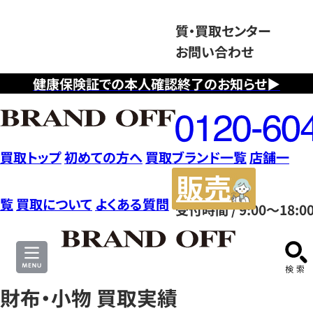
質・買取センター
お問い合わせ
健康保険証での本人確認終了のお知らせ▶
フ
リ
ー
ダ
買取トップ
初めての方へ
買取ブランド一覧
店舗一
イ
販
ヤ
売
覧
買取について
よくある質問
受付時間 / 9:00～18:0
ル
サ
0120604117
イ
ト
財布・小物 買取実績