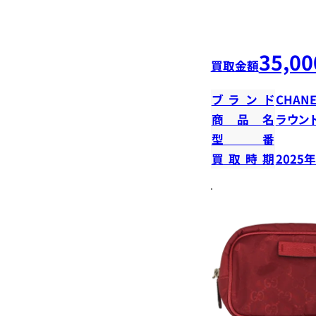
35,00
買取金額
ブランド
CHANE
商品名
ラウン
型番
買取時期
2025