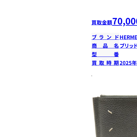
70,00
買取金額
ブランド
HERME
商品名
ブリッ
型番
買取時期
2025