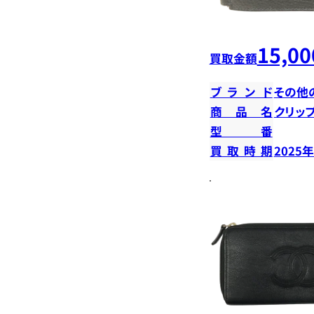
15,00
買取金額
ブランド
その他
商品名
クリッ
型番
買取時期
2025