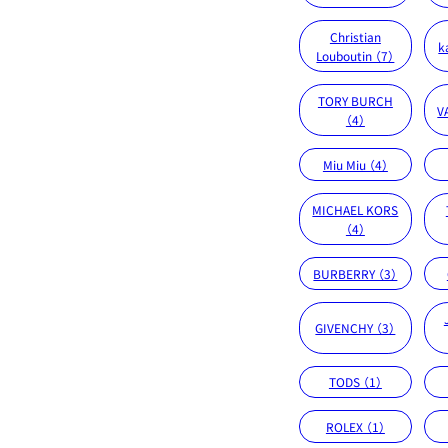
Christian
k
Louboutin （7）
TORY BURCH
V
（4）
Miu Miu （4）
MICHAEL KORS
（4）
BURBERRY （3）
GIVENCHY （3）
TODS （1）
ROLEX （1）