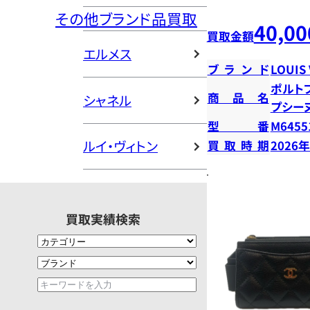
その他ブランド品買取
40,00
買取金額
エルメス
ブランド
LOUIS
ポルト
商品名
シャネル
プシー
型番
M6455
ルイ・ヴィトン
買取時期
2026
買取実績検索