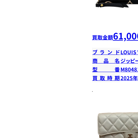
61,00
買取金額
ブランド
LOUIS
商品名
ジッピ
型番
M8048
買取時期
2025