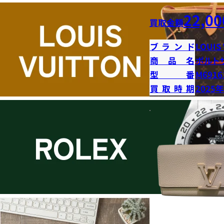
22,00
買取金額
ブランド
LOUIS
商品名
ポルト
型番
M6916
買取時期
2025