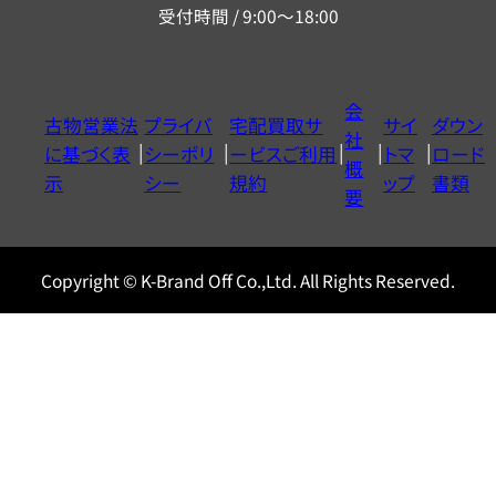
受付時間 / 9:00～18:00
ー
ダ
イ
会
古物営業法
プライバ
宅配買取サ
サイ
ダウン
ヤ
社
に基づく表
シーポリ
ービスご利用
トマ
ロード
ル
概
示
シー
規約
ップ
書類
0120604117
要
Copyright © K-Brand Off Co.,Ltd. All Rights Reserved.