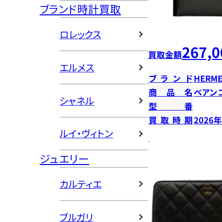
ブランド時計買取
ロレックス
267,0
買取金額
エルメス
ブランド
HERME
商品名
ベアン
シャネル
型番
買取時期
2026
ルイ・ヴィトン
ジュエリー
カルティエ
ブルガリ