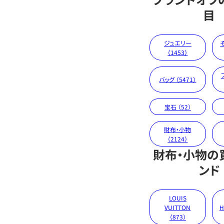
目
ジュエリー
（1453）
バッグ （5471）
宝石 （52）
財布・小物
（2124）
財布・小物の
ンド
LOUIS
VUITTON
H
（873）