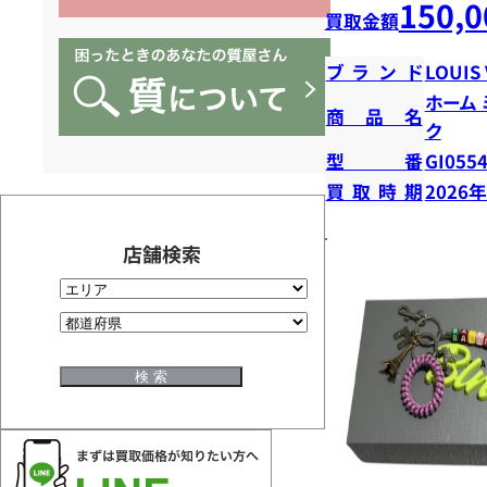
150,0
買取金額
ブランド
LOUIS
ホーム
商品名
ク
型番
GI055
買取時期
2026
店舗検索