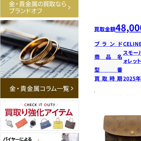
48,00
買取金額
ブランド
CELIN
スモー
商品名
ォレッ
型番
買取時期
2025