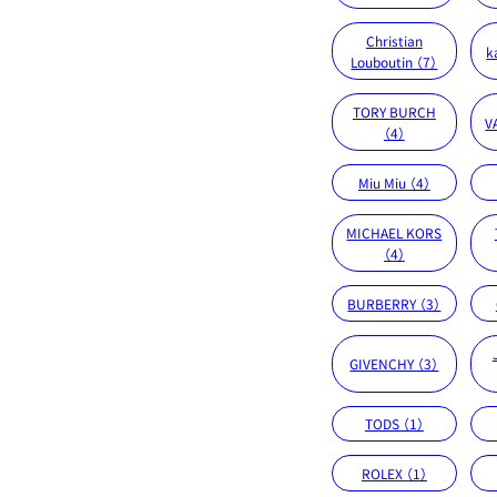
Christian
k
Louboutin （7）
TORY BURCH
V
（4）
Miu Miu （4）
MICHAEL KORS
（4）
BURBERRY （3）
GIVENCHY （3）
TODS （1）
ROLEX （1）