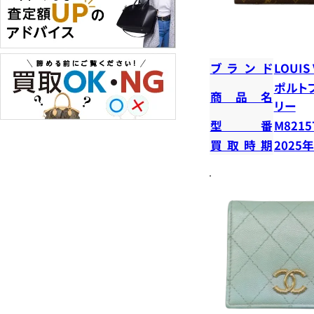
ブランド
LOUIS
ポルト
商品名
リー
型番
M8215
買取時期
2025