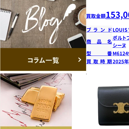
153,0
買取金額
ブランド
LOUIS
ポルト
商品名
シーヌ
型番
M6124
買取時期
2025