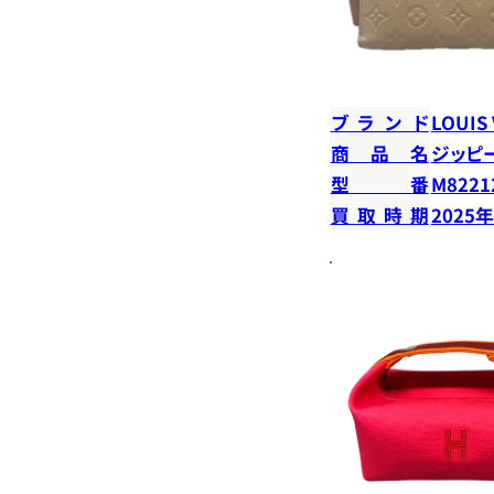
ブランド
LOUIS
商品名
ジッピ
型番
M8221
買取時期
2025