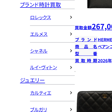
ブランド時計買取
ロレックス
267,0
買取金額
エルメス
ブランド
HERME
商品名
ベアン
シャネル
型番
買取時期
2026
ルイ・ヴィトン
ジュエリー
カルティエ
ブルガリ