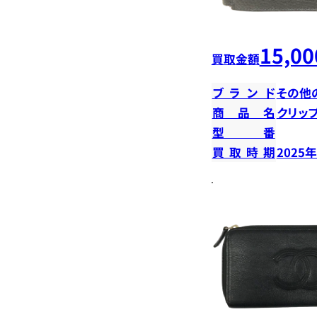
15,00
買取金額
ブランド
その他
商品名
クリッ
型番
買取時期
2025