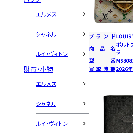
エルメス
シャネル
ブランド
LOUIS
ポルト
商品名
ラ
ルイ・ヴィトン
型番
M5808
財布・小物
買取時期
2026
エルメス
シャネル
ルイ・ヴィトン