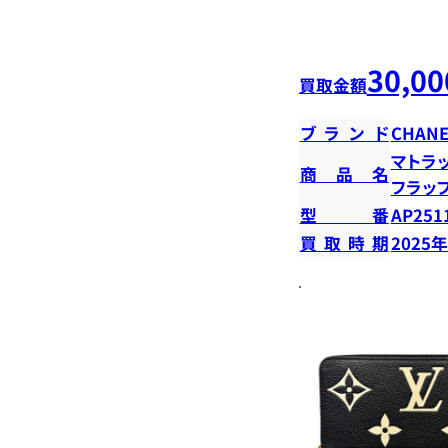
30,00
買取金額
ブランド
CHANE
マトラ
商品名
フラッ
型番
AP251
買取時期
2025