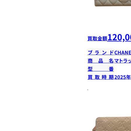
120,0
買取金額
ブランド
CHANE
商品名
マトラ
型番
買取時期
2025