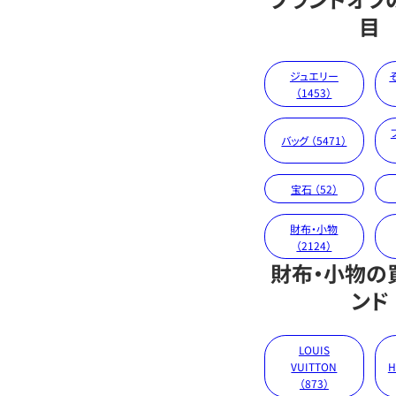
目
ジュエリー
（1453）
バッグ （5471）
宝石 （52）
財布・小物
（2124）
財布・小物の
ンド
LOUIS
VUITTON
H
（873）