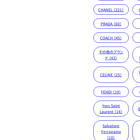
CHANEL （221）
PRADA （60）
COACH （45）
その他のブラン
ド （43）
CELINE （25）
FENDI （19）
Yves Saint
Laurent （14）
Salvatore
Ferragamo
（10）