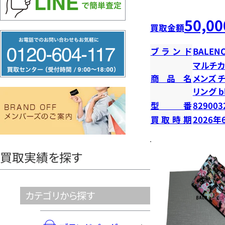
50,00
買取金額
フ
ブランド
BALENC
リ
マルチカ
ー
商品名
メンズ 
ダ
リング b
イ
型番
829003
ヤ
買取時期
2026年
ル
0120604117
買取実績を探す
カテゴリから探す