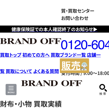
質・買取センター
お問い合わせ
健康保険証での本人確認終了のお知らせ▶
フ
リ
ー
ダ
買取トップ
初めての方へ
買取ブランド一覧
店舗一
イ
販
ヤ
売
覧
買取について
よくある質問
受付時間 / 9:00～18:0
ル
サ
0120604117
イ
ト
財布・小物 買取実績