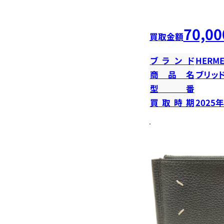
70,00
買取金額
ブランド
HERME
商品名
ブリッ
型番
買取時期
2025