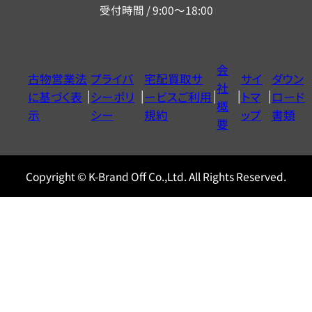
受付時間 / 9:00～18:00
ー
ダ
イ
会
古物営業法
プライバ
宅配買取サ
サイ
ダウン
ヤ
社
に基づく表
シーポリ
ービスご利用
トマ
ロード
ル
概
示
シー
規約
ップ
書類
0120604117
要
Copyright © K-Brand Off Co.,Ltd. All Rights Reserved.