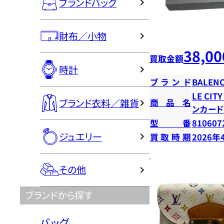
ブランドバッグ
財布／小物
38,00
買取金額
時計
ブランド
BALENC
LE CI
ブランド衣料／雑貨
商品名
ンカー
型番
810607
ジュエリー
買取時期
2026年
その他
ブランドから探す
バッグ