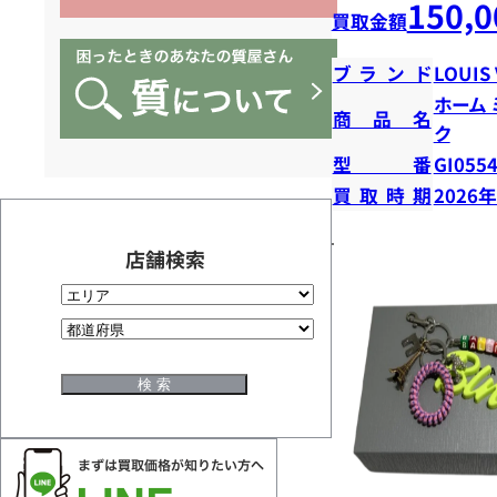
150,0
買取金額
ブランド
LOUIS
ホーム
商品名
ク
型番
GI055
買取時期
2026
店舗検索