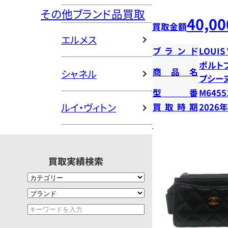
その他ブランド品買取
40,00
買取金額
エルメス
ブランド
LOUIS
ポルト
商品名
シャネル
プシー
型番
M6455
ルイ・ヴィトン
買取時期
2026
買取実績検索