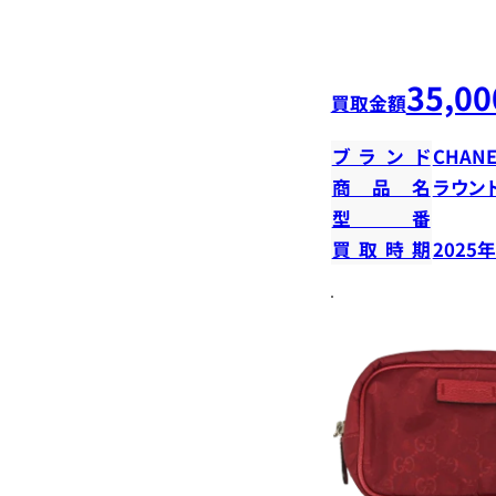
35,00
買取金額
ブランド
CHANE
商品名
ラウン
型番
買取時期
2025