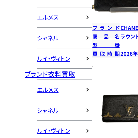
エルメス
ブランド
CHANE
商品名
ラウン
シャネル
型番
買取時期
2026
ルイ・ヴィトン
ブランド衣料買取
エルメス
シャネル
ルイ・ヴィトン