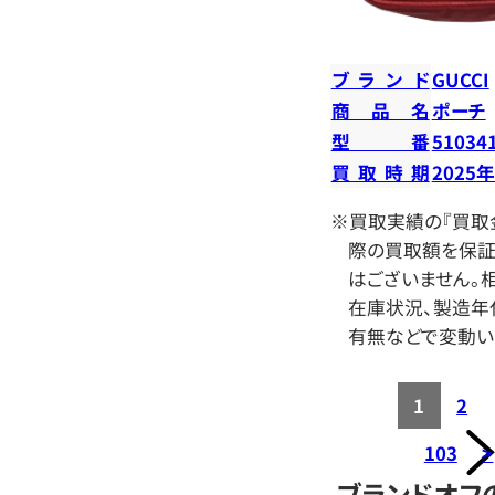
ブランド
GUCCI
商品名
ポーチ
型番
51034
買取時期
2025
※買取実績の『買取
際の買取額を保証
はございません。相
在庫状況、製造年
有無などで変動い
1
2
103
>
ブランドオフ