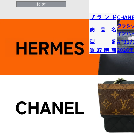
ブランド
CHANE
クラシ
商品名
インパ
型番
AP317
買取時期
2026