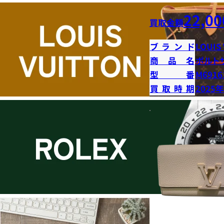
22,00
買取金額
ブランド
LOUIS
商品名
ポルト
型番
M6916
買取時期
2025