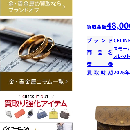
48,00
買取金額
ブランド
CELIN
スモー
商品名
ォレッ
型番
買取時期
2025