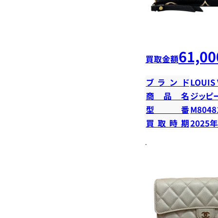
61,00
買取金額
ブランド
LOUIS
商品名
ジッピ
型番
M8048
買取時期
2025