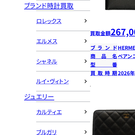
ブランド時計買取
ロレックス
267,0
買取金額
エルメス
ブランド
HERME
商品名
ベアン
シャネル
型番
買取時期
2026
ルイ・ヴィトン
ジュエリー
カルティエ
ブルガリ