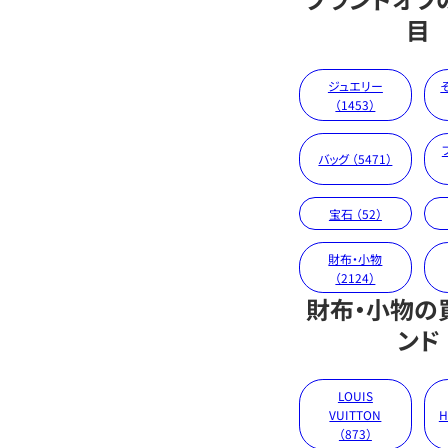
目
ジュエリー
（1453）
バッグ （5471）
宝石 （52）
財布・小物
（2124）
財布・小物の
ンド
LOUIS
VUITTON
H
（873）