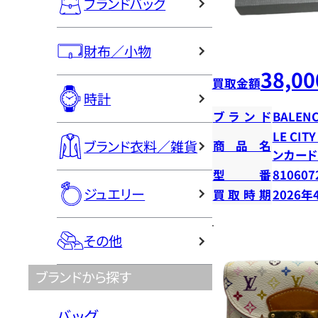
ブランドバッグ
財布／小物
38,00
買取金額
時計
ブランド
BALENC
LE CI
ブランド衣料／雑貨
商品名
ンカー
型番
810607
ジュエリー
買取時期
2026年
その他
ブランドから探す
バッグ