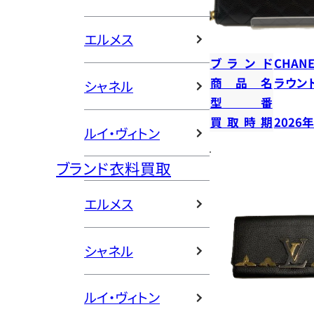
エルメス
ブランド
CHANE
商品名
ラウン
シャネル
型番
買取時期
2026
ルイ・ヴィトン
ブランド衣料買取
エルメス
シャネル
ルイ・ヴィトン