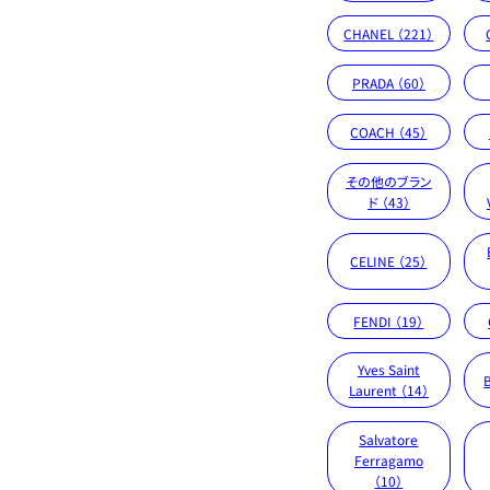
CHANEL （221）
PRADA （60）
COACH （45）
その他のブラン
ド （43）
CELINE （25）
FENDI （19）
Yves Saint
Laurent （14）
Salvatore
Ferragamo
（10）