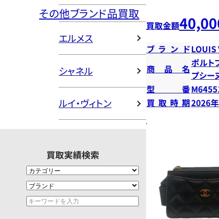
その他ブランド品買取
40,00
買取金額
エルメス
ブランド
LOUIS
ポルト
商品名
シャネル
プシー
型番
M6455
ルイ・ヴィトン
買取時期
2026
買取実績検索