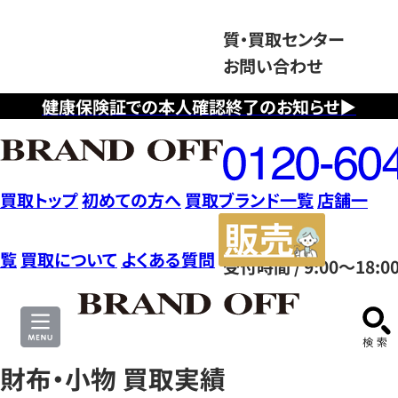
質・買取センター
お問い合わせ
健康保険証での本人確認終了のお知らせ▶
フ
リ
ー
ダ
買取トップ
初めての方へ
買取ブランド一覧
店舗一
イ
販
ヤ
売
覧
買取について
よくある質問
受付時間 / 9:00～18:0
ル
サ
0120604117
イ
ト
財布・小物 買取実績