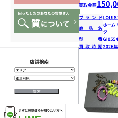
150,0
買取金額
ブランド
LOUIS
ホーム
商品名
ク
型番
GI055
買取時期
2026
店舗検索