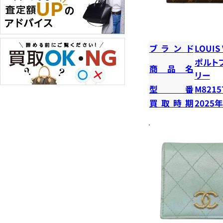
ブランド
LOUIS
ポルト
商品名
リー
型番
M8215
買取時期
2025