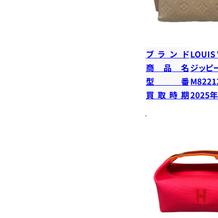
ブランド
LOUIS
商品名
ジッピ
型番
M8221
買取時期
2025