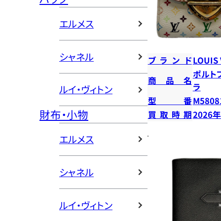
エルメス
シャネル
ブランド
LOUIS
ポルト
商品名
ラ
ルイ・ヴィトン
型番
M5808
財布・小物
買取時期
2026
エルメス
シャネル
ルイ・ヴィトン