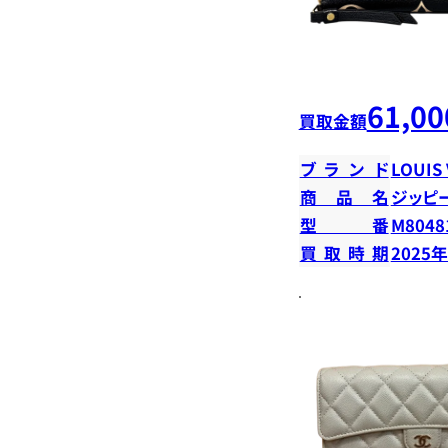
61,00
買取金額
ブランド
LOUIS
商品名
ジッピ
型番
M8048
買取時期
2025