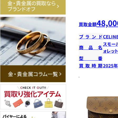
48,00
買取金額
ブランド
CELIN
スモー
商品名
ォレッ
型番
買取時期
2025