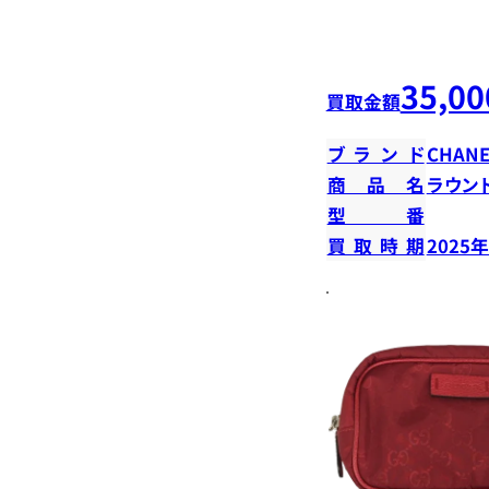
35,00
買取金額
ブランド
CHANE
商品名
ラウン
型番
買取時期
2025