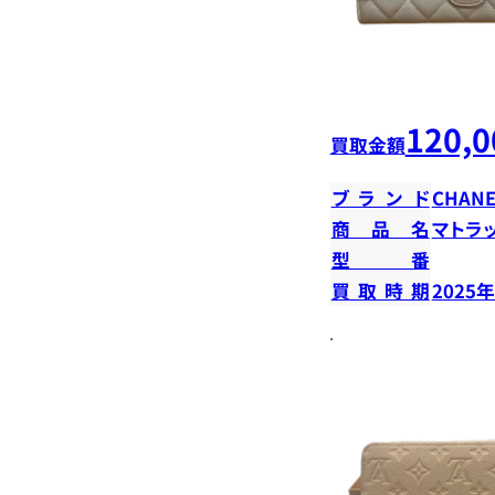
120,0
買取金額
ブランド
CHANE
商品名
マトラ
型番
買取時期
2025