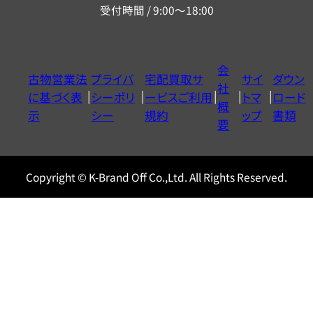
受付時間 / 9:00～18:00
ー
ダ
イ
会
古物営業法
プライバ
宅配買取サ
サイ
ダウン
ヤ
社
に基づく表
シーポリ
ービスご利用
トマ
ロード
ル
概
示
シー
規約
ップ
書類
0120604117
要
Copyright © K-Brand Off Co.,Ltd. All Rights Reserved.