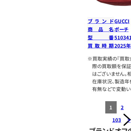
ブランド
GUCCI
商品名
ポーチ
型番
51034
買取時期
2025
※買取実績の『買取
際の買取額を保証
はございません。相
在庫状況、製造年
有無などで変動い
1
2
103
>
ブランドオフ