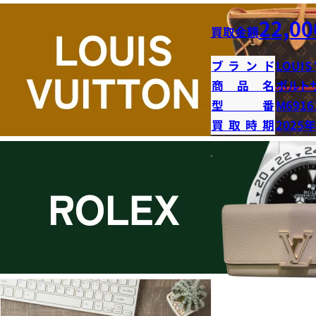
22,00
買取金額
ブランド
LOUIS
商品名
ポルト
型番
M6916
買取時期
2025