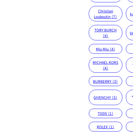
Christian
k
Louboutin （7）
TORY BURCH
V
（4）
Miu Miu （4）
MICHAEL KORS
（4）
BURBERRY （3）
GIVENCHY （3）
TODS （1）
ROLEX （1）