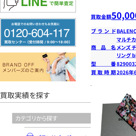
50,00
買取金額
フ
ブランド
BALENC
リ
マルチカ
ー
商品名
メンズ 
ダ
リング b
イ
型番
829003
ヤ
買取時期
2026年
ル
0120604117
買取実績を探す
カテゴリから探す