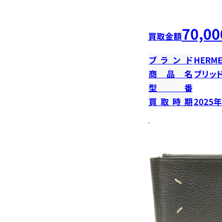
70,00
買取金額
ブランド
HERME
商品名
ブリッ
型番
買取時期
2025