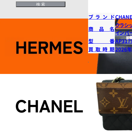
ブランド
CHANE
クラシ
商品名
インパ
型番
AP317
買取時期
2026