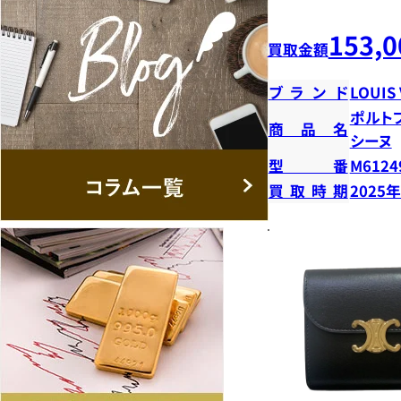
153,0
買取金額
ブランド
LOUIS
ポルト
商品名
シーヌ
型番
M6124
買取時期
2025