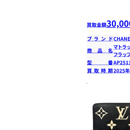
30,00
買取金額
ブランド
CHANE
マトラ
商品名
フラッ
型番
AP251
買取時期
2025