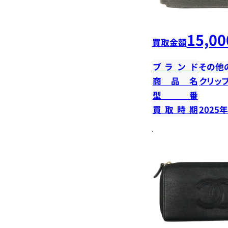
15,00
買取金額
ブランド
その他
商品名
クリッ
型番
買取時期
2025