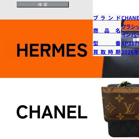
ブランド
CHANE
クラシ
商品名
インパ
型番
AP317
買取時期
2026