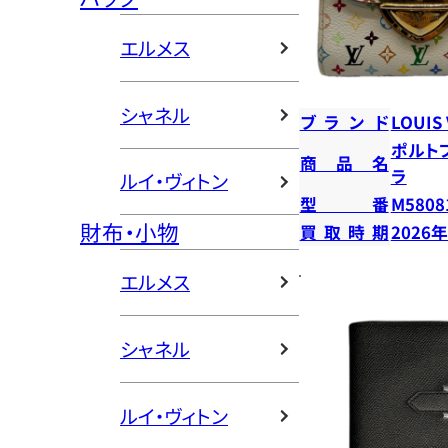
エルメス
シャネル
ブランド
LOUIS
ポルト
商品名
ラ
ルイ・ヴィトン
型番
M5808
財布・小物
買取時期
2026
エルメス
シャネル
ルイ・ヴィトン