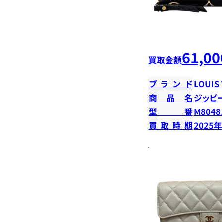
61,00
買取金額
ブランド
LOUIS
商品名
ジッピ
型番
M8048
買取時期
2025