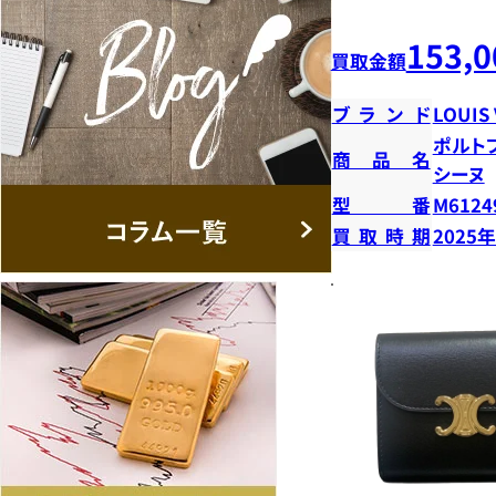
153,0
買取金額
ブランド
LOUIS
ポルト
商品名
シーヌ
型番
M6124
買取時期
2025