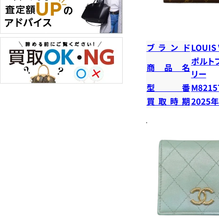
ブランド
LOUIS
ポルト
商品名
リー
型番
M8215
買取時期
2025