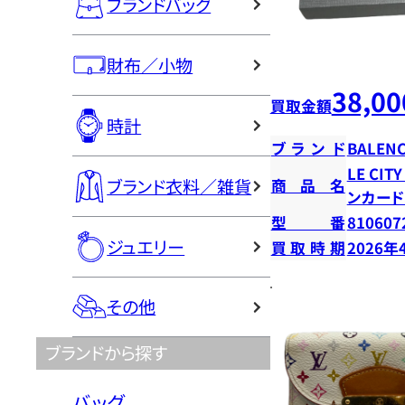
ブランドバッグ
財布／小物
38,00
買取金額
時計
ブランド
BALENC
LE CI
ブランド衣料／雑貨
商品名
ンカー
型番
810607
ジュエリー
買取時期
2026年
その他
ブランドから探す
バッグ