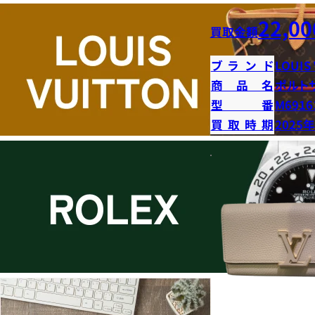
22,00
買取金額
ブランド
LOUIS
商品名
ポルト
型番
M6916
買取時期
2025