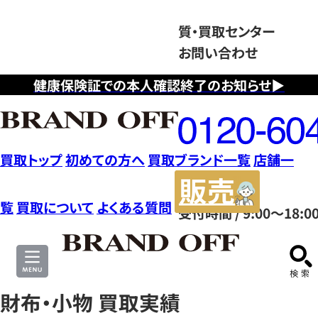
質・買取センター
お問い合わせ
健康保険証での本人確認終了のお知らせ▶
フ
リ
ー
ダ
買取トップ
初めての方へ
買取ブランド一覧
店舗一
イ
販
ヤ
売
覧
買取について
よくある質問
受付時間 / 9:00～18:0
ル
サ
0120604117
イ
ト
財布・小物 買取実績