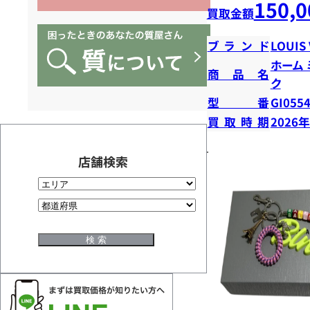
150,0
買取金額
ブランド
LOUIS
ホーム
商品名
ク
型番
GI055
買取時期
2026
店舗検索