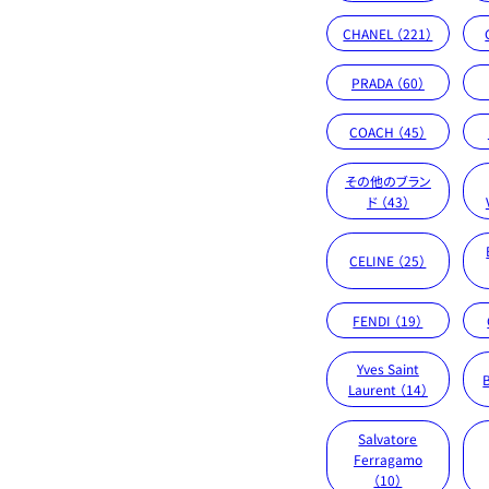
CHANEL （221）
PRADA （60）
COACH （45）
その他のブラン
ド （43）
CELINE （25）
FENDI （19）
Yves Saint
Laurent （14）
Salvatore
Ferragamo
（10）