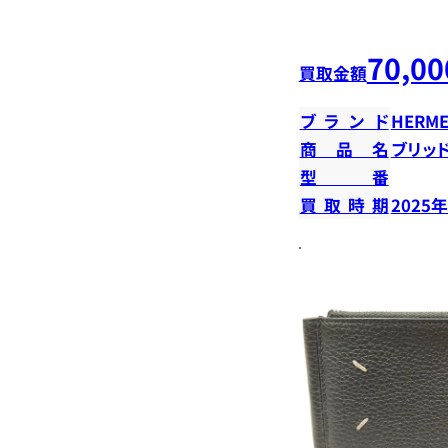
70,00
買取金額
ブランド
HERME
商品名
ブリッ
型番
買取時期
2025