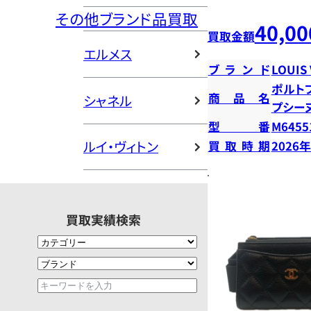
その他ブランド品買取
40,00
買取金額
エルメス
ブランド
LOUIS
ポルト
商品名
シャネル
プシー
型番
M6455
ルイ・ヴィトン
買取時期
2026
買取実績検索