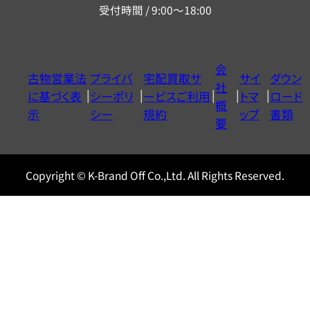
受付時間 / 9:00～18:00
ー
ダ
イ
会
古物営業法
プライバ
宅配買取サ
サイ
ダウン
ヤ
社
に基づく表
シーポリ
ービスご利用
トマ
ロード
ル
概
示
シー
規約
ップ
書類
0120604117
要
Copyright © K-Brand Off Co.,Ltd. All Rights Reserved.