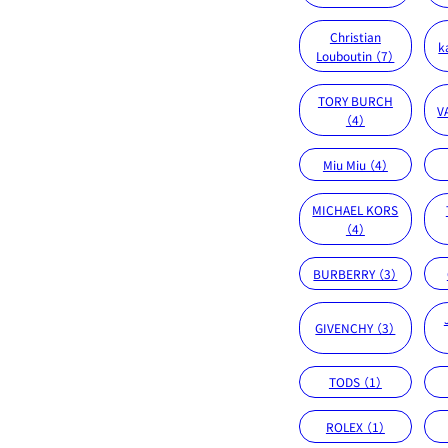
Christian
k
Louboutin （7）
TORY BURCH
V
（4）
Miu Miu （4）
MICHAEL KORS
（4）
BURBERRY （3）
GIVENCHY （3）
TODS （1）
ROLEX （1）