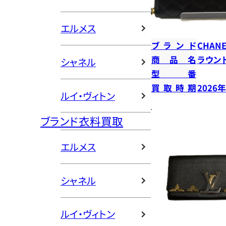
エルメス
ブランド
CHANE
商品名
ラウン
シャネル
型番
買取時期
2026
ルイ・ヴィトン
ブランド衣料買取
エルメス
シャネル
ルイ・ヴィトン