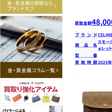
48,00
買取金額
ブランド
CELIN
スモー
商品名
ォレッ
型番
買取時期
2025