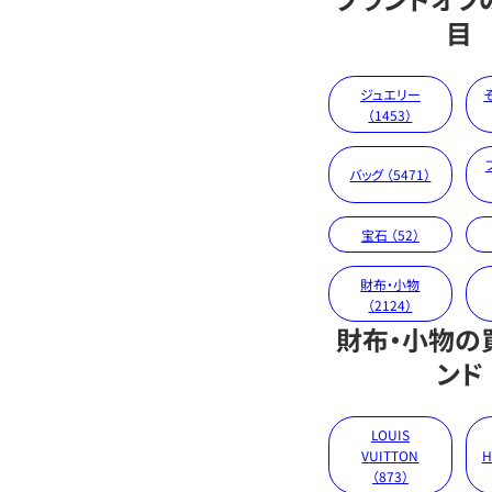
目
ジュエリー
（1453）
バッグ （5471）
宝石 （52）
財布・小物
（2124）
財布・小物の
ンド
LOUIS
VUITTON
H
（873）