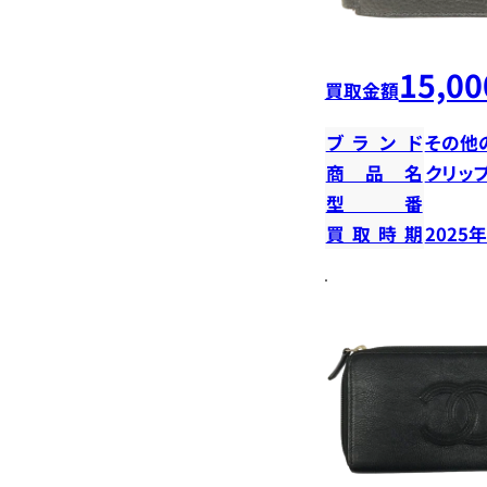
15,00
買取金額
ブランド
その他
商品名
クリッ
型番
買取時期
2025