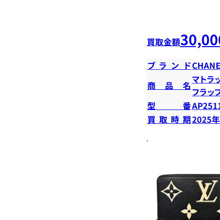
30,00
買取金額
ブランド
CHANE
マトラ
商品名
フラッ
型番
AP251
買取時期
2025