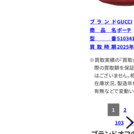
ブランド
GUCCI
商品名
ポーチ
型番
51034
買取時期
2025
※買取実績の『買取
際の買取額を保証
はございません。相
在庫状況、製造年
有無などで変動い
1
2
103
>
ブランドオフ