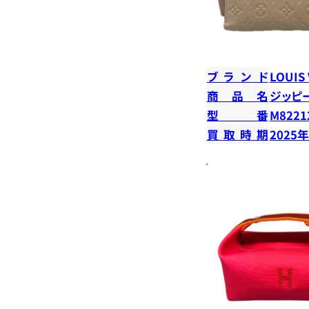
ブランド
LOUIS
商品名
ジッピ
型番
M8221
買取時期
2025