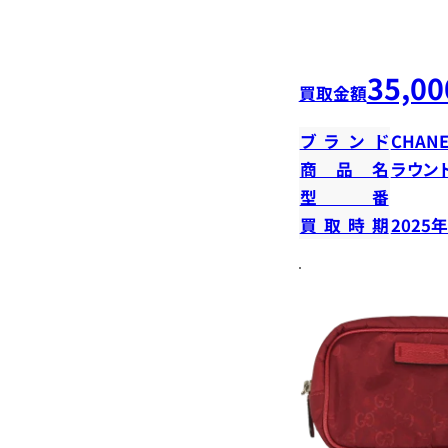
35,00
買取金額
ブランド
CHANE
商品名
ラウン
型番
買取時期
2025