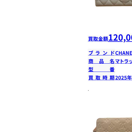
120,0
買取金額
ブランド
CHANE
商品名
マトラ
型番
買取時期
2025