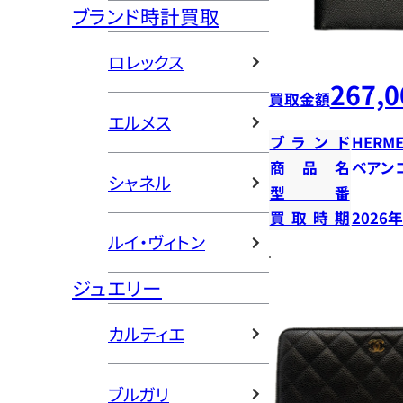
ブランド時計買取
ロレックス
267,0
買取金額
エルメス
ブランド
HERME
商品名
ベアン
シャネル
型番
買取時期
2026
ルイ・ヴィトン
ジュエリー
カルティエ
ブルガリ