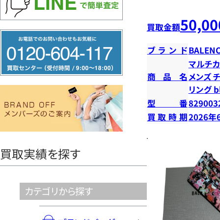
50,00
買取金額
フ
ブランド
BALENC
リ
マルチカ
ー
商品名
メンズ 
ダ
リング b
イ
型番
829003
ヤ
買取時期
2026年
ル
0120604117
買取実績を探す
カテゴリから探す