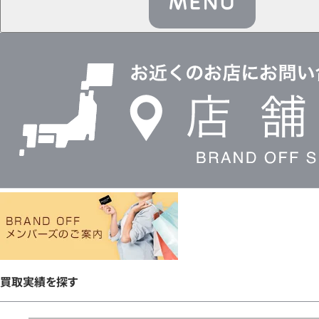
店
舗
検
索
買取実績を探す