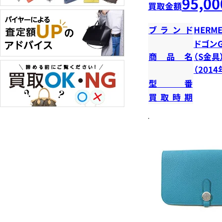
95,00
買取金額
ブランド
HERME
ドゴンG
商品名
（S金具
（201
型番
買取時期