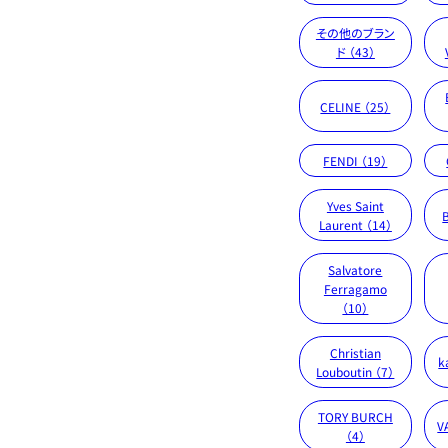
その他のブラン
ド （43）
CELINE （25）
FENDI （19）
Yves Saint
Laurent （14）
Salvatore
Ferragamo
（10）
Christian
k
Louboutin （7）
TORY BURCH
V
（4）