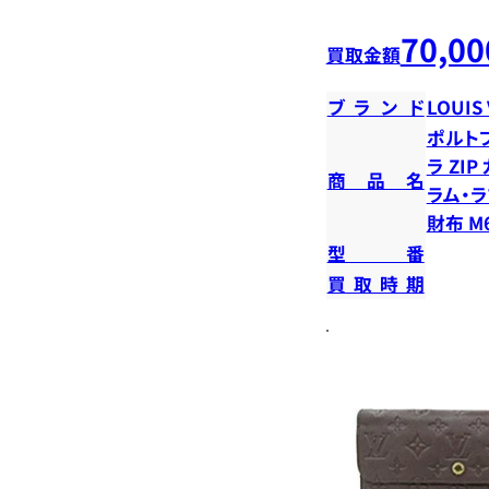
70,00
買取金額
ブランド
LOUIS
ポルト
ラ ZI
商品名
ラム・ラ
財布 M6
型番
買取時期