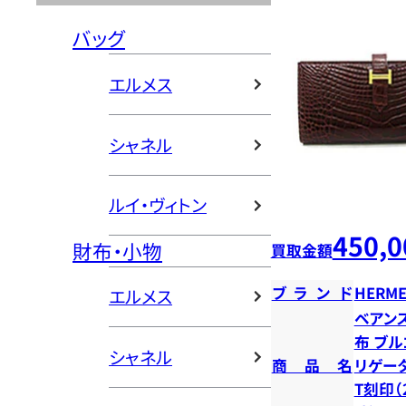
バッグ
エルメス
シャネル
ルイ・ヴィトン
450,0
財布・小物
買取金額
ブランド
HERME
エルメス
ベアン
布 ブル
シャネル
商品名
リゲータ
T刻印（