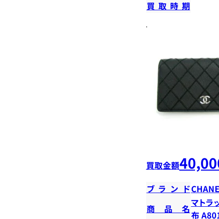
買取時期
40,00
買取金額
ブランド
CHANE
マトラッ
商品名
布 A80