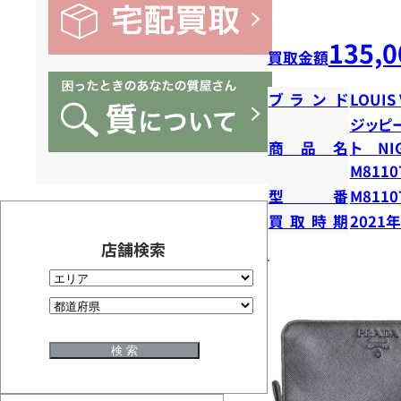
135,0
買取金額
ブランド
LOUIS
ジッピ
商品名
ト N
M8110
型番
M8110
買取時期
2021
店舗検索