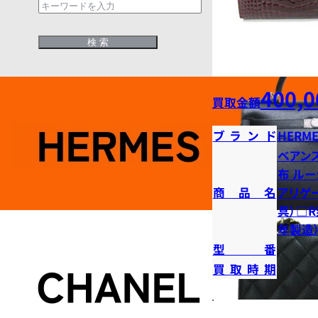
400,0
買取金額
ブランド
HERME
ベアン
布 ル
商品名
アリゲ
具）□R
年製造
型番
買取時期