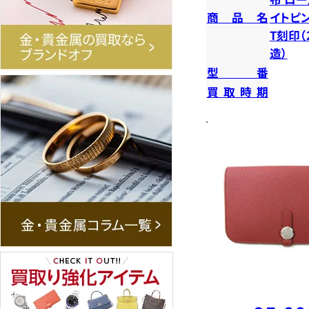
商品名
イトピン
T刻印（
造）
型番
買取時期