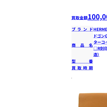
100,0
買取金額
ブランド
HERME
ドゴンG
ターコイ
商品名
□R刻印
造）
型番
買取時期