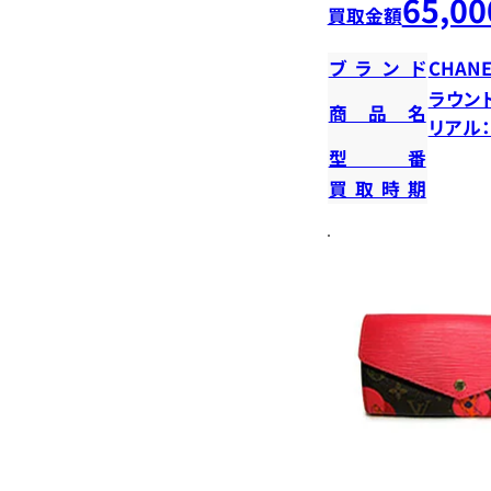
65,00
買取金額
ブランド
CHANE
ラウン
商品名
リアル：2
型番
買取時期