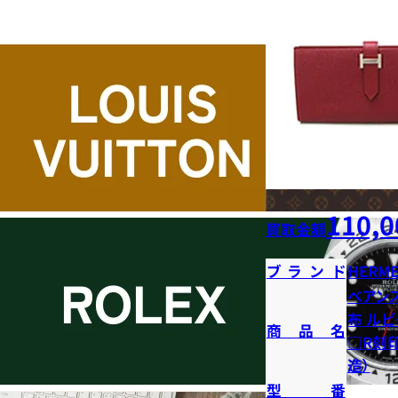
110,0
買取金額
ブランド
HERME
ベアン
布 ルビ
商品名
□R刻印
造）
型番