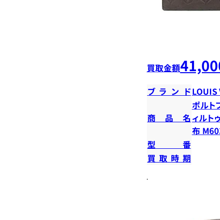
41,00
買取金額
ブランド
LOUIS
ポルト
商品名
ィルト
布 M60
型番
買取時期