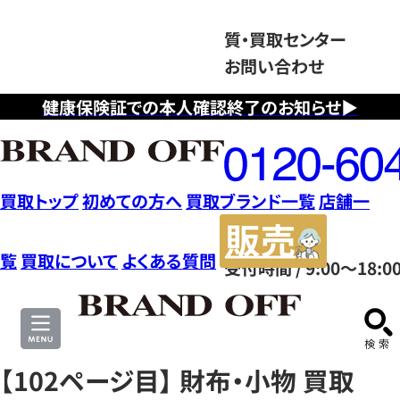
質・買取センター
お問い合わせ
健康保険証での本人確認終了のお知らせ▶
フ
リ
ー
ダ
買取トップ
初めての方へ
買取ブランド一覧
店舗一
イ
販
ヤ
売
覧
買取について
よくある質問
受付時間 / 9:00～18:0
ル
サ
0120604117
イ
ト
【102ページ目】 財布・小物 買取