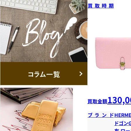
買取時期
130,0
買取金額
ブランド
HERME
ドゴンG
布 ロー