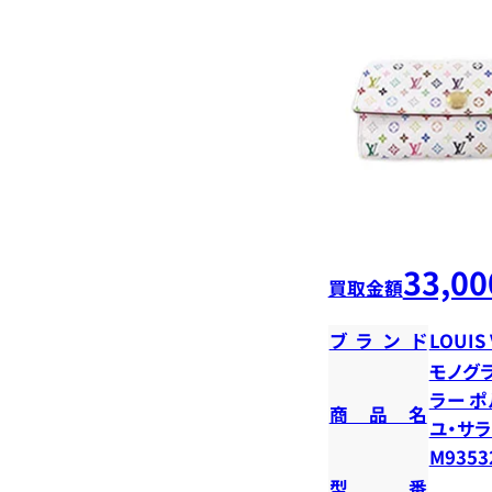
33,00
買取金額
ブランド
LOUIS
モノグ
ラー ポ
商品名
ユ・サラ
M9353
型番