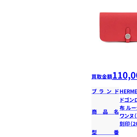
110,0
買取金額
ブランド
HERME
ドゴン
布 ル
商品名
ワンヌ（
刻印（2
型番