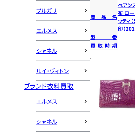
ベアン
ブルガリ
布 ロ
商品名
ッティ（
印（20
エルメス
型番
買取時期
シャネル
ルイ・ヴィトン
ブランド衣料買取
エルメス
シャネル