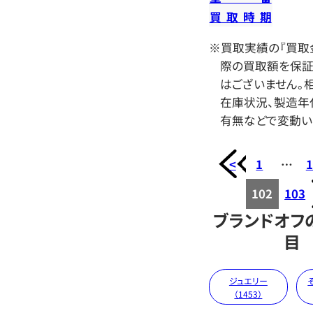
買取時期
※買取実績の『買取
際の買取額を保証
はございません。相
在庫状況、製造年
有無などで変動い
<
1
…
1
102
103
ブランドオフ
目
ジュエリー
（1453）