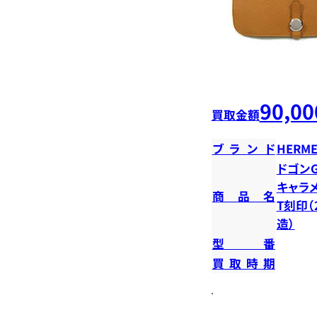
90,00
買取金額
ブランド
HERME
ドゴンG
キャラメ
商品名
T刻印（
造）
型番
買取時期