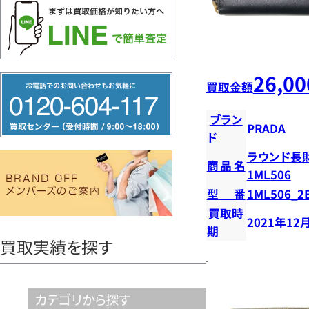
26,00
フ
買取金額
リ
ブラン
ー
PRADA
ド
ダ
ラウンド長
イ
商品名
1ML506
ヤ
型番
1ML506_2
ル
買取時
2021年12
0120604117
期
買取実績を探す
カテゴリから探す