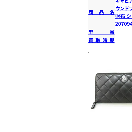
キャビ
ウンド
商品名
財布 シ
20709
型番
買取時期