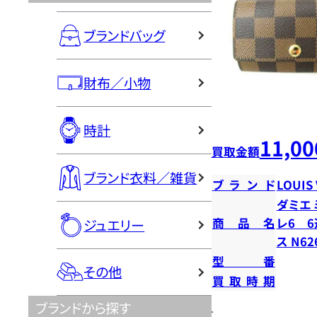
ブランドバッグ
財布／小物
時計
11,00
買取金額
ブランド衣料／雑貨
ブランド
LOUIS
ダミエ 
商品名
レ6 
ジュエリー
ス N62
型番
その他
買取時期
ブランドから探す