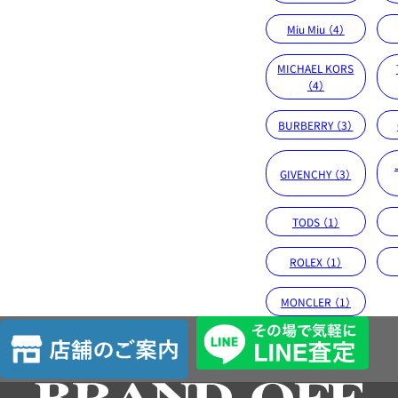
Miu Miu （4）
MICHAEL KORS
（4）
BURBERRY （3）
GIVENCHY （3）
TODS （1）
ROLEX （1）
MONCLER （1）
店
舗
の