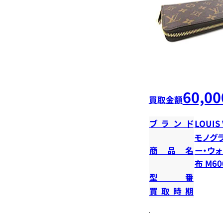
60,00
買取金額
ブランド
LOUIS
モノグラ
商品名
ー・ウォ
布 M60
型番
買取時期