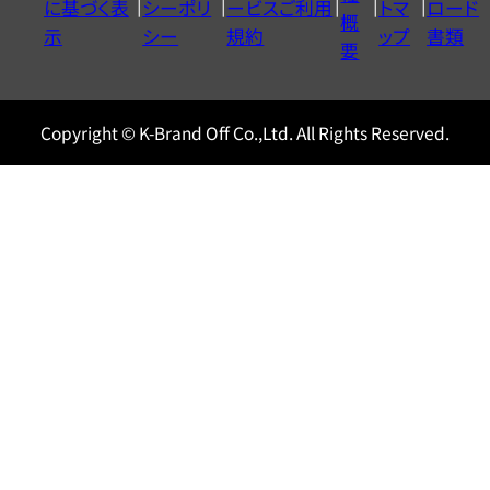
に基づく表
シーポリ
ービスご利用
トマ
ロード
ル
概
示
シー
規約
ップ
書類
0120604117
要
Copyright © K-Brand Off Co.,Ltd. All Rights Reserved.