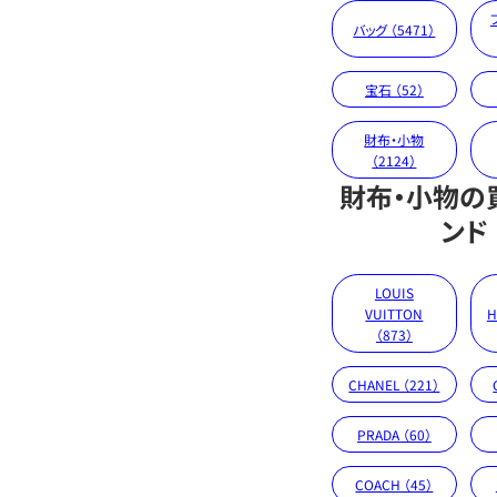
バッグ （5471）
宝石 （52）
財布・小物
（2124）
財布・小物の
ンド
LOUIS
VUITTON
H
（873）
CHANEL （221）
PRADA （60）
COACH （45）