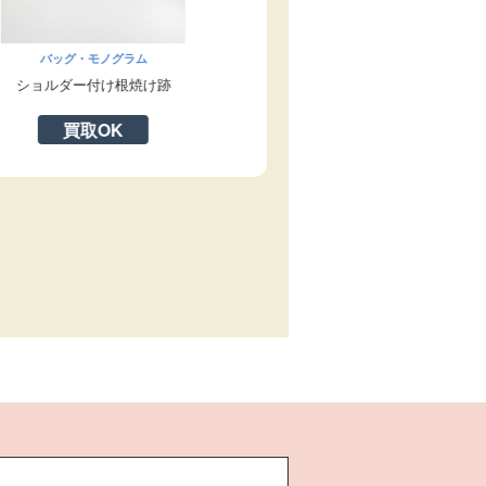
バッ
・モノグラム
バッグ・モノグラム
ファスナ
ー付け根焼け跡
パイピング革剥げ・擦れ
取OK
買取OK