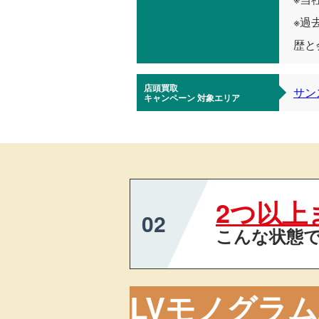
※過
歴と
店頭買取
サン
キャンペーン
対象エリア
2つ以上
02
こんな状態で
LVモノグラ