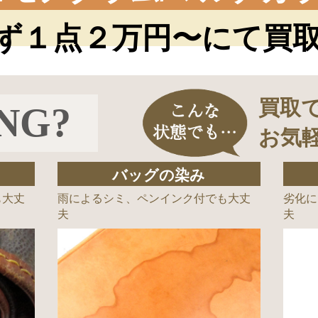
ず１点２万円〜にて買
買取
NG?
お気
バッグの染み
も大丈
雨によるシミ、ペンインク付でも大丈
劣化に
夫
夫