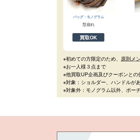
グラム
バッグ・モノグラム
バッグ・モ
型崩れ
底面
K
買取OK
買取
※初めての方限定のため、
原則メ
※お一人様３点まで
※他買取UP企画及びクーポンとの
※対象：ショルダー、ハンドルが
※対象外：モノグラム以外、ポー