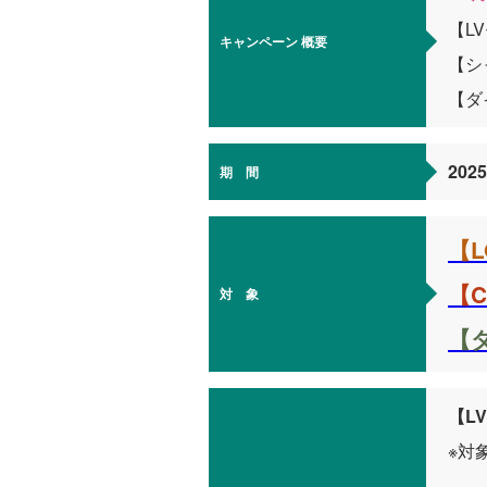
【L
キャンペーン
概要
【シ
【ダ
202
期 間
【
【
対 象
【
【L
※対