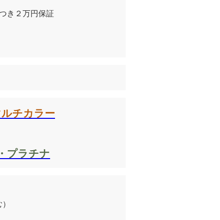
につき２万円保証
・マルチカラー
・プラチナ
む）