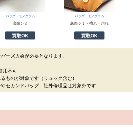
ノグラム
バッグ・モノグラム
バッグ
シミ
底面シミ・擦れ・汚れ
ショルダ
OK
買取OK
買
ンバーズ入会が必要となります。
併用不可
あるものが対象です（リュック含む）
チやセカンドバッグ、社外修理品は対象外です