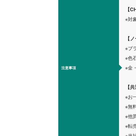
【C
※対
【ノ
※ブ
※色
※金
注意事項
【共
※お
※無
※他
※転
※当