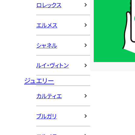
ロレックス
価
格
は
エルメス
LINE
簡
シャネル
単
査
定
ルイ・ヴィトン
ジュエリー
カルティエ
ブルガリ