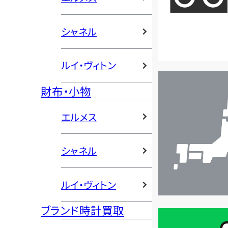
シャネル
ルイ・ヴィトン
店
財布・小物
舗
検
エルメス
索
シャネル
ルイ・ヴィトン
ブランド時計買取
買
取