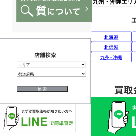
九州・沖縄エリ
北海道
北信越
店舗検索
九州・沖縄
買取
買
取
価
格
は