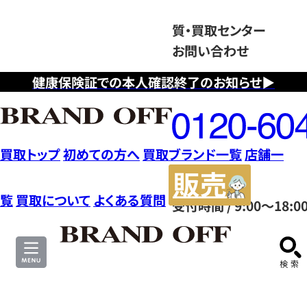
質・買取センター
お問い合わせ
健康保険証での本人確認終了のお知らせ▶
フ
リ
ー
ダ
買取トップ
初めての方へ
買取ブランド一覧
店舗一
イ
販
ヤ
売
覧
買取について
よくある質問
受付時間 / 9:00～18:0
ル
サ
0120604117
イ
ト
ブ