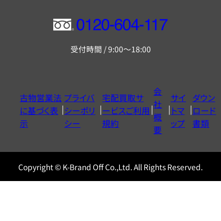
フ
リ
受付時間 / 9:00～18:00
ー
ダ
イ
会
古物営業法
プライバ
宅配買取サ
サイ
ダウン
ヤ
社
に基づく表
シーポリ
ービスご利用
トマ
ロード
ル
概
示
シー
規約
ップ
書類
0120604117
要
Copyright © K-Brand Off Co.,Ltd. All Rights Reserved.