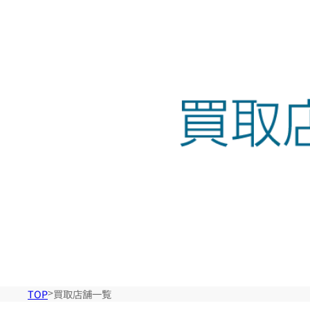
ラ
ン
ド
オ
フ
買
取
TOP
買取店舗一覧