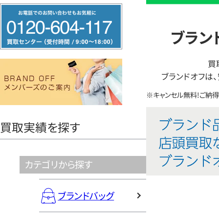
LINE
フ
簡
リ
ブラン
単
ー
査
ダ
定
買
イ
ブランドオフは
ヤ
※キャンセル無料!ご納
ル
0120604117
買取実績を探す
カテゴリから探す
ブランドバッグ