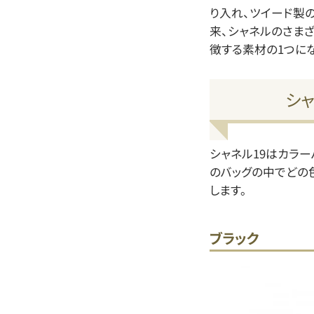
り入れ、ツイード製
来、シャネルのさま
徴する素材の1つにな
シ
シャネル19はカラー
のバッグの中でどの
します。
ブラック