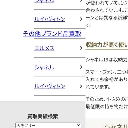
シャネル
が使われていて、1
合わされています。
ーンとは異なる新鮮
ルイ・ヴィトン
す。
その他ブランド品買取
収納力が高く使
エルメス
シャネル19は収納力
シャネル
スマートフォン、二つ
入れても余裕があり
ルイ・ヴィトン
れています。
そのため、小さめの
最低限の持ち物だけ
買取実績検索
シャネル