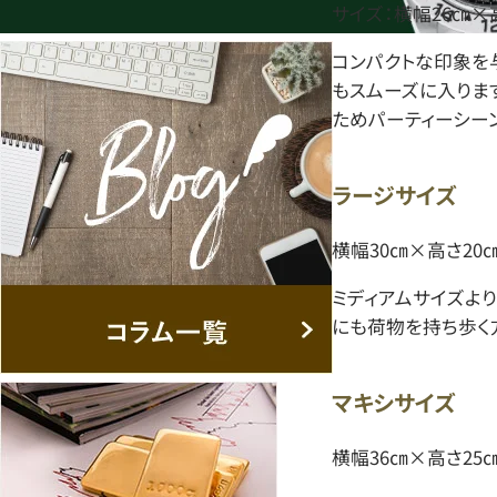
サイズ：横幅26㎝×
コンパクトな印象を
もスムーズに入りま
ためパーティーシー
ラージサイズ
横幅30㎝×高さ20
ミディアムサイズよ
にも荷物を持ち歩く
マキシサイズ
横幅36㎝×高さ25