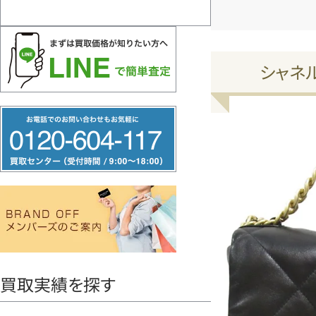
シャネ
フ
リ
ー
ダ
イ
ヤ
ル
0120604117
買取実績を探す