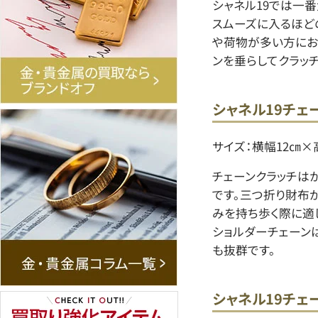
シャネル19では一番
スムーズに入るほど
や荷物が多い方にお
ンを垂らしてクラッ
シャネル19チェ
サイズ：横幅12㎝×高
チェーンクラッチは
です。三つ折り財布
みを持ち歩く際に適
ショルダーチェーン
も抜群です。
シャネル19チェ