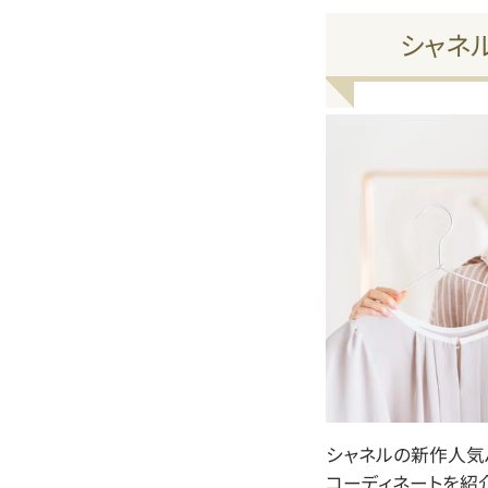
シャネ
シャネルの新作人気バ
コーディネートを紹