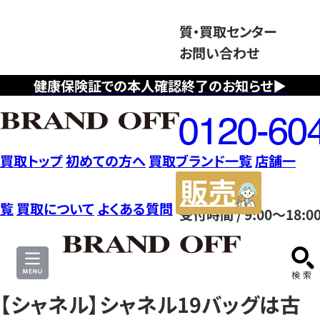
質・買取センター
お問い合わせ
健康保険証での本人確認終了のお知らせ▶
フ
リ
ー
ダ
買取トップ
初めての方へ
買取ブランド一覧
店舗一
イ
販
ヤ
売
覧
買取について
よくある質問
受付時間 / 9:00～18:0
ル
サ
0120604117
イ
ト
【シャネル】シャネル19バッグは古