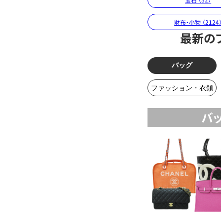
財布・小物 （2124
最新の
バッグ
ファッション・衣類
バ