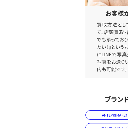
お客様
買取方法とし
て、店頭買取
でも承っており
たい！』という
にLINEで写
写真をお送り
内も可能です。
ブラン
ANTEPRIMA （2）
BALENCIAGA （63