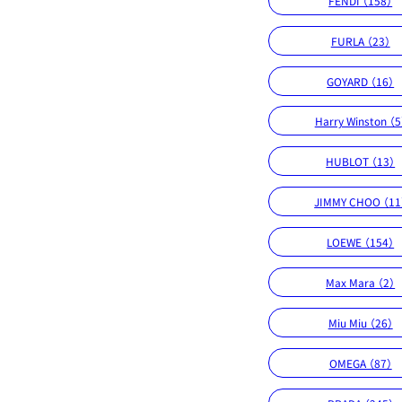
FENDI （158）
FURLA （23）
GOYARD （16）
Harry Winston （5
HUBLOT （13）
JIMMY CHOO （11
LOEWE （154）
Max Mara （2）
Miu Miu （26）
OMEGA （87）