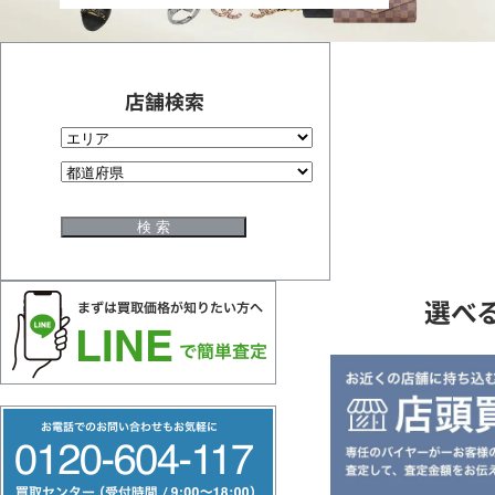
買
取
店舗検索
は
信
頼
選べ
と
フ
実
リ
ー