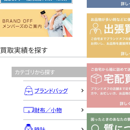
績
ダ
イ
の
ヤ
ル
BRAND
0120604117
買取実績を探す
OFF
TOKYO
カテゴリから探す
ブランドバッグ
財布／小物
時計