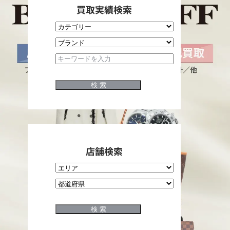
買取実績検索
ラ
ン
ド
品
の
店舗検索
高
価