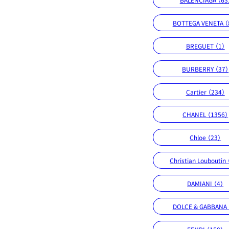
BOTTEGA VENETA （
BREGUET （1）
BURBERRY （37）
Cartier （234）
CHANEL （1356）
Chloe （23）
Christian Louboutin
DAMIANI （4）
DOLCE & GABBANA 