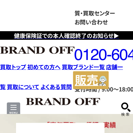
質・買取センター
お問い合わせ
健康保険証での本人確認終了のお知らせ▶
フ
リ
ー
ダ
買取トップ
初めての方へ
買取ブランド一覧
店舗一
イ
販
ヤ
売
覧
買取について
よくある質問
受付時間 / 9:00～18:0
ル
サ
0120604117
イ
ト
ブ