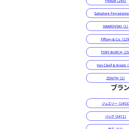
PRADA （245）
Salvatore Ferragamo
SWAROVSKI （1）
Tiffany & Co. （12
TORY BURCH （25
Van Cleef & Arpels 
ZENITH （2）
ブラ
ジュエリー （1453
バッグ （5471）
宝石 （52）