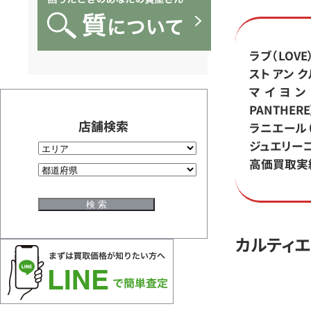
BRAND
OFF
ラブ（LOVE
スト アン ク
に
マイヨン 
PANTHERE
お
店舗検索
ラニエール（
ジュエリー
高価買取実
任
せ
カルティエ
く
だ