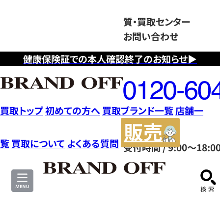
質・買取センター
お問い合わせ
健康保険証での本人確認終了のお知らせ▶
フ
リ
ー
ダ
買取トップ
初めての方へ
買取ブランド一覧
店舗一
イ
販
ヤ
売
覧
買取について
よくある質問
受付時間 / 9:00～18:0
ル
サ
0120604117
イ
ト
カ