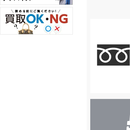
店
舗
検
索