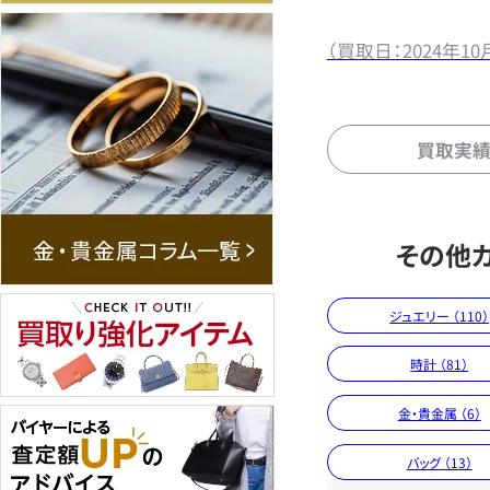
（買取日：2024年10
買取実
その他
ジュエリー （110）
時計 （81）
金・貴金属 （6）
バッグ （13）