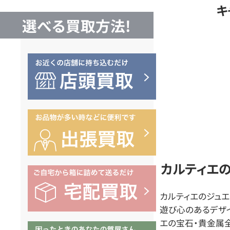
キ
エ
選べる買取方法!
リ
ー
買
取
な
カルティエ
カルティエのジュエ
ら
遊び心のあるデザ
エの宝石・貴金属