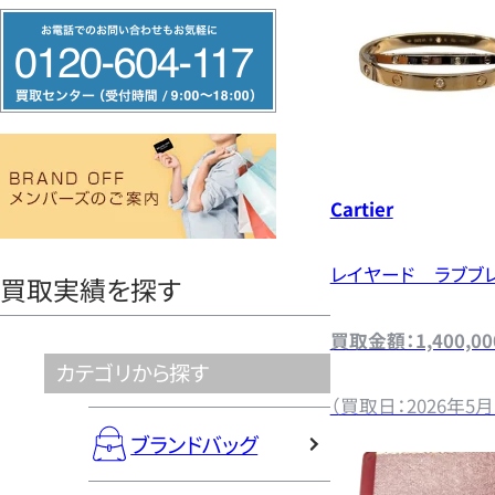
フ
さ
リ
ー
い
ダ
イ
ヤ
Cartier
ル
0120604117
レイヤード ラブブレ
買取実績を探す
買取金額：1,400,0
カテゴリから探す
（買取日：2026年5月
ブランドバッグ