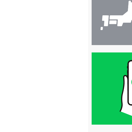
買
取
価
格
は
LINE
簡
単
査
定