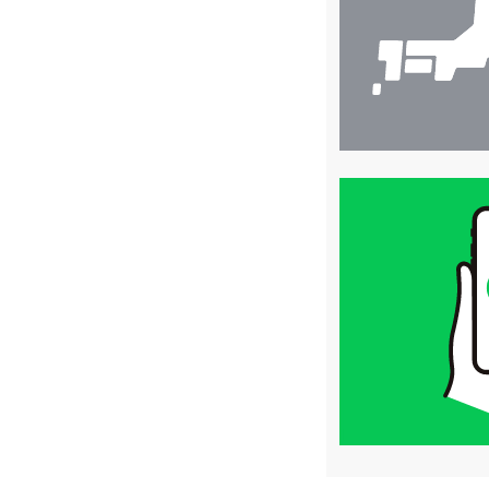
買
取
価
格
は
LINE
簡
単
査
定