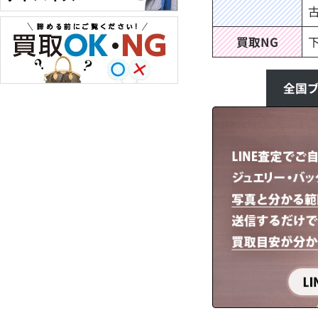
買取NG
全国ブ