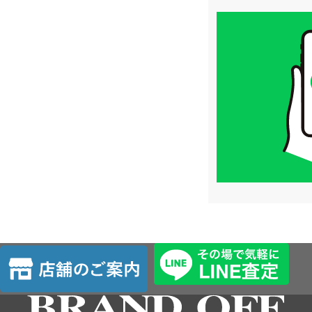
買
取
価
格
は
LINE
簡
単
査
定
店
舗
の