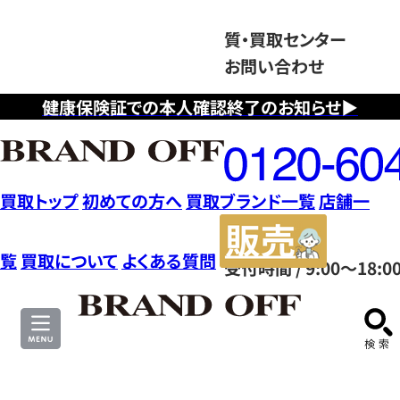
質・買取センター
お問い合わせ
健康保険証での本人確認終了のお知らせ▶
フ
リ
ー
ダ
買取トップ
初めての方へ
買取ブランド一覧
店舗一
イ
販
ヤ
売
覧
買取について
よくある質問
受付時間 / 9:00～18:0
ル
サ
0120604117
イ
ト
買