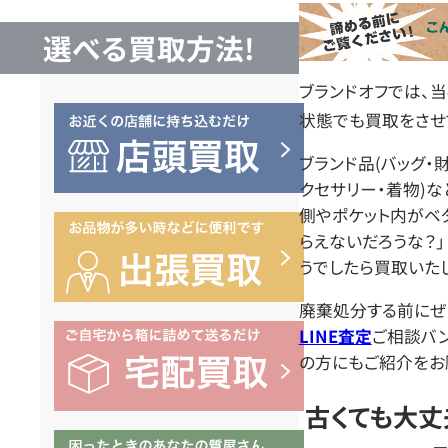
ト
選べる買取方法!
ブランドオフでは、
状態でも買取をさせ
ブランド品(バッグ・
クセサリー・着物)な
側やポケット内がベタ
らえないだろうな？
うでしたら買取いたし
廃棄処分する前にぜ
LINE査定
ご相談バ
の方にもご紹介をお
古くても大丈