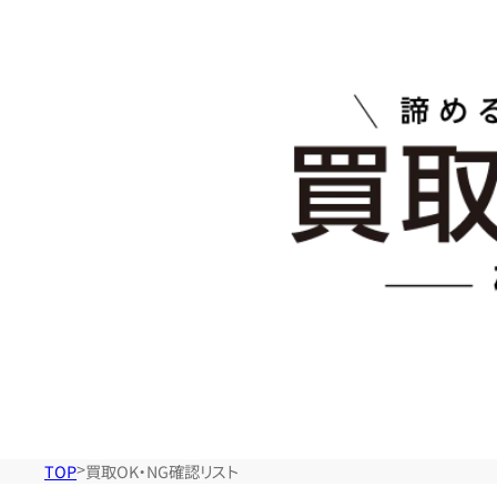
取
OK・
NG
確
認
リ
ス
TOP
買取OK・NG確認リスト