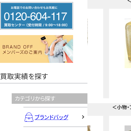
フ
リ
ー
ダ
イ
ヤ
ル
0120604117
ルイヴィトン
財布
買取実績を探す
汚れ
汚れ・使用感
取OK
買取OK
カテゴリから探す
＜小物・
ブランドバッグ