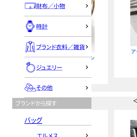
財布／小物
時計
ブランド衣料／雑貨
アクセサリー-エルメス
セサリー-ルイヴィトン
メッキ黒ずみ
ジュエリー
メッキ剥げ
買取OK
買取OK
その他
ブランドから探す
バッグ
エルメス