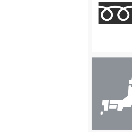
店
舗
検
索