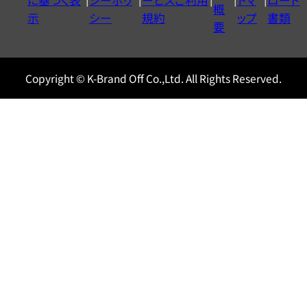
に基づく表
シーポリ
ービスご利用
トマ
ロード
ル
概
示
シー
規約
ップ
書類
0120604117
要
Copyright © K-Brand Off Co.,Ltd. All Rights Reserved.