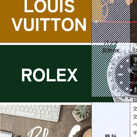
バッグ
買取OK
時 計