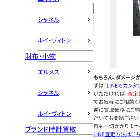
シャネル
ルイ・ヴィトン
時計
時計
ベルトの劣化
ボディ傷
財布・小物
買取OK
買取OK
エルメス
もちろん、ダメージ
ずは「
LINEでカンタ
シャネル
いただければ、
査定
でお気軽にご相談く
逆に買取価格にご納
ルイ・ヴィトン
だいても問題ござい
料も一切かかりませ
ブランド時計買取
LINE査定方法はこ