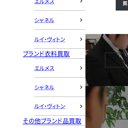
エルメス
買
シャネル
ルイ・ヴィトン
ブランド衣料買取
エルメス
シャネル
ルイ・ヴィトン
その他ブランド品買取