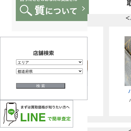
＜
店舗検索
-ルイヴィトン
バッグ-ルイヴィトン
ー付け根焼け跡
パイピング革剥げ・擦れ
買取OK
買取OK