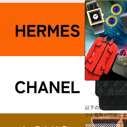
買取O
以下の買取OK/N
でも買取が可能です