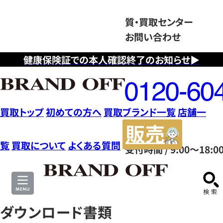
質・買取センター
お問い合わせ
健康保険証での本人確認終了のお知らせ▶
フ
リ
ー
ダ
買取トップ
初めての方へ
買取ブランド一覧
店舗一
イ
販
ヤ
売
覧
買取について
よくある質問
受付時間 / 9:00～18:0
ル
サ
0120604117
イ
ト
ダウンロード書類