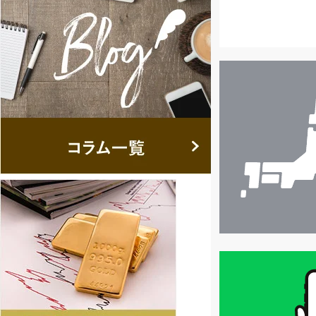
店
舗
検
索
買
取
価
格