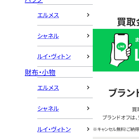
エルメス
買取
買
シャネル
取
価
ルイ・ヴィトン
格
は
財布・小物
LINE
簡
エルメス
ブラン
単
査
定
シャネル
買
ブランドオフは
ルイ・ヴィトン
※キャンセル無料!ご納