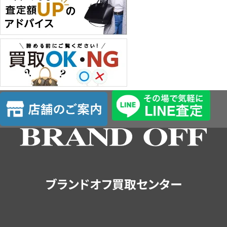
店
舗
の
ご
案
内
ブランドオフ買取センター