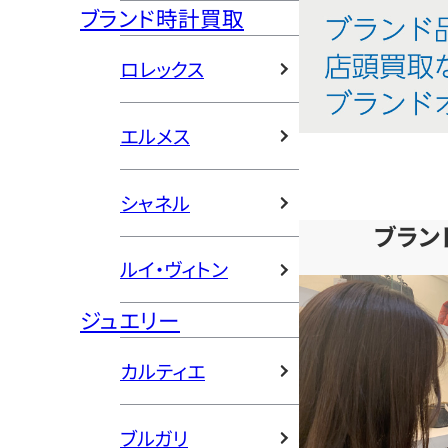
ブランド時計買取
ロレックス
エルメス
シャネル
ブラン
ルイ・ヴィトン
ジュエリー
カルティエ
ブルガリ