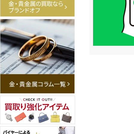
は
LINE
簡
単
査
定