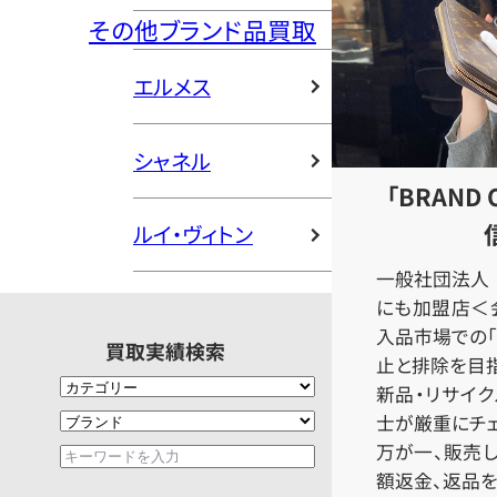
その他ブランド品買取
エルメス
シャネル
「BRAND
ルイ・ヴィトン
一般社団法人 
にも加盟店＜会
入品市場での「
買取実績検索
止と排除を目指
新品・リサイ
士が厳重にチェ
万が一、販売
額返金、返品を