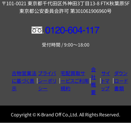
〒101-0021 東京都千代田区外神田3丁目13-8 FTK秋葉原5F
東京都公安委員会許可 第301061906960号
フ
リ
受付時間 / 9:00～18:00
ー
ダ
イ
会
古物営業法
プライバ
宅配買取サ
サイ
ダウン
ヤ
社
に基づく表
シーポリ
ービスご利用
トマ
ロード
ル
概
示
シー
規約
ップ
書類
0120604117
要
Copyright © K-Brand Off Co.,Ltd. All Rights Reserved.