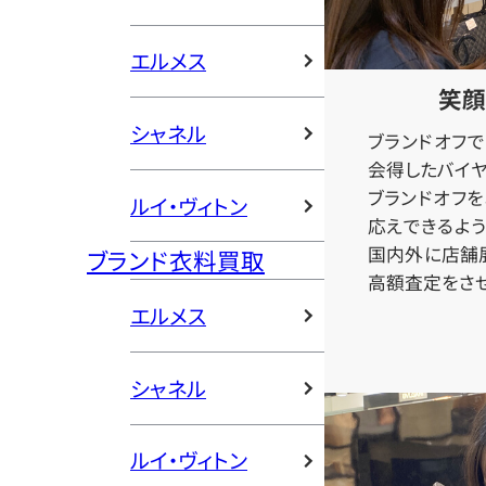
エルメス
笑顔
シャネル
ブランドオフ
会得したバイヤ
ブランドオフ
ルイ・ヴィトン
応えできるよう
国内外に店舗
ブランド衣料買取
高額査定をさせ
エルメス
シャネル
ルイ・ヴィトン