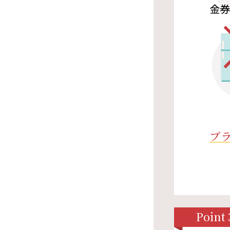
ブ
Point 