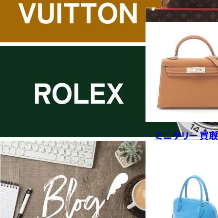
ミニケリー 買