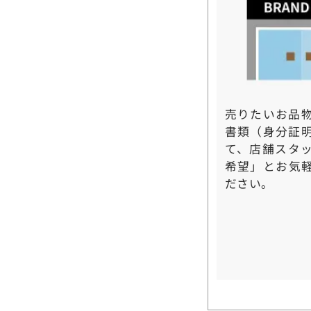
売りたいお品
書類（身分証
て、店舗スタ
希望」とお気
ださい。