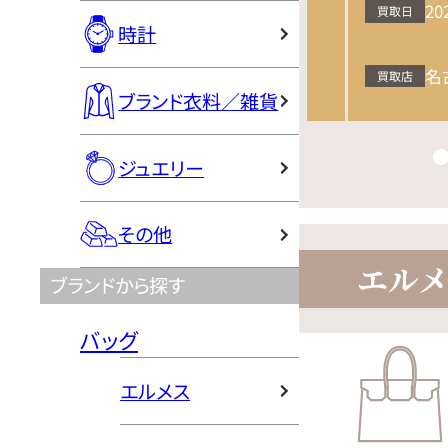
2026年7月30日
202
買取日
買取日
時計
名古屋大須店
名古
買取店
買取店
ブランド衣料／雑貨
ジュエリー
その他
エル
ブランドから探す
バッグ
エルメス