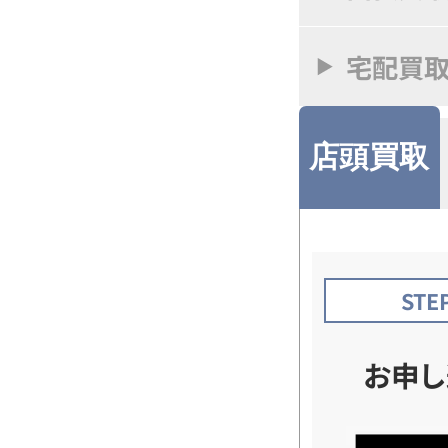
宅配買
店頭買取
STE
お申し