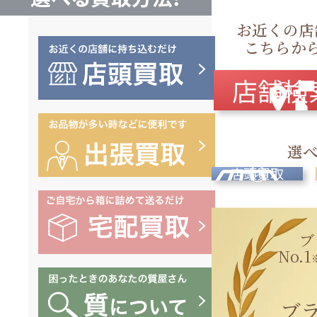
お近くの店
こちらか
店舗検
選べ
店頭買取
ブ
No.1
ブ