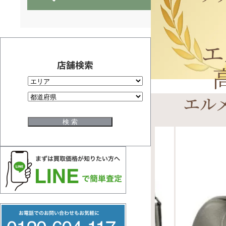
エ
店舗検索
エル
お
※
「リユ
ブラ
フ