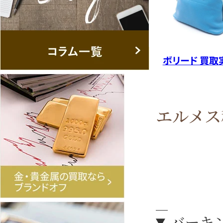
ボリード 買取
エルメス
バーキ