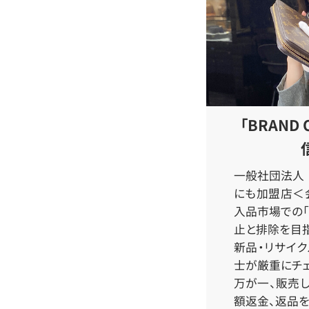
「BRAND
一般社団法人 
にも加盟店＜会
入品市場での「
止と排除を目指
新品・リサイ
士が厳重にチェ
万が一、販売
額返金、返品を