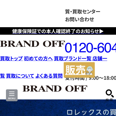
質・買取センター
お問い合わせ
健康保険証での本人確認終了のお知らせ▶
フ
リ
ー
ダ
買取トップ
初めての方へ
買取ブランド一覧
店舗一
イ
販
ヤ
売
覧
買取について
よくある質問
受付時間 / 9:00～18:0
ル
サ
0120604117
イ
ト
ロ