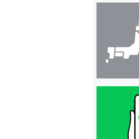
店
舗
検
索
買
取
価
格
は
LINE
簡