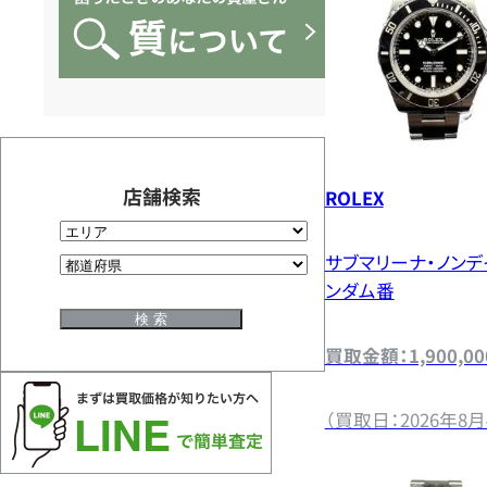
OFF
に
お
任
店舗検索
ROLEX
せ
サブマリーナ・ノンデ
ンダム番
く
買取金額：1,900,0
だ
（買取日：2026年8月
さ