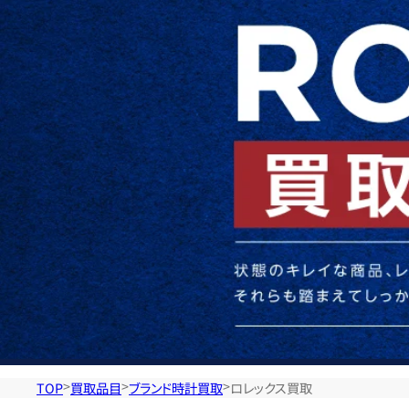
レ
ッ
ク
ス
の
査
定・
TOP
買取品目
ブランド時計買取
ロレックス買取