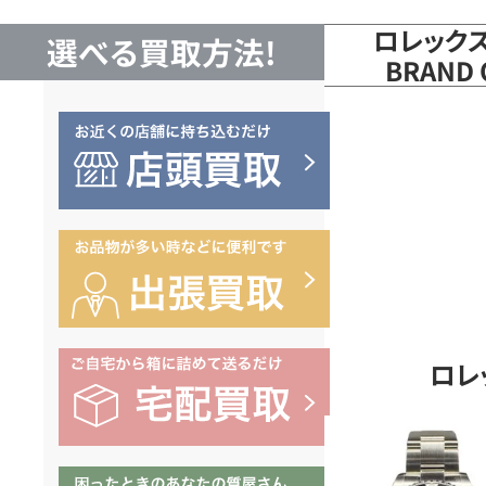
高
ロレック
選べる買取方法!
BRAND
価
買
取
な
ら
ロレ
BRAND