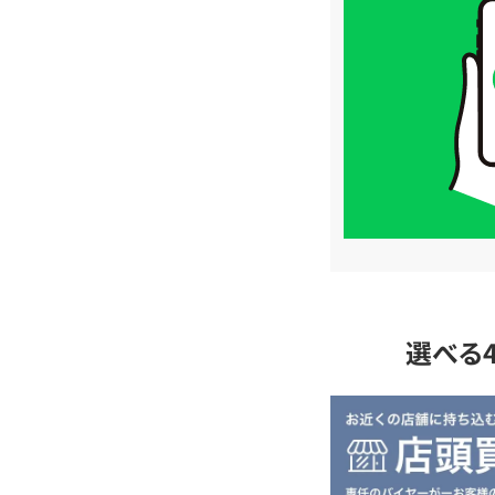
取
価
格
は
LINE
簡
単
査
定
選べる