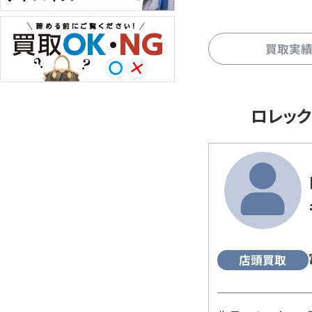
買取実
ロレッ
店頭買取