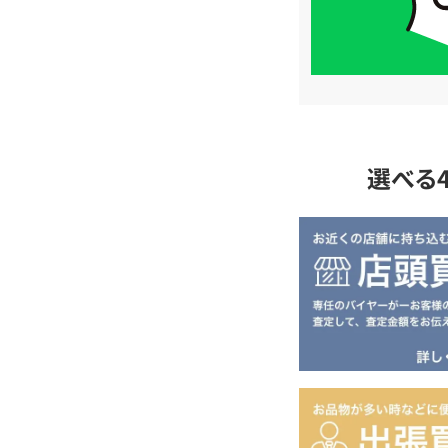
単
査
定
選べる