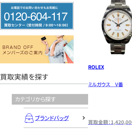
フ
い
リ
ー
ダ
イ
ヤ
ル
ROLEX
0120604117
買取実績を探す
ミルガウス V番
カテゴリから探す
ブランドバッグ
買取金額：1,420,0