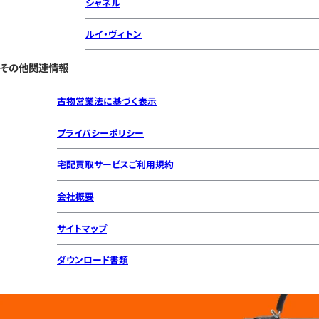
シャネル
ルイ・ヴィトン
その他関連情報
古物営業法に基づく表示
プライバシーポリシー
宅配買取サービスご利用規約
会社概要
サイトマップ
ダウンロード書類