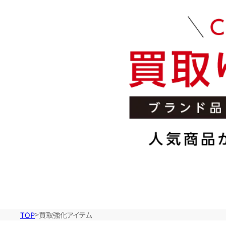
取
強
化
ア
イ
テ
ム
TOP
買取強化アイテム