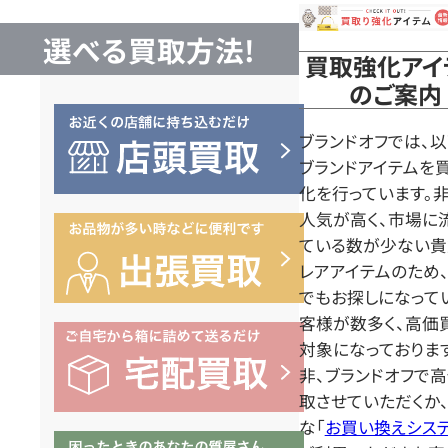
の
選べる買取方法!
買取強化アイ
ご
のご案内
案
ブランドオフでは、
ブランドアイテムを
化を行っています。
内
人気が高く、市場に
ている数が少ない貴
レアアイテムのため
でもお探しになって
客様が数多く、高価
対象になっておりま
非、ブランドオフで
取させていただくか
な「
お買い換えシス