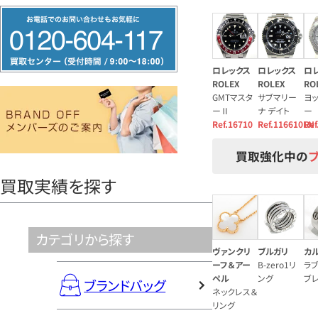
フ
リ
ー
ロレックス
ロレックス
ロ
ダ
ROLEX
ROLEX
RO
GMTマスタ
サブマリー
ヨ
イ
ーⅡ
ナ デイト
ー
ヤ
Ref.16710
Ref.116610LN
Ref
ル
買取強化中の
0120604117
買取実績を探す
カテゴリから探す
ヴァンクリ
ブルガリ
カ
ーフ＆アー
B-zero1リ
ラ
ペル
ング
ブ
ブランドバッグ
ネックレス＆
リング