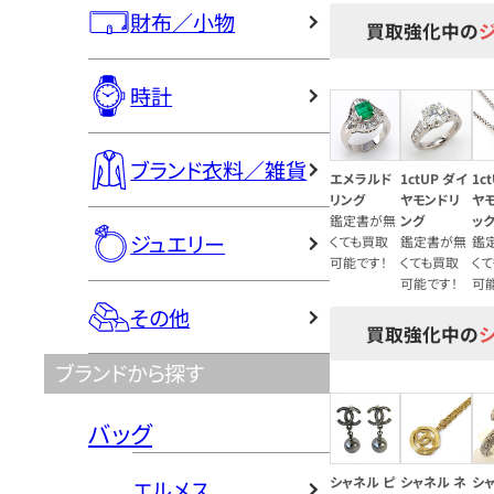
財布／小物
買取強化中の
時計
ブランド衣料／雑貨
エメラルド
1ctUP ダイ
1c
リング
ヤモンドリ
ヤ
鑑定書が無
ング
ッ
ジュエリー
くても買取
鑑定書が無
鑑
可能です！
くても買取
く
可能です！
可
その他
買取強化中の
ブランドから探す
バッグ
シャネル ピ
シャネル ネ
シャ
エルメス