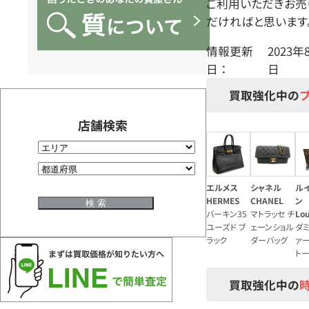
ご利用いただきお売
だければと思います
情報更新
2023年
日 ：
日
買取強化中の
店舗検索
エルメス
シャネル
ル
HERMES
CHANEL
ン
バーキン35
マトラッセ チ
Lou
ユーズド ブ
ェーンショル
ダミ
ラック
ダーバッグ
ァ
ト
買取強化中の