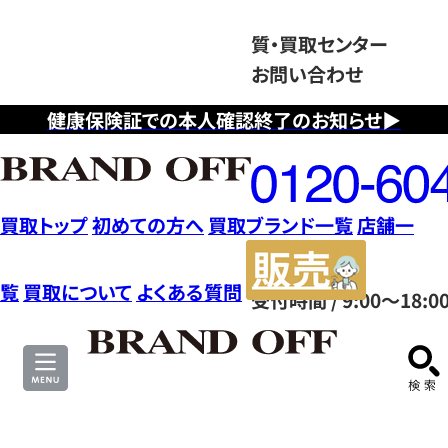
質・買取センター
お問い合わせ
健康保険証での本人確認終了のお知らせ▶
フ
リ
ー
ダ
買取トップ
初めての方へ
買取ブランド一覧
店舗一
イ
販
ヤ
売
覧
買取について
よくある質問
受付時間 / 9:00～18:0
ル
サ
0120604117
イ
ト
買