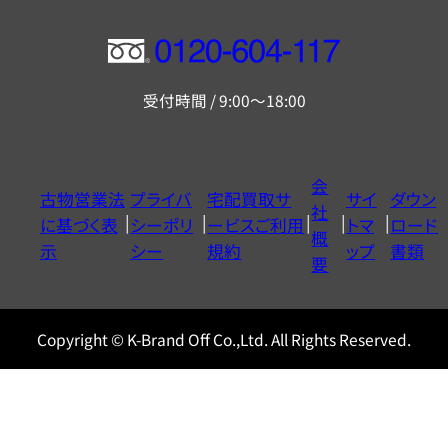
フ
リ
受付時間 / 9:00～18:00
ー
ダ
イ
会
古物営業法
プライバ
宅配買取サ
サイ
ダウン
ヤ
社
に基づく表
シーポリ
ービスご利用
トマ
ロード
ル
概
示
シー
規約
ップ
書類
0120604117
要
Copyright © K-Brand Off Co.,Ltd. All Rights Reserved.