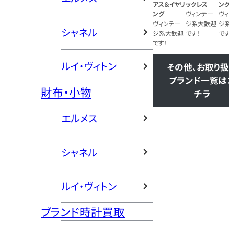
アス＆イヤリ
ックレス
ン
ング
ヴィンテー
ヴ
ヴィンテー
ジ系大歓迎
ジ
シャネル
ジ系大歓迎
です！
です
です！
ルイ・ヴィトン
その他、お取り
ブランド一覧は
財布・小物
チラ
エルメス
シャネル
ルイ・ヴィトン
ブランド時計買取