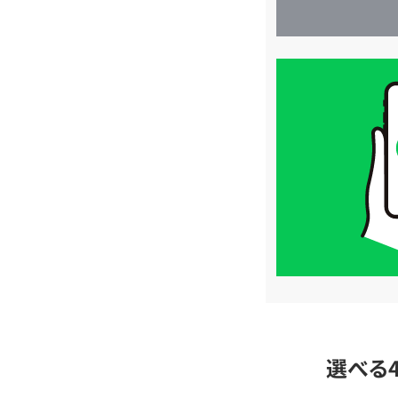
買
取
価
格
は
LINE
簡
単
査
定
選べる