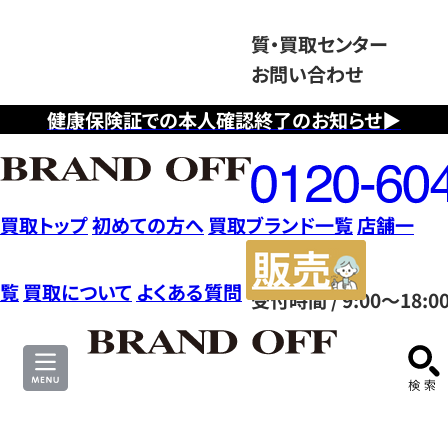
質・買取センター
お問い合わせ
健康保険証での本人確認終了のお知らせ▶
フ
リ
ー
ダ
買取トップ
初めての方へ
買取ブランド一覧
店舗一
イ
販
ヤ
売
覧
買取について
よくある質問
受付時間 / 9:00～18:0
ル
サ
0120604117
イ
ト
ル