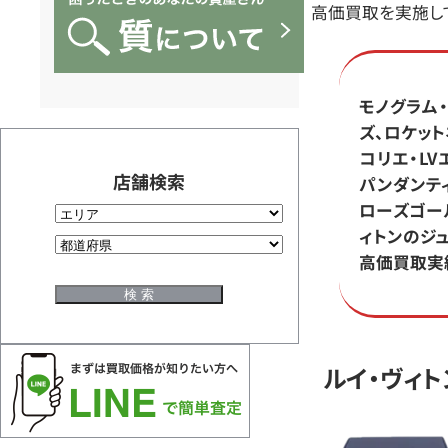
ら
高価買取を実施し
BRAND
モノグラム
OFF
ズ、ロケット
コリエ・LV
に
店舗検索
パンダンティ
ローズゴー
ィトンのジ
お
高価買取実
任
せ
ルイ・ヴィ
く