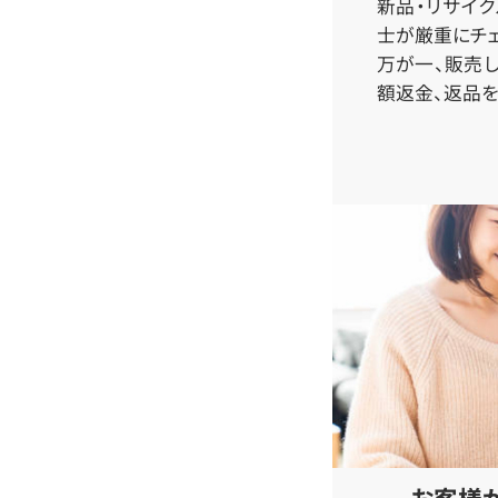
新品・リサイ
士が厳重にチェ
万が一、販売
額返金、返品を
お客様