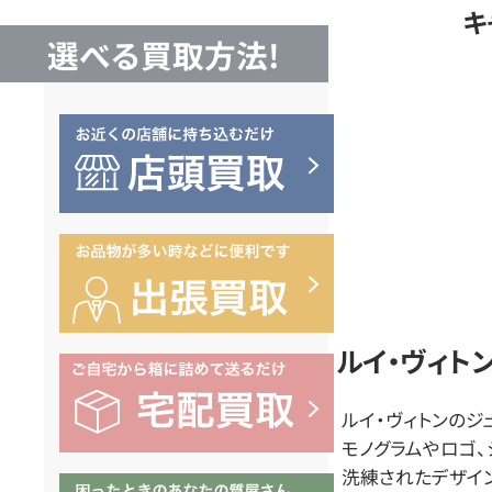
キ
ュ
選べる買取方法!
エ
リ
ー
買
取
ルイ・ヴィト
ルイ・ヴィトンのジ
な
モノグラムやロゴ
洗練されたデザイ