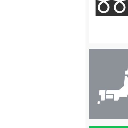
店
舗
検
索