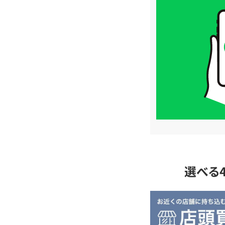
買
取
価
格
は
LINE
簡
単
査
定
選べる