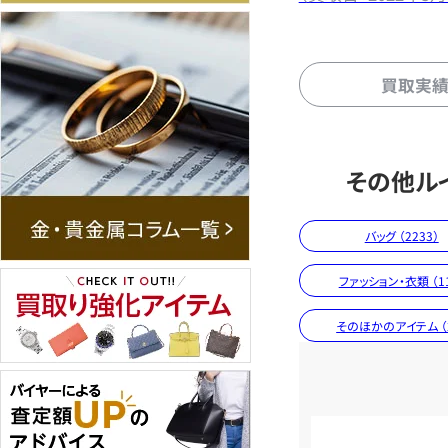
買取実
その他ル
バッグ （2233）
ファッション・衣類 （11
そのほかのアイテム （