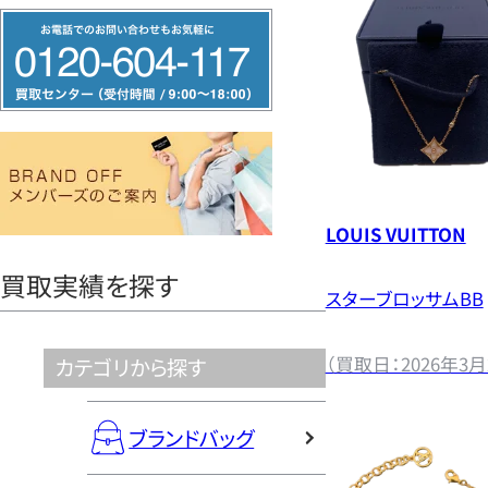
フ
だ
リ
ー
さ
ダ
イ
い
ヤ
ル
LOUIS VUITTON
0120604117
買取実績を探す
スターブロッサムBB
（買取日：2026年3月
カテゴリから探す
ブランドバッグ