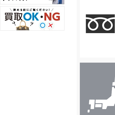
店
舗
検
索