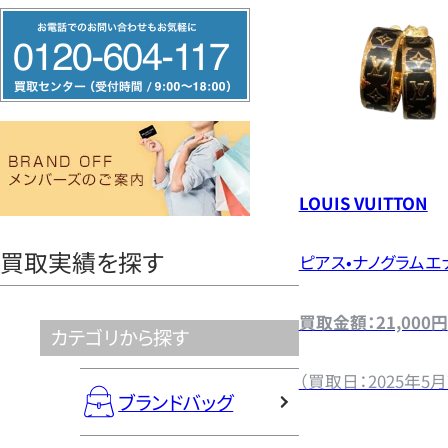
フ
せ
リ
ー
く
ダ
イ
だ
ヤ
ル
LOUIS VUITTON
さ
0120604117
買取実績を探す
ピアス•ナノグラムエ
い
買取金額：21,000円
カテゴリから探す
（買取日：2025年5月
ブランドバッグ