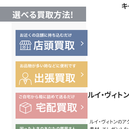
キ
他
選べる買取方法!
ブ
ラ
ン
ド
品
ルイ・ヴィト
買
ルイ・ヴィトンのア
素材、エレガントな