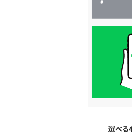
買
取
価
格
は
LINE
簡
単
査
定
選べる