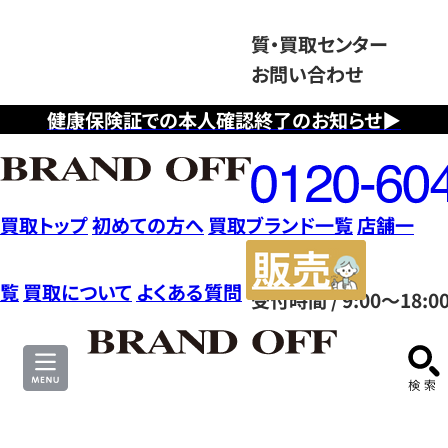
質・買取センター
お問い合わせ
健康保険証での本人確認終了のお知らせ▶
フ
リ
ー
ダ
買取トップ
初めての方へ
買取ブランド一覧
店舗一
イ
販
ヤ
売
覧
買取について
よくある質問
受付時間 / 9:00～18:0
ル
サ
0120604117
イ
ト
ル