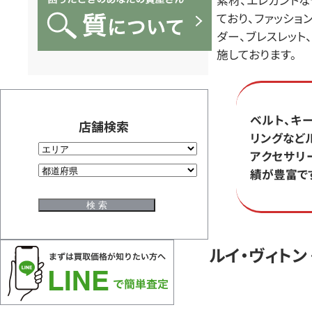
取
ており、ファッショ
ダー、ブレスレット
な
施しております。
ら
ベルト、キ
BRAND
店舗検索
リングなど
アクセサリ
OFF
績が豊富で
に
ルイ・ヴィトン
お
任