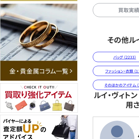
買取実
その他ル
バッグ （2233）
ファッション・衣類 （11
そのほかのアイテム （
ルイ・ヴィト
用