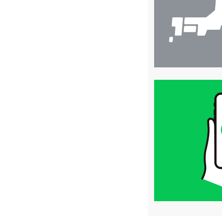
買
取
価
格
は
LINE
簡
単
査
定