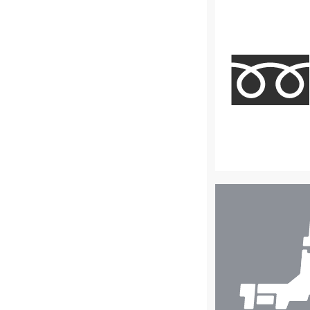
店
舗
検
索