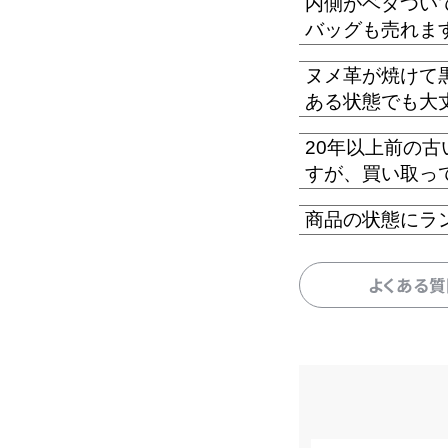
内側がベタつい
バッグも売れま
ヌメ革が焼けて
ある状態でも大
20年以上前の
すが、買い取っ
商品の状態にラ
よくある