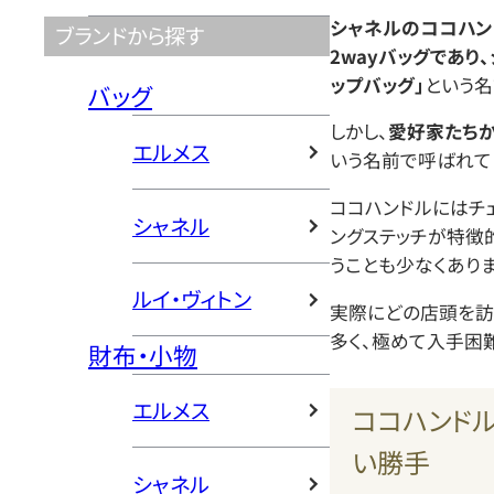
シャネルのココハン
ブランドから探す
2wayバッグであり
ップバッグ」
という名
バッグ
しかし、
愛好家たち
エルメス
いう名前で呼ばれて
ココハンドルにはチ
シャネル
ングステッチが特徴
うことも少なくありま
ルイ・ヴィトン
実際にどの店頭を訪
多く、極めて入手困
財布・小物
エルメス
ココハンド
い勝手
シャネル