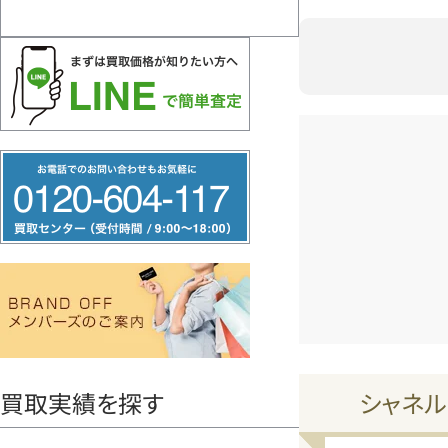
フ
リ
ー
ダ
イ
ヤ
ル
0120604117
シャネル
買取実績を探す