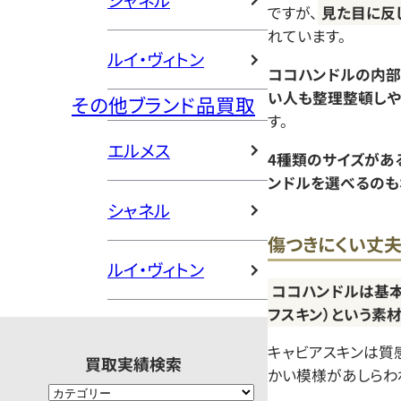
シャネル
ですが、
見た目に反
れています。
ルイ・ヴィトン
ココハンドルの内部
い人も整理整頓しや
その他ブランド品買取
す。
エルメス
4種類のサイズがあ
ンドルを選べるのも
シャネル
傷つきにくい丈
ルイ・ヴィトン
ココハンドルは基本
フスキン）という素
キャビアスキンは質
買取実績検索
かい模様があしらわ