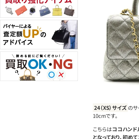
24（XS）サイズ
のサ
10cmです。
こちらは
ココハンド
となっており、初め