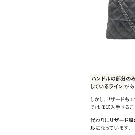
ハンドルの部分の
しているライン
があ
しかし、リザードも
ではほぼ入手するこ
代わりに
リザード風
ル
になっています。