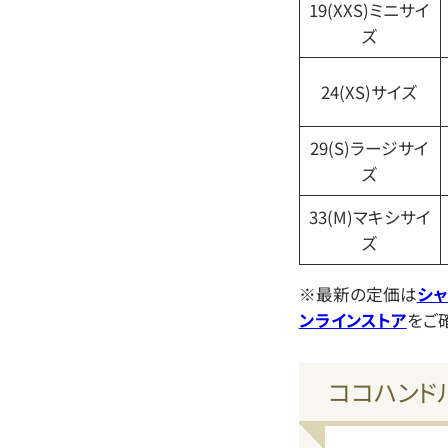
19(XXS)ミニサイ
ズ
24(XS)サイズ
29(S)ラージサイ
ズ
33(M)マキシサイ
ズ
※最新の定価は
シ
ンラインストア
をご
ココハンド