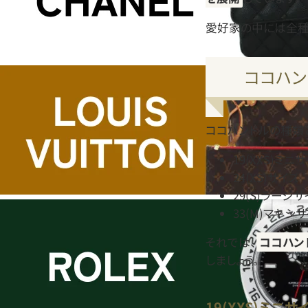
愛好家の中には全種
ココハン
ココハンドルの種類
19(XXS)ミニ
24(XS)サイズ
29(S)ラージ
33(M)マキシ
それでは、
ココハン
しましょう。
19(XXS)ミニサ