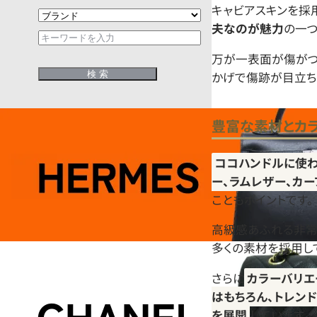
キャビアスキンを採
夫なのが魅力
の一つ
万が一表面が傷がつ
かげで傷跡が目立ち
豊富な素材とカ
ココハンドルに使
ー、ラムレザー、カ
こともポイントです。
高級感あふれる非常
多くの素材を採用し
さらに
カラーバリエ
はもちろん、トレン
を展開
しています。