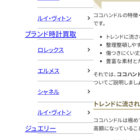
ココハンドルの特徴
ルイ・ヴィトン
です。
ブランド時計買取
トレンドに流さ
整理整頓しや
ロレックス
傷つきにくい
豊富な素材と
エルメス
それでは、
ココハン
ついてご説明しましょ
シャネル
トレンドに流され
ルイ・ヴィトン
ココハンドルは極め
ジュエリー
高額になっているこ