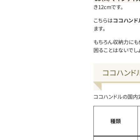
き12cmです。
こちらは
ココハンド
ます。
もちろん収納力にも
困ることはないでしょ
ココハンド
ココハンドルの国内
種類