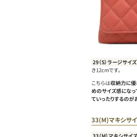
29（S）ラージサイズ
き12cmです。
こちらは
収納力に優
めのサイズ感になっ
ていったりするのが
33(M)マキシサ
33（M）マキシサイ