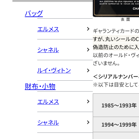
バッグ
エルメス
ギャランティカード
すが、丸いシールのCO
偽造防止のために入
シャネル
以前のオールド・ヴ
ざいません。
ルイ・ヴィトン
＜シリアルナンバー
※以下は目安として
財布・小物
エルメス
1985～1993年
シャネル
1994～1999年