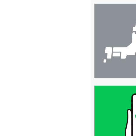
店
舗
検
索
買
取
価
格
は
LINE