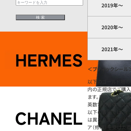
2019年～
2020年～
2021年～
＜ブティックシール
以下のゴールド地の
内の正規店でご購入
ます。表示内容は、
英数字の書体と文字
以下の表組では、イ
は異なりますが、シ
ア（修理）を受けた