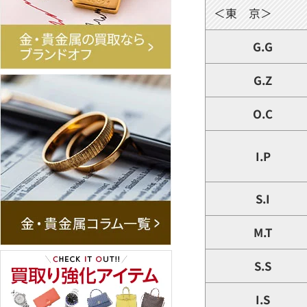
＜東 京＞
G.G
G.Z
O.C
I.P
S.I
M.T
S.S
I.S