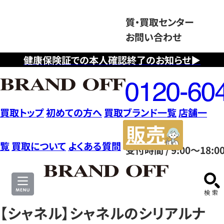
質・買取センター
お問い合わせ
健康保険証での本人確認終了のお知らせ▶
フ
リ
ー
ダ
買取トップ
初めての方へ
買取ブランド一覧
店舗一
イ
販
ヤ
売
覧
買取について
よくある質問
受付時間 / 9:00～18:0
ル
サ
0120604117
イ
ト
【シャネル】シャネルのシリアルナ