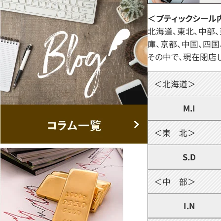
＜ブティックシール
北海道、東北、中部、
庫、京都、中国、四国
その中で、現在閉店
＜北海道＞
M.I
＜東 北＞
S.D
＜中 部＞
I.N