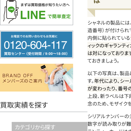
シャネルの製品には
造番号）が付けられ
フ
内側に貼られている
リ
ィックのギャランテ
ー
は対になっております
ておきましょう。
ダ
イ
以下の写真は、製品
ヤ
す。
年代により、シー
ル
が変わったり、番号
上段、新ラベルは下
0120604117
買取実績を探す
念のため、モザイク
シリアルナンバーの
数字が読み取りが難
カテゴリから探す