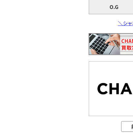
O.G
＼シャ