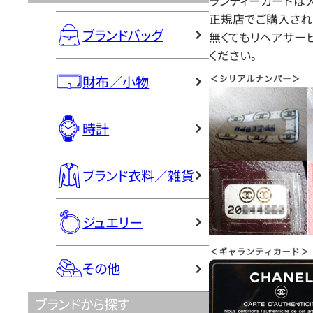
ランティーカードは大
正規店でご購入され
ブランドバッグ
無くてもリペアサー
ください。
財布／小物
時計
ブランド衣料／雑貨
ジュエリー
その他
ブランドから探す