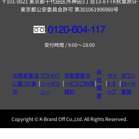
〒101-0021 東京都千代田区外神田3丁目13-8 FTK秋葉原5F
東京都公安委員会許可 第301061906960号
フ
リ
受付時間 / 9:00～18:00
ー
ダ
イ
会
古物営業法
プライバ
宅配買取サ
サイ
ダウン
ヤ
社
に基づく表
シーポリ
ービスご利用
トマ
ロード
ル
概
示
シー
規約
ップ
書類
0120604117
要
Copyright © K-Brand Off Co.,Ltd. All Rights Reserved.