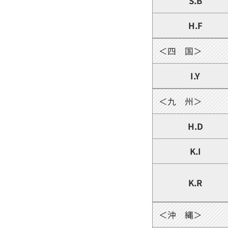
S.B
H.F
＜四 国＞
I.Y
＜九 州＞
H.D
K.I
K.R
＜沖 縄＞