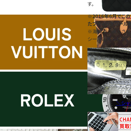
す。
※
2016年6月で
たブティックシール
※海外でご購入され
シールは貼られてい
＼シャ