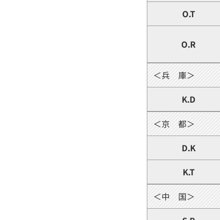
O.T
O.R
＜兵 庫＞
K.D
＜京 都＞
D.K
K.T
＜中 国＞