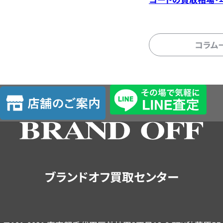
デル別価格
コラム
店
舗
の
ご
案
内
ブランドオフ買取センター