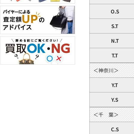
O.S
S.T
N.T
T.T
＜神奈川＞
Y.T
Y.S
＜千 葉＞
C.S