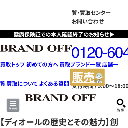
質・買取センター
お問い合わせ
健康保険証での本人確認終了のお知らせ▶
フ
リ
ー
ダ
買取トップ
初めての方へ
買取ブランド一覧
店舗一
イ
販
ヤ
売
覧
買取について
よくある質問
受付時間 / 9:00～18:0
ル
サ
0120604117
イ
ト
【ディオールの歴史とその魅力】創