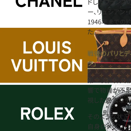
ドしたフランス
ー、リュシアン・
1946年まで
た。
戦後のパリとデ
ク」
第二次世界大戦
響で物資が不足
視した簡素なデ
そのような状況の
自身のメゾン（フ