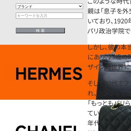
このような時代
親は「息子を外
いており、192
パリ政治学院で
しかし、彼の本
にあり、23歳
ザインの世界に
そして30代で
れ、シンプルで
「もっともパリ
ているロベール・
年代にかけてフ