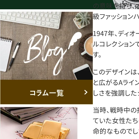
の意味を持ち、
級ファッション
1947年、ディ
ルコレクション
す。
このデザインは
と広がるAライ
しさを強調した
当時、戦時中の
ていた女性たち
命的なものでし