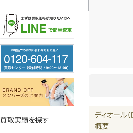
フ
リ
ー
ダ
イ
ヤ
ル
0120604117
ディオール（D
買取実績を探す
概要