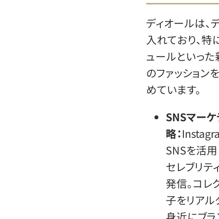
ディオールは、
入れており、特
ュールといった
のファッション
めています。
SNSマー
略：
Instag
SNSを活
セレブリテ
発信。コレ
子をリアル
身近にブラ