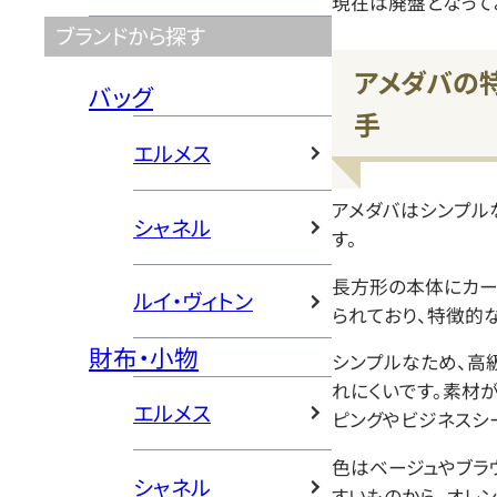
現在は廃盤となって
ブランドから探す
アメダバの
バッグ
手
エルメス
アメダバはシンプル
シャネル
す。
長方形の本体にカー
ルイ・ヴィトン
られており、特徴的
財布・小物
シンプルなため、高
れにくいです。素材
エルメス
ピングやビジネスシ
色はベージュやブラ
シャネル
すいものから、オレ