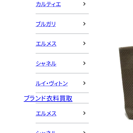
カルティエ
ブルガリ
エルメス
シャネル
ルイ・ヴィトン
ブランド衣料買取
エルメス