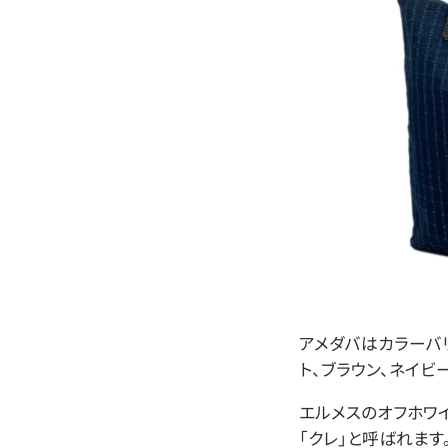
アメダバはカラーバ
ト、ブラウン、ネイビ
エルメスのオフホワ
「クレ」と呼ばれま