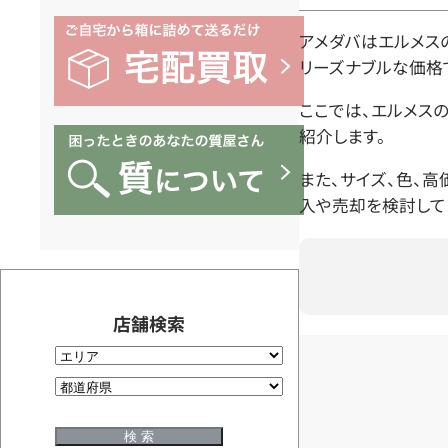
アメダバはエルメス
リーズナブルな価格
ここでは、エルメス
紹介します。
また、サイズ、色、
入や売却を検討して
店舗検索