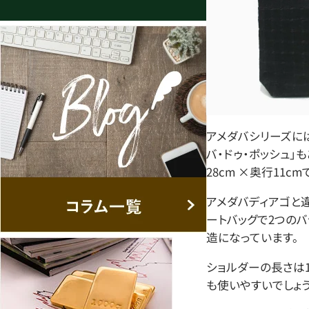
アメダバシリーズに
バ・ドゥ・ポッシュ」
28cm ×奥行11cm
アメダバディアゴと
ートバッグで2つの
造になっています。
ショルダーの長さは1
も使いやすいでしょう