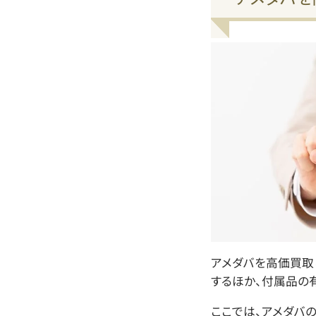
アメダバを高価買取
するほか、付属品の
ここでは、アメダバ