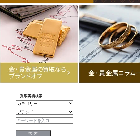
買取実績検索