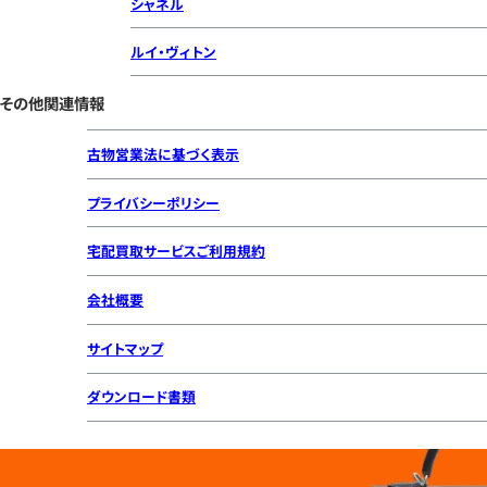
シャネル
ルイ・ヴィトン
その他関連情報
古物営業法に基づく表示
プライバシーポリシー
宅配買取サービスご利用規約
会社概要
サイトマップ
ダウンロード書類