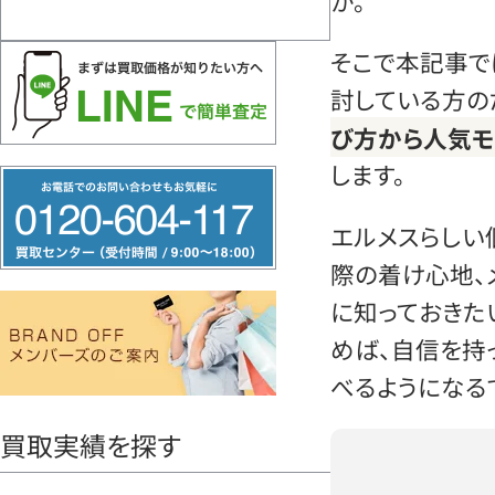
か。
そこで本記事で
討している方の
び方から人気モ
します。
フ
リ
エルメスらしい
ー
際の着け心地、
ダ
に知っておきた
イ
めば、自信を持
ヤ
ル
べるようになる
0120604117
買取実績を探す