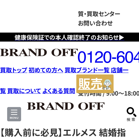
質・買取センター
お問い合わせ
健康保険証での本人確認終了のお知らせ▶
フ
リ
ー
ダ
買取トップ
初めての方へ
買取ブランド一覧
店舗一
イ
販
ヤ
売
覧
買取について
よくある質問
受付時間 / 9:00～18:0
ル
サ
0120604117
イ
ト
【購入前に必見】エルメス 結婚指