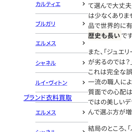
カルティエ
て選んで大丈夫
は少なくありま
ブルガリ
品で世界的に有
歴史も長い
です
エルメス
また、「ジュエ
が劣るのでは？
シャネル
これは完全な誤
一流の職人によ
ルイ・ヴィトン
質面での心配は
ブランド衣料買取
ではの美しいデ
んで選ぶ方が増
エルメス
結局のところ、