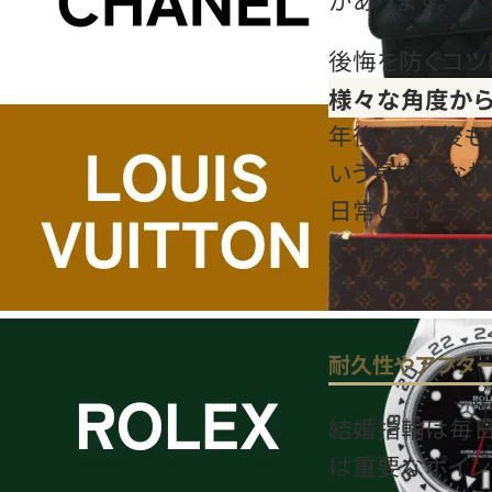
後悔を防ぐコツ
様々な角度から
年後、20年後
いう長期的な視
日常のコーディ
て、自分のライ
選びましょう。
耐久性やアフタ
結婚指輪は毎日
は重要なポイン