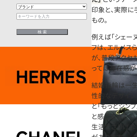
印象と、実際に
もの。
例えば「シェー
フは、エルメス
が、普段アクセ
っては存在感が
結婚指輪は一生
性的なデザインも
と「もっとシン
と感じる方もい
生活でさりげな
があります。