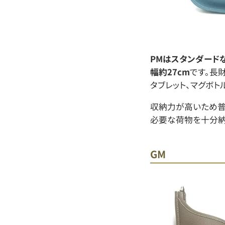
PMはスタンダードな
幅約27cm
です。長
タブレット、マグボト
収納力が高いため普
必要な荷物を十分納
GM