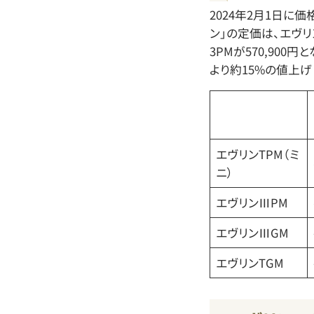
2024年2月1日に
ン」の定価は、エヴリン
3PMが570,900
より約15%の値上げ
エヴリンTPM（ミ
ニ）
エヴリンⅢPM
エヴリンⅢGM
エヴリンTGM