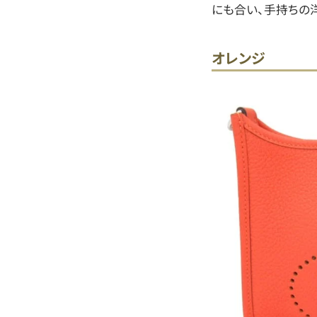
にも合い、手持ちの
オレンジ