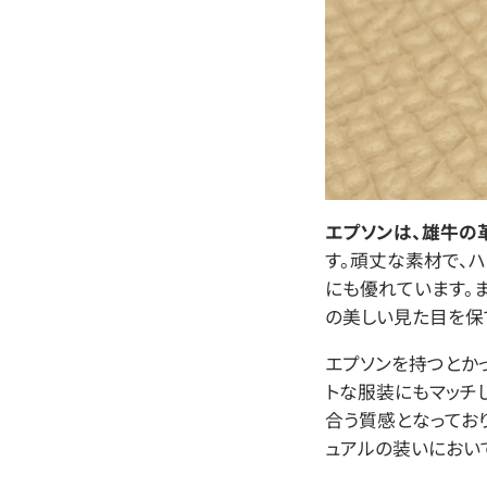
エプソンは、雄牛の
す。頑丈な素材で、
にも優れています。
の美しい見た目を保
エプソンを持つとか
トな服装にもマッチ
合う質感となってお
ュアルの装いにおい