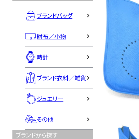
ブランドバッグ
財布／小物
時計
ブランド衣料／雑貨
ジュエリー
その他
ブランドから探す