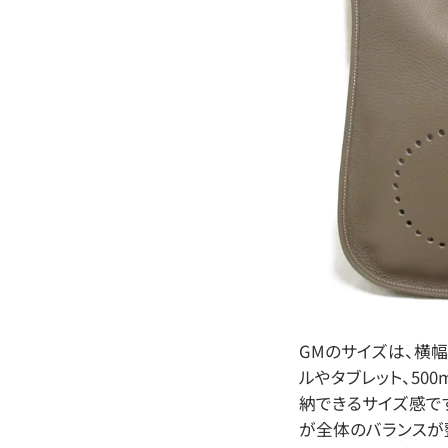
GMのサイズは、横幅約
ルやタブレット、50
納できるサイズ感で
が全体のバランスが